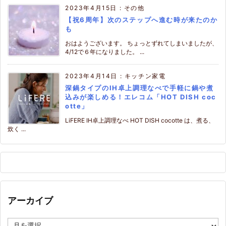
2023年4月15日
:
その他
【祝6周年】次のステップへ進む時が来たのか
も
おはようございます。 ちょっとずれてしまいましたが、
4/12で６年になりました。 ...
2023年4月14日
:
キッチン家電
深鍋タイプのIH卓上調理なべで手軽に鍋や煮
込みが楽しめる！エレコム「HOT DISH coc
otte」
LiFERE IH卓上調理なべ HOT DISH cocotte は、煮る、
炊く ...
アーカイブ
ア