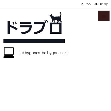

Feedly
RSS


メニュ

サイド

前へ

次へ

検索