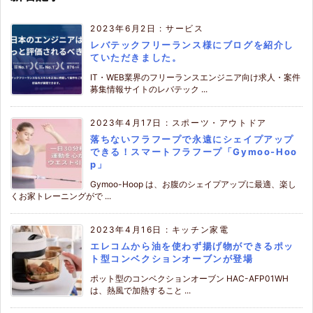
2023年6月2日
:
サービス
レバテックフリーランス様にブログを紹介し
ていただきました。
IT・WEB業界のフリーランスエンジニア向け求人・案件
募集情報サイトのレバテック ...
2023年4月17日
:
スポーツ・アウトドア
落ちないフラフープで永遠にシェイプアップ
できる！スマートフラフープ「Gymoo-Hoo
p」
Gymoo-Hoop は、お腹のシェイプアップに最適、楽し
くお家トレーニングがで ...
2023年4月16日
:
キッチン家電
エレコムから油を使わず揚げ物ができるポッ
ト型コンベクションオーブンが登場
ポット型のコンベクションオーブン HAC-AFP01WH
は、熱風で加熱すること ...