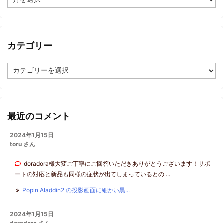
ー
カ
イ
ブ
カテゴリー
カ
テ
ゴ
リ
ー
最近のコメント
2024年1月15日
toru さん
doradora様大変ご丁寧にご回答いただきありがとうございます！サポ
ートの対応と新品も同様の症状が出てしまっているとの ...
Popin Aladdin2 の投影画面に細かい黒...
2024年1月15日
doradora さん