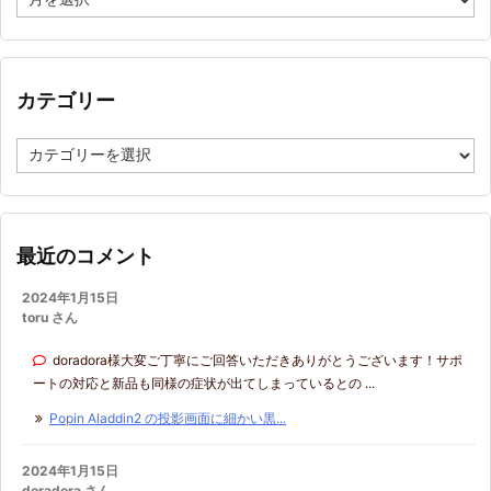
ー
カ
イ
ブ
カテゴリー
カ
テ
ゴ
リ
ー
最近のコメント
2024年1月15日
toru さん
doradora様大変ご丁寧にご回答いただきありがとうございます！サポ
ートの対応と新品も同様の症状が出てしまっているとの ...
Popin Aladdin2 の投影画面に細かい黒...
2024年1月15日
doradora さん