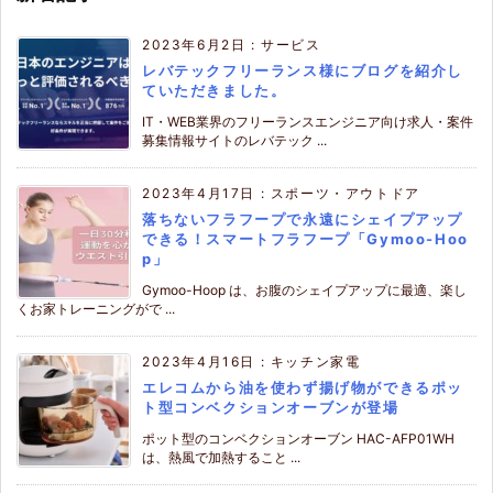
2023年6月2日
:
サービス
レバテックフリーランス様にブログを紹介し
ていただきました。
IT・WEB業界のフリーランスエンジニア向け求人・案件
募集情報サイトのレバテック ...
2023年4月17日
:
スポーツ・アウトドア
落ちないフラフープで永遠にシェイプアップ
できる！スマートフラフープ「Gymoo-Hoo
p」
Gymoo-Hoop は、お腹のシェイプアップに最適、楽し
くお家トレーニングがで ...
2023年4月16日
:
キッチン家電
エレコムから油を使わず揚げ物ができるポッ
ト型コンベクションオーブンが登場
ポット型のコンベクションオーブン HAC-AFP01WH
は、熱風で加熱すること ...