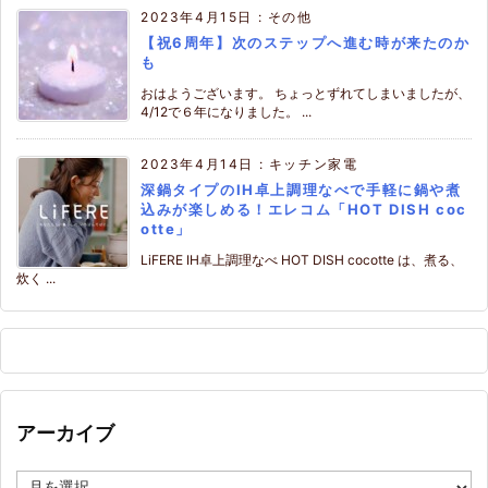
2023年4月15日
:
その他
【祝6周年】次のステップへ進む時が来たのか
も
おはようございます。 ちょっとずれてしまいましたが、
4/12で６年になりました。 ...
2023年4月14日
:
キッチン家電
深鍋タイプのIH卓上調理なべで手軽に鍋や煮
込みが楽しめる！エレコム「HOT DISH coc
otte」
LiFERE IH卓上調理なべ HOT DISH cocotte は、煮る、
炊く ...
アーカイブ
ア