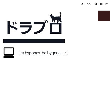

Feedly
RSS


メニュ

サイド

前へ

次へ

検索