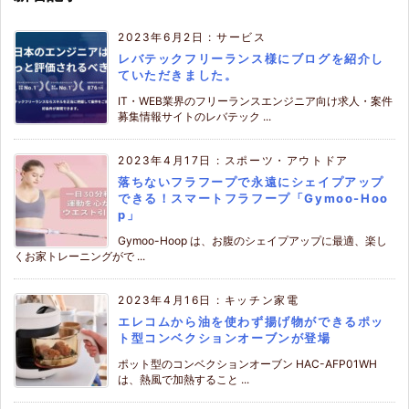
2023年6月2日
:
サービス
レバテックフリーランス様にブログを紹介し
ていただきました。
IT・WEB業界のフリーランスエンジニア向け求人・案件
募集情報サイトのレバテック ...
2023年4月17日
:
スポーツ・アウトドア
落ちないフラフープで永遠にシェイプアップ
できる！スマートフラフープ「Gymoo-Hoo
p」
Gymoo-Hoop は、お腹のシェイプアップに最適、楽し
くお家トレーニングがで ...
2023年4月16日
:
キッチン家電
エレコムから油を使わず揚げ物ができるポッ
ト型コンベクションオーブンが登場
ポット型のコンベクションオーブン HAC-AFP01WH
は、熱風で加熱すること ...