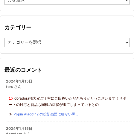
ー
カ
イ
ブ
カテゴリー
カ
テ
ゴ
リ
ー
最近のコメント
2024年1月15日
toru さん
doradora様大変ご丁寧にご回答いただきありがとうございます！サポ
ートの対応と新品も同様の症状が出てしまっているとの ...
Popin Aladdin2 の投影画面に細かい黒...
2024年1月15日
doradora さん