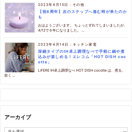
2023年4月15日
:
その他
【祝6周年】次のステップへ進む時が来たのか
も
おはようございます。 ちょっとずれてしまいましたが、
4/12で６年になりました。 ...
2023年4月14日
:
キッチン家電
深鍋タイプのIH卓上調理なべで手軽に鍋や煮
込みが楽しめる！エレコム「HOT DISH coc
otte」
LiFERE IH卓上調理なべ HOT DISH cocotte は、煮る、
炊く ...
アーカイブ
ア