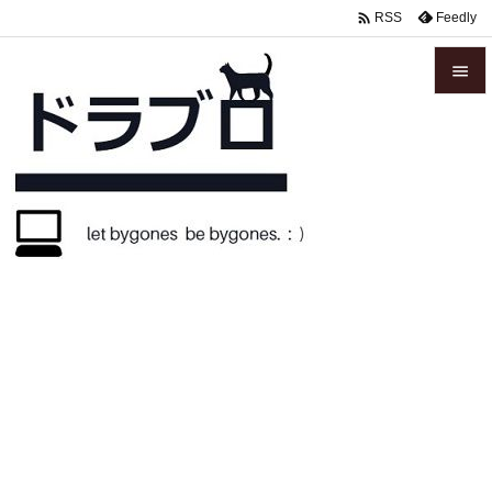

Feedly
RSS


メニュ

サイド

前へ

次へ

検索