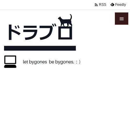

Feedly
RSS


メニュ

サイド

前へ

次へ

検索