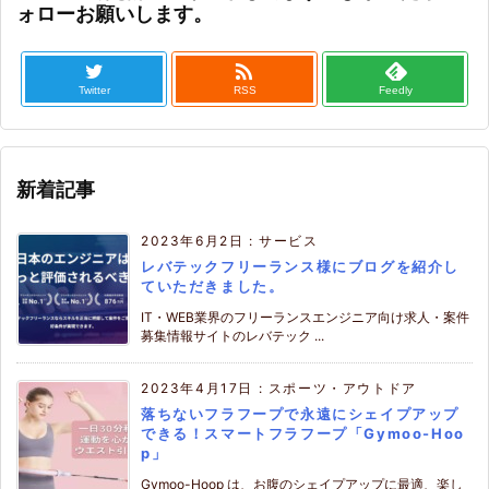
ォローお願いします。

Twitter
RSS
Feedly
新着記事
2023年6月2日
:
サービス
レバテックフリーランス様にブログを紹介し
ていただきました。
IT・WEB業界のフリーランスエンジニア向け求人・案件
募集情報サイトのレバテック ...
2023年4月17日
:
スポーツ・アウトドア
落ちないフラフープで永遠にシェイプアップ
できる！スマートフラフープ「Gymoo-Hoo
p」
Gymoo-Hoop は、お腹のシェイプアップに最適、楽し