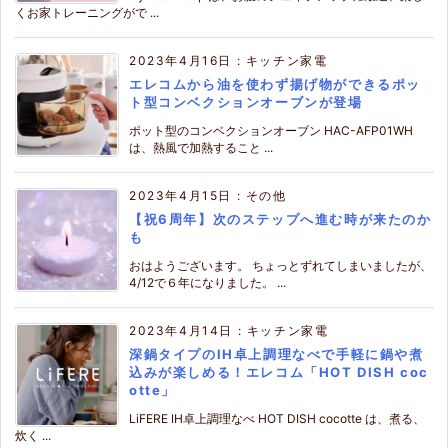
くお家トレーニングがで ...
2023年4月16日
:
キッチン家電
エレコムから油を使わず揚げ物ができるポッ
ト型コンベクションオーブンが登場
ポット型のコンベクションオーブン HAC-AFP01WH
は、熱風で加熱すること ...
2023年4月15日
:
その他
【祝6周年】次のステップへ進む時が来たのか
も
おはようございます。 ちょっとずれてしまいましたが、
4/12で６年になりました。 ...
2023年4月14日
:
キッチン家電
深鍋タイプのIH卓上調理なべで手軽に鍋や煮
込みが楽しめる！エレコム「HOT DISH coc
otte」
LiFERE IH卓上調理なべ HOT DISH cocotte は、煮る、
炊く ...