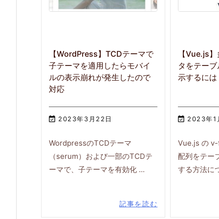
【WordPress】TCDテーマで
【Vue.j
子テーマを適用したらモバイ
タをテーブ
ルの表示崩れが発生したので
示するには
対応

2023年3月22日

2023年
WordpressのTCDテーマ
Vue.js の
（serum）および一部のTCDテ
配列をテー
ーマで、子テーマを有効化 ...
する方法に
記事を読む