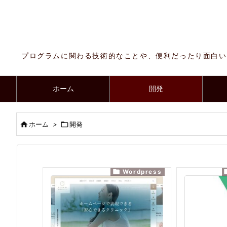
プログラムに関わる技術的なことや、便利だったり面白い
ホーム
開発

ホーム
>

開発

Wordpress