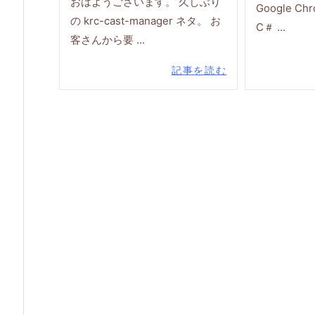
おはようございます。 久しぶり
Google 
の krc-cast-manager ネタ。 お
C＃ ...
客さんから要 ...
記事を読む