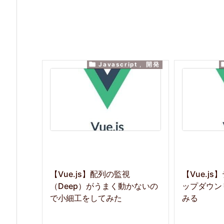

Javascript
,
開発
【Vue.js】配列の監視
【Vue.j
（Deep）がうまく動かないの
ップダウン
で小細工をしてみた
みる