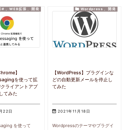

C#
,
WEB拡張
,
開発
Wordpress
,
開発
Chrome】
【WordPress】プラグインな
essagingを使って拡
どの自動更新メールを停止し
#クライアントアプ
てみた
してみた
1月22日

2021年11月18日
ssaging を使って
Wordpressのテーマやプラグイ