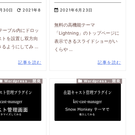
6月30日

2021年8

2021年6月23日
無料の高機能テーマ
で、テーブル内にドロッ
「Lightning」のトップページに
ストを設置し双方向
表示できるスライドショーがい
るようにしてみ ...
くらや ...
記事を読む
記事を読む


Wordpress
,
開発
Wordpress
,
開発