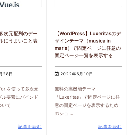
s】多次元配列のデー
【WordPress】Luxeritasのデ
ルにうまいこと表
ザインテーマ（musica in
maris）で固定ページに任意の
固定ページ一覧を表示する
1月28日

2022年6月10日
 v-for を使って多次元
無料の高機能テーマ
ブル要素にバインド
「Luxeritas」で固定ページに任
ついて
意の固定ページを表示するため
のショ ...
記事を読む
記事を読む