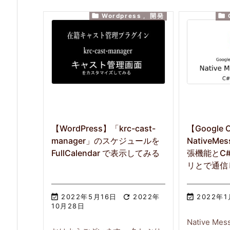


Wordpress
,
開発
【WordPress】「krc-cast-
【Google 
manager」のスケジュールを
NativeM
FullCalendar で表示してみる
張機能とC
リとで通信

2022年5月16日

2022年

2022年
10月28日
Native Me