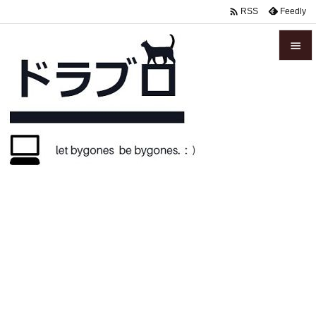

Feedly
RSS


メニュ

サイド

前へ

次へ

検索