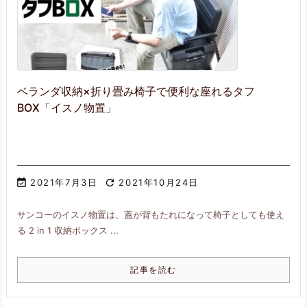
ベランダ収納×折り畳み椅子で便利な座れるタフ
BOX「イスノ物置」

2021年7月3日

2021年10月24日
サンコーのイスノ物置は、蓋が背もたれになって椅子としても使え
る 2 in 1 収納ボックス ...
記事を読む