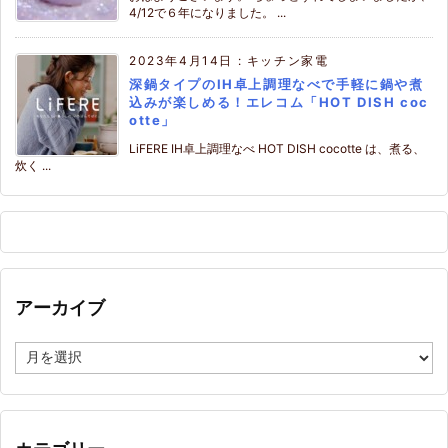
4/12で６年になりました。 ...
2023年4月14日
:
キッチン家電
深鍋タイプのIH卓上調理なべで手軽に鍋や煮
込みが楽しめる！エレコム「HOT DISH coc
otte」
LiFERE IH卓上調理なべ HOT DISH cocotte は、煮る、
炊く ...
アーカイブ
ア
ー
カ
イ
ブ