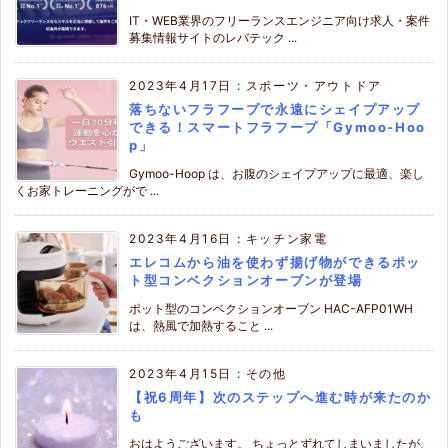
IT・WEB業界のフリーランスエンジニア向け求人・案件
募集情報サイトのレバテック ...
2023年4月17日
:
スポーツ・アウトドア
落ちないフラフープで永遠にシェイプアップ
できる！スマートフラフープ「Gymoo-Hoo
p」
Gymoo-Hoop は、お腹のシェイプアップに最適、楽し
くお家トレーニングがで ...
2023年4月16日
:
キッチン家電
エレコムから油を使わず揚げ物ができるポッ
ト型コンベクションオーブンが登場
ポット型のコンベクションオーブン HAC-AFP01WH
は、熱風で加熱すること ...
2023年4月15日
:
その他
【祝6周年】次のステップへ進む時が来たのか
も
おはようございます。 ちょっとずれてしまいましたが、