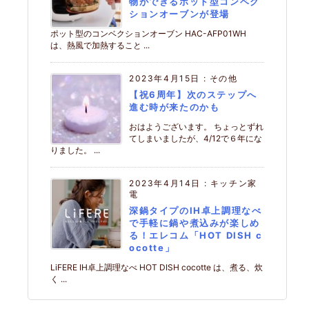
物ができるポット型コンベク
ションオーブンが登場
ポット型のコンベクションオーブン HAC-AFP01WH
は、熱風で加熱すること ...
2023年4月15日
:
その他
【祝6周年】次のステップへ
進む時が来たのかも
おはようございます。 ちょっとずれ
てしまいましたが、4/12で６年にな
りました。 ...
2023年4月14日
:
キッチン家
電
深鍋タイプのIH卓上調理なべ
で手軽に鍋や煮込みが楽しめ
る！エレコム「HOT DISH c
ocotte」
LiFERE IH卓上調理なべ HOT DISH cocotte は、煮る、炊
く ...