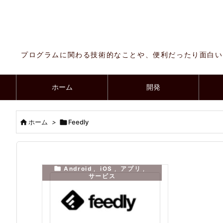
プログラムに関わる技術的なことや、便利だったり面白い
ホーム
開発

ホーム
>

Feedly

Android
,
iOS
,
アプリ
,
サービス