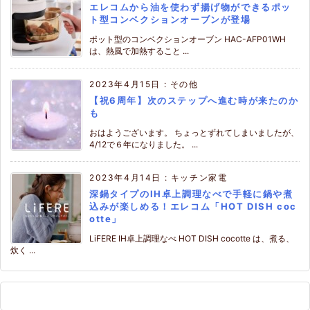
エレコムから油を使わず揚げ物ができるポッ
ト型コンベクションオーブンが登場
ポット型のコンベクションオーブン HAC-AFP01WH
は、熱風で加熱すること ...
2023年4月15日
:
その他
【祝6周年】次のステップへ進む時が来たのか
も
おはようございます。 ちょっとずれてしまいましたが、
4/12で６年になりました。 ...
2023年4月14日
:
キッチン家電
深鍋タイプのIH卓上調理なべで手軽に鍋や煮
込みが楽しめる！エレコム「HOT DISH coc
otte」
LiFERE IH卓上調理なべ HOT DISH cocotte は、煮る、
炊く ...