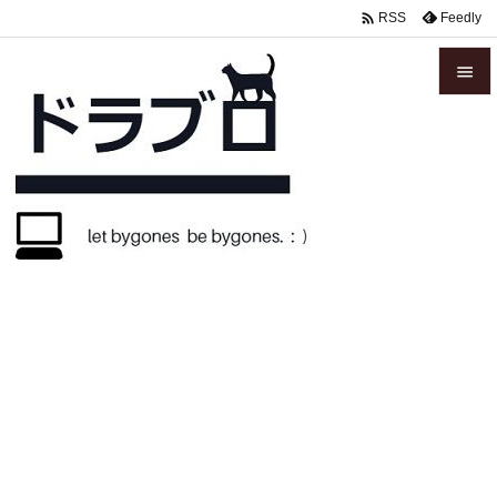

Feedly
RSS


メニュ

サイド

前へ

次へ

検索