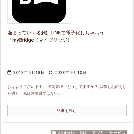
溜まっていく名刺はLINEで電子化しちゃおう
「myBridge（マイブリッジ）」

2018年5月18日

2020年9月10日
おはようございます。 名刺管理、どうしてますか？ 以前もお伝えし
た通り、私は営業職ではない ...
記事を読む

Android
,
iOS
,
アプリ
,
サービス