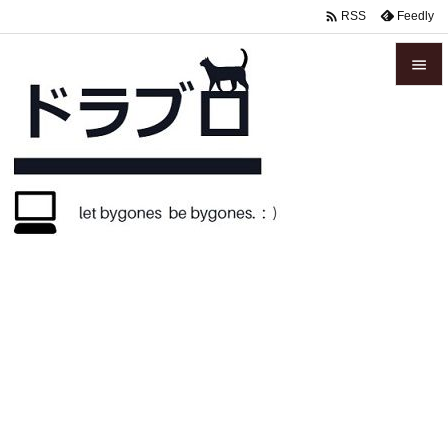

Feedly
RSS


メニュ

サイド

前へ

次へ

検索