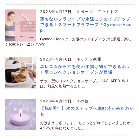
2023年4月17日
:
スポーツ・アウトドア
落ちないフラフープで永遠にシェイプアップ
できる！スマートフラフープ「Gymoo-Hoo
p」
Gymoo-Hoop は、お腹のシェイプアップに最適、楽し
くお家トレーニングがで ...
2023年4月16日
:
キッチン家電
エレコムから油を使わず揚げ物ができるポッ
ト型コンベクションオーブンが登場
ポット型のコンベクションオーブン HAC-AFP01WH
は、熱風で加熱すること ...
2023年4月15日
:
その他
【祝6周年】次のステップへ進む時が来たのか
も
おはようございます。 ちょっとずれてしまいましたが、
4/12で６年になりました。 ...