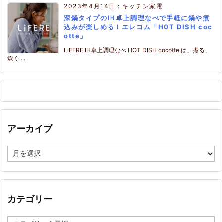
2023年4月14日
:
キッチン家電
深鍋タイプのIH卓上調理なべで手軽に鍋や煮
込みが楽しめる！エレコム「HOT DISH coc
otte」
LiFERE IH卓上調理なべ HOT DISH cocotte は、煮る、
炊く ...
アーカイブ
ア
ー
カ
イ
ブ
カテゴリー
カ