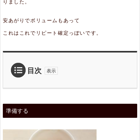
りました。
安あがりでボリュームもあって
これはこれでリピート確定っぽいです。
目次
1.
準
準備する
備
す
る