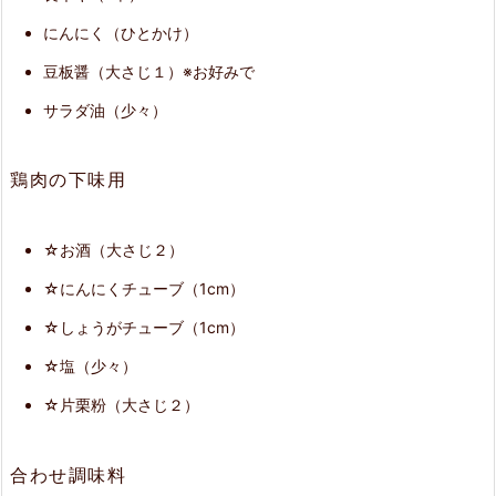
にんにく（ひとかけ）
下
豆板醤（大さじ１）※お好みで
ご
サラダ油（少々）
し
ら
鶏肉の下味用
え
4.
☆お酒（大さじ２）
鶏
☆にんにくチューブ（1cm）
む
☆しょうがチューブ（1cm）
ね
☆塩（少々）
肉
☆片栗粉（大さじ２）
を
炒
合わせ調味料