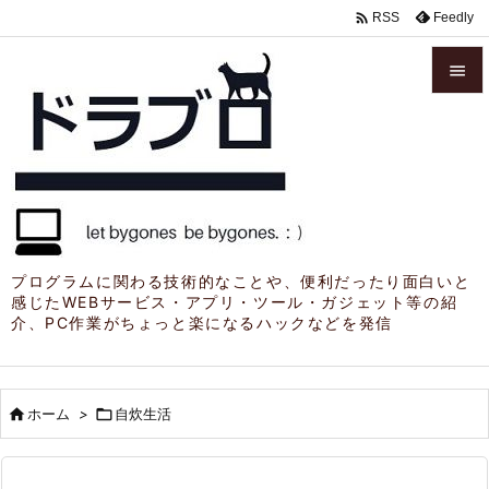

Feedly
RSS


メニュ

サイド

前へ

プログラムに関わる技術的なことや、便利だったり面白いと
感じたWEBサービス・アプリ・ツール・ガジェット等の紹
次へ
介、PC作業がちょっと楽になるハックなどを発信

検索

ホーム
>

自炊生活