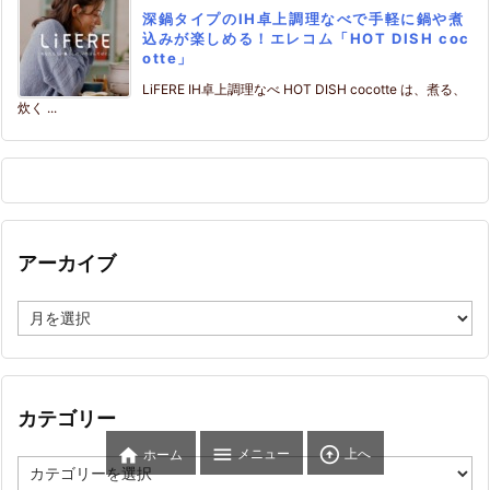
深鍋タイプのIH卓上調理なべで手軽に鍋や煮
込みが楽しめる！エレコム「HOT DISH coc
otte」
LiFERE IH卓上調理なべ HOT DISH cocotte は、煮る、
炊く ...
アーカイブ
ア
ー
カ
イ
ブ
カテゴリー



メニュー
上へ
ホーム
カ
テ