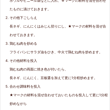
ボウルやビニール袋などに入れ、☆マークの材料を混ぜ合わせ
わ
たものに漬けておきます。
せ
その他下ごしらえ
調
長ネギ、にんにくはみじん切りにし、★マークの材料を混ぜ合
味
わせておきます。
料
鶏むね肉を炒める
を
フライパンにサラダ油をひき、中火で鶏むね肉を炒めます。
投
その他材料を投入
入
鶏むね肉の両面に焼き色が付いたら、
長ネギ、にんにく、豆板醤を加えて更に1分程炒めます。
7.
合わせ調味料を投入
盛
★マークの材料を混ぜ合わせておいたものを投入して更に1分程
り
炒めながら
付