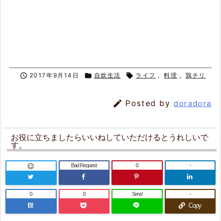

2017年9月14日

自炊生活

ライフ
,
料理
,
鶏チリ

Posted by
doradora
お役に立ちましたらいいねしていただけるとうれしいで
す。
Bad Request
0
-

0
0
Send
-
B!
Copy