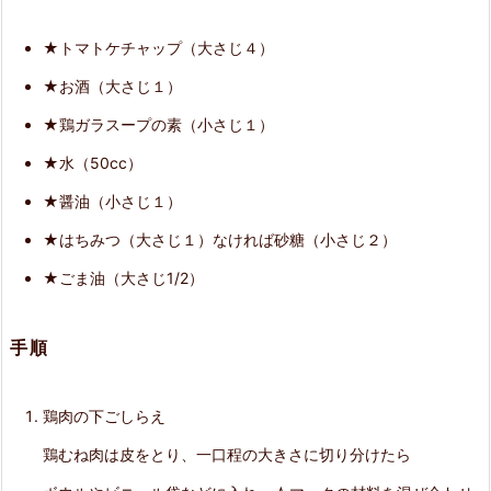
め
★トマトケチャップ（大さじ４）
る
★お酒（大さじ１）
5.
★鶏ガラスープの素（小さじ１）
そ
★水（50cc）
の
★醤油（小さじ１）
他
★はちみつ（大さじ１）なければ砂糖（小さじ２）
材
★ごま油（大さじ1/2）
料
を
手順
投
入
鶏肉の下ごしらえ
6.
鶏むね肉は皮をとり、一口程の大きさに切り分けたら
合