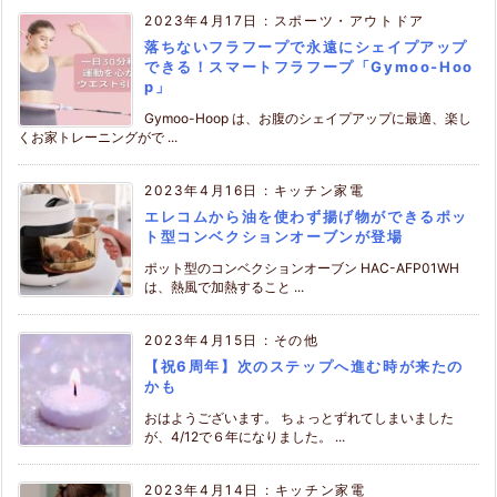
2023年4月17日
:
スポーツ・アウトドア
落ちないフラフープで永遠にシェイプアップ
できる！スマートフラフープ「Gymoo-Hoo
p」
Gymoo-Hoop は、お腹のシェイプアップに最適、楽し
くお家トレーニングがで ...
2023年4月16日
:
キッチン家電
エレコムから油を使わず揚げ物ができるポッ
ト型コンベクションオーブンが登場
ポット型のコンベクションオーブン HAC-AFP01WH
は、熱風で加熱すること ...
2023年4月15日
:
その他
【祝6周年】次のステップへ進む時が来たの
かも
おはようございます。 ちょっとずれてしまいました
が、4/12で６年になりました。 ...
2023年4月14日
:
キッチン家電