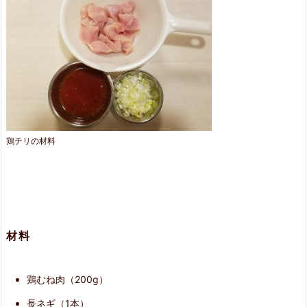
2.
鶏
肉
の
下
ご
鶏チリの材料
し
ら
え
3.
材料
そ
鶏むね肉（200g）
の
長ネギ（1本）
他