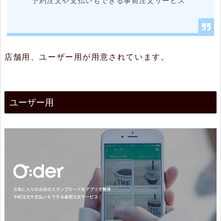
予約注文や支払いもできる事前注文サービス
2.
1.
行
店舗用、ユーザー用が用意されています。
列
に
並
ユーザー用
ぶ
必
要
な
し
2.
2.