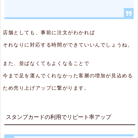
3.
3.
キ
店舗としても、事前に注文がわかれば
ッ
それなりに対応する時間ができていいんでしょうね。
チ
ン
また、並ばなくてもよくなることで
オ
今まで足を運んでくれなかった客層の増加が見込める
ペ
レ
ため売り上げアップに繋がります。
ー
シ
スタンプカードの利用でリピート率アップ
ョ
ン
向