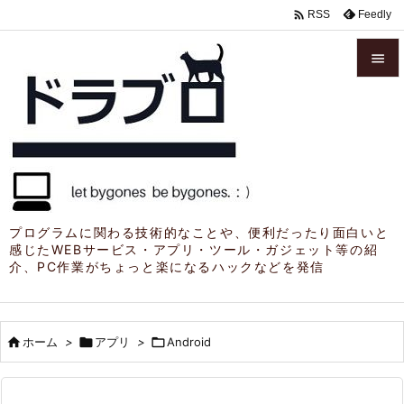

Feedly
RSS


メニュ

サイド

前へ

プログラムに関わる技術的なことや、便利だったり面白いと
感じたWEBサービス・アプリ・ツール・ガジェット等の紹
次へ
介、PC作業がちょっと楽になるハックなどを発信

検索

ホーム
>

アプリ
>

Android