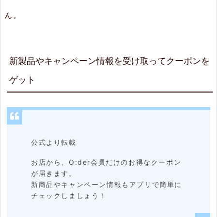
舗
ん。
用
3.
1.
新製品やキャンペーン情報を受け取ってクーポンを
ア
ゲット
プ
リ
か
ら
公式より転載
の
お店から、O:der会員だけのお得なクーポン
注
が届きます。
新商品やキャンペーン情報もアプリで簡単に
文
チェックしましょう！
で