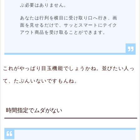
ぶ必要はありません。
で
あなたは行列を横目に受け取り口へ行き、画
ス
面を見せるだけで、サッとスマートにテイク
タ
アウト商品を受け取ることができます。
ン
プ
が
これがやっぱり目玉機能でしょうかね。並びたい人っ
貯
て、たぶんいないですもんね。
ま
る
2.
時間指定でムダがない
4.
新
製