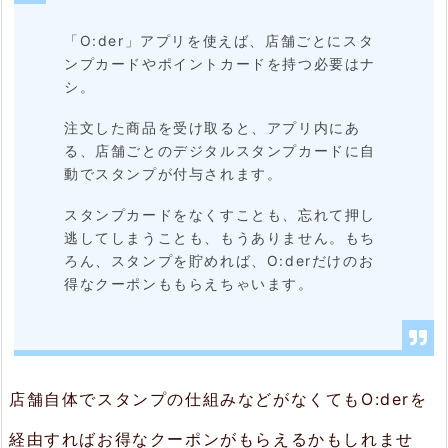
取
っ
「O:der」アプリを使えば、店舗ごとにスタ
ンプカードやポイントカードを持つ必要はナ
て
シ。
ク
注文した商品を受け取ると、アプリ内にあ
ー
る、店舗ごとのデジタルスタンプカードに自
ポ
動でスタンプが付与されます。
ン
スタンプカードをなくすことも、忘れて押し
を
逃してしまうことも、もうありません。もち
ろん、スタンプを貯めれば、O:derだけのお
ゲ
得なクーポンももらえちゃいます。
ッ
ト
3.
店舗自体でスタンプの仕組みなどがなくてもO:derを
店
経由すればお得なクーポンがもらえるかもしれませ