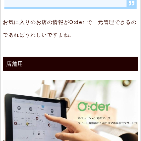
売
上
げ
お気に入りのお店の情報がO:der で一元管理できるの
ア
であればうれしいですよね。
ッ
プ
店舗用
3.
2.
ス
タ
ン
プ
カ
ー