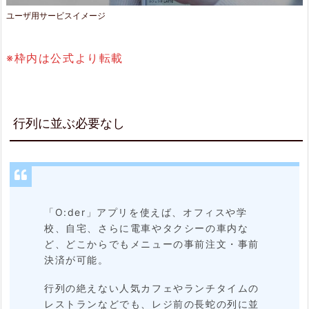
時
ユーザ用サービスイメージ
間
指
※枠内は公式より転載
定
で
ム
行列に並ぶ必要なし
ダ
が
な
い
「O:der」アプリを使えば、オフィスや学
校、自宅、さらに電車やタクシーの車内な
2.
ど、どこからでもメニューの事前注文・事前
決済が可能。
3.
自
行列の絶えない人気カフェやランチタイムの
レストランなどでも、レジ前の長蛇の列に並
動