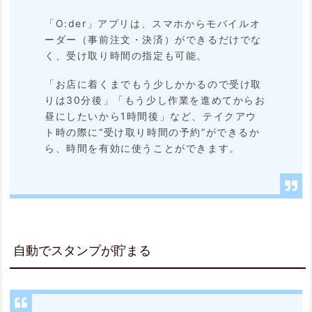
品
「O:der」アプリは、スマホからモバイルオ
ーダー（事前注文・決済）ができるだけでな
や
く、受け取り時間の指定も可能。
キ
「お店に着くまでもう少しかかるので受け取
ャ
りは30分後」「もう少し作業を進めてからお
ン
昼にしたいから1時間後」など、テイクアウ
ト時の際に“受け取り時間の予約”ができるか
ペ
ら、時間を有効に使うことができます。
ー
ン
情
報
を
自動でスタンプが貯まる
受
け