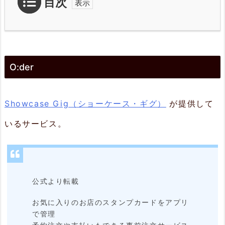
目次
1.
O:
O:der
d
e
r
Showcase Gig（ショーケース・ギグ）
が提供して
2.
いるサービス。
ユ
ー
ザ
公式より転載
ー
お気に入りのお店のスタンプカードをアプリ
用
で管理