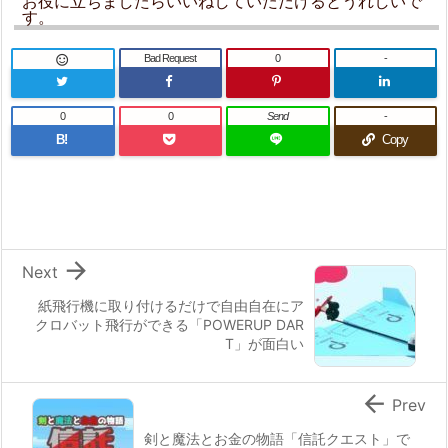
お役に立ちましたらいいねしていただけるとうれしいで
す。
Bad Request
0
-

0
0
Send
-
B!
Copy

Next
紙飛行機に取り付けるだけで自由自在にア
クロバット飛行ができる「POWERUP DAR
T」が面白い

Prev
剣と魔法とお金の物語「信託クエスト」で