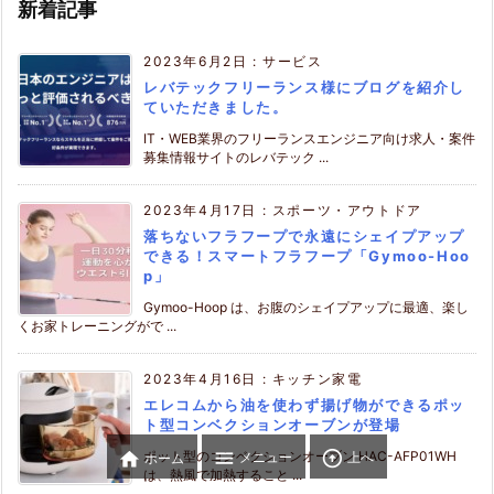
新着記事
2023年6月2日
:
サービス
レバテックフリーランス様にブログを紹介し
ていただきました。
IT・WEB業界のフリーランスエンジニア向け求人・案件
募集情報サイトのレバテック ...
2023年4月17日
:
スポーツ・アウトドア
落ちないフラフープで永遠にシェイプアップ
できる！スマートフラフープ「Gymoo-Hoo
p」
Gymoo-Hoop は、お腹のシェイプアップに最適、楽し
くお家トレーニングがで ...
2023年4月16日
:
キッチン家電
エレコムから油を使わず揚げ物ができるポッ
ト型コンベクションオーブンが登場


ポット型のコンベクションオーブン HAC-AFP01WH

メニュー
上へ
ホーム
は、熱風で加熱すること ...