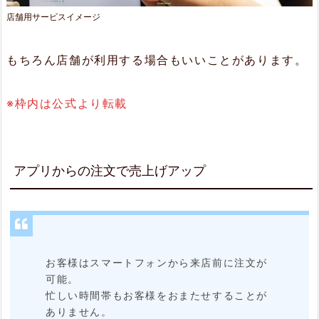
店舗用サービスイメージ
ド
の
もちろん店舗が利用する場合もいいことがあります。
利
用
※枠内は公式より転載
で
リ
ピ
アプリからの注文で売上げアップ
ー
ト
率
ア
お客様はスマートフォンから来店前に注文が
ッ
可能。
忙しい時間帯もお客様をおまたせすることが
プ
ありません。