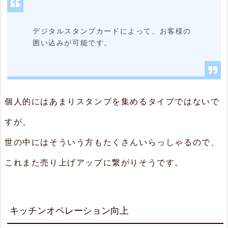
上
デジタルスタンプカードによって、お客様の
3.
囲い込みが可能です。
4.
リ
ア
個人的にはあまりスタンプを集めるタイプではないで
ル
すが、
タ
イ
世の中にはそういう方もたくさんいらっしゃるので、
ム
これまた売り上げアップに繋がりそうです。
で
売
り
キッチンオペレーション向上
上