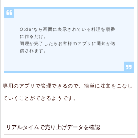
げ
デ
ー
O:derなら画面に表示されている料理を順番
に作るだけ。
タ
調理が完了したらお客様のアプリに通知が送
を
信されます。
確
認
4.
専用のアプリで管理できるので、簡単に注文をこなし
ま
ていくことができるようです。
と
め
リアルタイムで売り上げデータを確認