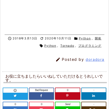

2018年3月13日

2020年10月11日

Python
,
開発

Python
,
Tornado
,
プログラミング

Posted by
doradora
お役に立ちましたらいいねしていただけるとうれしいで
す。
Bad Request
0
-

0
0
Send
-