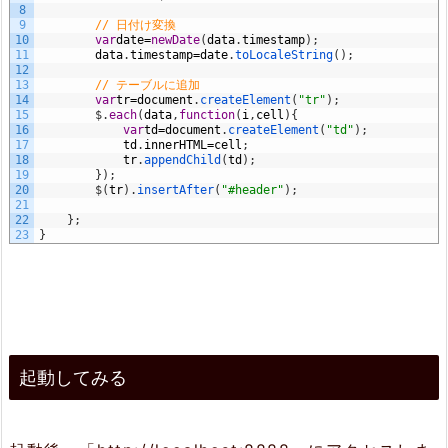
8
9
// 日付け変換
10
var
date
=
new
Date
(
data
.
timestamp
)
;
11
data
.
timestamp
=
date
.
toLocaleString
(
)
;
12
13
// テーブルに追加
14
var
tr
=
document
.
createElement
(
"tr"
)
;
15
$
.
each
(
data
,
function
(
i
,
cell
)
{
16
var
td
=
document
.
createElement
(
"td"
)
;
17
td
.
innerHTML
=
cell
;
18
tr
.
appendChild
(
td
)
;
19
}
)
;
20
$
(
tr
)
.
insertAfter
(
"#header"
)
;
21
22
}
;
23
}
起動してみる