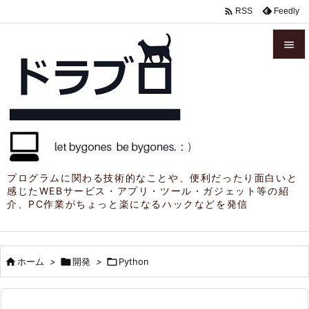

Feedly
RSS


メニュ

サイド

前へ

プログラムに関わる技術的なことや、便利だったり面白いと
感じたWEBサービス・アプリ・ツール・ガジェット等の紹
次へ
介、PC作業がちょっと楽になるハックなどを発信

検索

ホーム
>

開発
>

Python