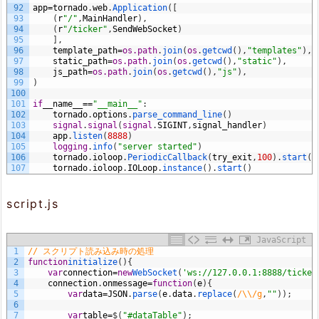
92
app
=
tornado
.
web
.
Application
(
[
93
(
r
"/"
,
MainHandler
)
,
94
(
r
"/ticker"
,
SendWebSocket
)
95
]
,
96
template_path
=
os.path
.
join
(
os
.
getcwd
(
)
,
"templates"
)
,
97
static_path
=
os.path
.
join
(
os
.
getcwd
(
)
,
"static"
)
,
98
js_path
=
os.path
.
join
(
os
.
getcwd
(
)
,
"js"
)
,
99
)
100
101
if
__name__
==
"__main__"
:
102
tornado
.
options
.
parse_command_line
(
)
103
signal
.
signal
(
signal
.
SIGINT
,
signal_handler
)
104
app
.
listen
(
8888
)
105
logging
.
info
(
"server started"
)
106
tornado
.
ioloop
.
PeriodicCallback
(
try_exit
,
100
)
.
start
(
)
107
tornado
.
ioloop
.
IOLoop
.
instance
(
)
.
start
(
)
script.js
JavaScript
1
// スクリプト読み込み時の処理
2
function
initialize
(
)
{
3
var
connection
=
new
WebSocket
(
'ws://127.0.0.1:8888/ticker
4
connection
.
onmessage
=
function
(
e
)
{
5
var
data
=
JSON
.
parse
(
e
.
data
.
replace
(
/\\/g
,
""
)
)
;
6
7
var
table
=
$
(
"#dataTable"
)
;