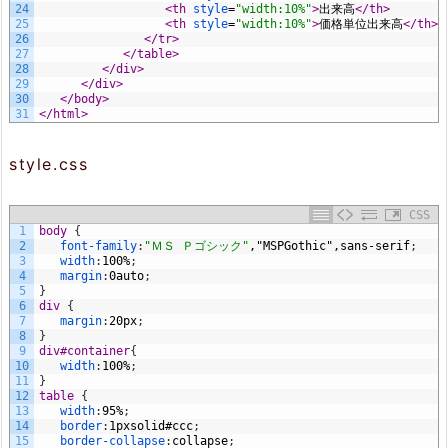
24
<th 
style
=
"width:10%"
>
出来高
</th>
25
<th 
style
=
"width:10%"
>
価格単位出来高
</th>
26
</tr>
27
</table>
28
</div>
29
</div>
30
</body>
31
</html>
style.css
CSS
1
body 
{
2
font-family
:
"ＭＳ Ｐゴシック"
,"MS
PGothic",sans-serif
;
3
width
:
100%
;
4
margin
:
0
auto
;
5
}
6
div 
{
7
margin
:
20px
;
8
}
9
div#container
{
10
width
:
100%
;
11
}
12
table 
{
13
width
:
95%
;
14
border
:
1px
solid
#ccc
;
15
border-collapse
:
collapse
;