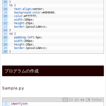
16
}
17
th 
{
18
text-align
:
center
;
19
background-color
:
#404040
;
20
color
:
#ffffff
;
21
width
:
100px
;
22
height
:
25px
;
23
border
:
1px
solid
#ccc
;
24
}
25
td 
{
26
padding-left
:
5px
;
27
width
:
200px
;
28
height
:
20px
;
29
border
:
1px
solid
#ccc
;
30
}
プログラムの作成
Sample.py
Python
1
import
json