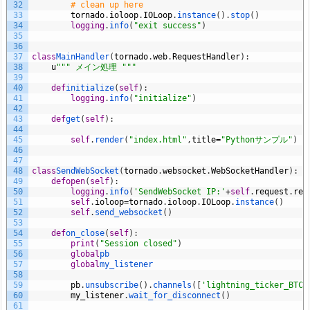
32
# clean up here
33
tornado
.
ioloop
.
IOLoop
.
instance
(
)
.
stop
(
)
34
logging
.
info
(
"exit success"
)
35
36
37
class
MainHandler
(
tornado
.
web
.
RequestHandler
)
:
38
u
""" メイン処理 """
39
40
def
initialize
(
self
)
:
41
logging
.
info
(
"initialize"
)
42
43
def
get
(
self
)
:
44
45
self
.
render
(
"index.html"
,
title
=
"Pythonサンプル"
)
46
47
48
class
SendWebSocket
(
tornado
.
websocket
.
WebSocketHandler
)
:
49
def
open
(
self
)
:
50
logging
.
info
(
'SendWebSocket IP:'
+
self
.
request
.
rem
51
self
.
ioloop
=
tornado
.
ioloop
.
IOLoop
.
instance
(
)
52
self
.
send_websocket
(
)
53
54
def
on_close
(
self
)
:
55
print
(
"Session closed"
)
56
global
pb
57
global
my_listener
58
59
pb
.
unsubscribe
(
)
.
channels
(
[
'lightning_ticker_BTC_
60
my_listener
.
wait_for_disconnect
(
)
61