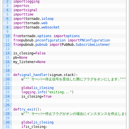
2
import
logging
3
import
os
4
import
signal
5
import
time
6
import
tornado
.
ioloop
7
import
tornado
.
web
8
import
tornado
.
websocket
9
10
from
tornado
.
options 
import
options
11
from
pubnub
.
pnconfiguration 
import
PNConfiguration
12
from
pubnub
.
pubnub 
import
PubNub
,
SubscribeListener
13
14
is_closing
=
False
15
pb
=
None
16
my_listener
=
None
17
18
19
def
signal_handler
(
signum
,
stack
)
:
20
u
""" サーバー停止信号を受信した際にフラグをオンにします."""
21
22
global
is_closing
23
logging
.
info
(
"exiting..."
)
24
is_closing
=
True
25
26
27
def
try_exit
(
)
:
28
u
""" サーバー停止フラグがオンの場合にインスタンスを停止します. 
29
30
global
is_closing
31
if
is_closing
: