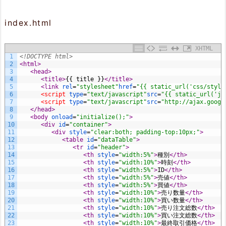
み
index.html
る
6.
XHTML
1
<!DOCTYPE html>
ま
2
<html>
3
<head>
4
<title>
{{ title }}
</title>
と
5
<link 
rel
=
"stylesheet"
href
=
"{{ static_url('css/style
6
<script 
type
=
"text/javascript"
src
=
"{{ static_url('js
め
7
<script 
type
=
"text/javascript"
src
=
"http://ajax.googl
8
</head>
9
<body 
onload
=
"initialize();"
>
10
<div 
id
=
"container"
>
11
<div 
style
=
"clear:both; padding-top:10px;"
>
12
<table 
id
=
"dataTable"
>
13
<tr 
id
=
"header"
>
14
<th 
style
=
"width:5%"
>
種別
</th>
15
<th 
style
=
"width:10%"
>
時刻
</th>
16
<th 
style
=
"width:5%"
>
ID
</th>
17
<th 
style
=
"width:5%"
>
売値
</th>
18
<th 
style
=
"width:5%"
>
買値
</th>
19
<th 
style
=
"width:10%"
>
売り数量
</th>
20
<th 
style
=
"width:10%"
>
買い数量
</th>
21
<th 
style
=
"width:10%"
>
売り注文総数
</th>
22
<th 
style
=
"width:10%"
>
買い注文総数
</th>
23
<th 
style
=
"width:10%"
>
最終取引価格
</th>