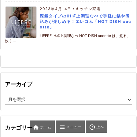
2023年4月14日
:
キッチン家電
深鍋タイプのIH卓上調理なべで手軽に鍋や煮
込みが楽しめる！エレコム「HOT DISH coc
otte」
LiFERE IH卓上調理なべ HOT DISH cocotte は、煮る、
炊く ...
アーカイブ
ア
ー
カ
イ
ブ



メニュー
上へ
カテゴリー
ホーム