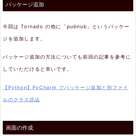
プ
パッケージ追加
ロ
グ
今回は Tornado の他に「pubnub」というパッケー
ラ
ジを追加します。
ム
の
パッケージ追加の方法についても前回の記事を参考に
作
していただけると幸いです。
成
【Python】PyCharm でパッケージ追加と別ファイ
5.
起
ルのクラス読込
動
し
画面の作成
て