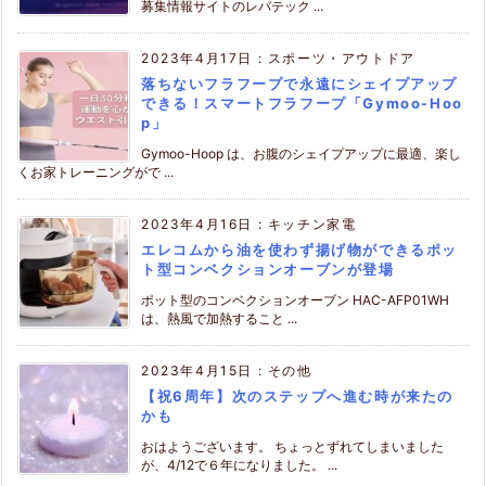
募集情報サイトのレバテック ...
2023年4月17日
:
スポーツ・アウトドア
落ちないフラフープで永遠にシェイプアップ
できる！スマートフラフープ「Gymoo-Hoo
p」
Gymoo-Hoop は、お腹のシェイプアップに最適、楽し
くお家トレーニングがで ...
2023年4月16日
:
キッチン家電
エレコムから油を使わず揚げ物ができるポッ
ト型コンベクションオーブンが登場
ポット型のコンベクションオーブン HAC-AFP01WH
は、熱風で加熱すること ...
2023年4月15日
:
その他
【祝6周年】次のステップへ進む時が来たの
かも
おはようございます。 ちょっとずれてしまいました
が、4/12で６年になりました。 ...