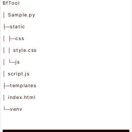
BfTool
ケ
│ Sample.py
ー
ジ
├─static
追
│ ├─css
加
│ │ style.css
3.
│ └─js
画
│ script.js
面
├─templates
の
│ index.html
作
└─venv
成
4.