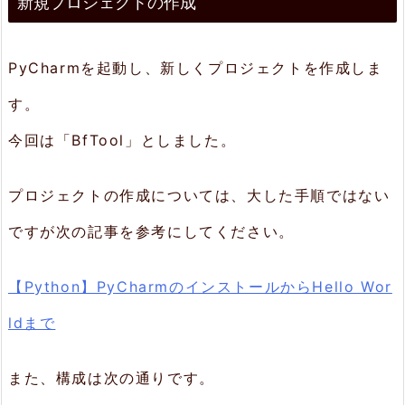
新規プロジェクトの作成
規
プ
ロ
PyCharmを起動し、新しくプロジェクトを作成しま
ジ
す。
ェ
今回は「BfTool」としました。
ク
ト
プロジェクトの作成については、大した手順ではない
の
ですが次の記事を参考にしてください。
作
【Python】PyCharmのインストールからHello Wor
成
ldまで
2.
パ
また、構成は次の通りです。
ッ