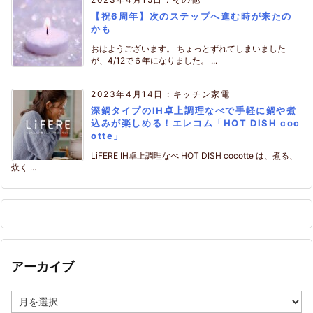
【祝6周年】次のステップへ進む時が来たの
かも
おはようございます。 ちょっとずれてしまいました
が、4/12で６年になりました。 ...
2023年4月14日
:
キッチン家電
深鍋タイプのIH卓上調理なべで手軽に鍋や煮
込みが楽しめる！エレコム「HOT DISH coc
otte」
LiFERE IH卓上調理なべ HOT DISH cocotte は、煮る、
炊く ...
アーカイブ
ア
ー