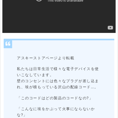
ッ
ク
ス
タ
ッ
プ)
アスキーストアページより転載
2.
私たちは日常生活で様々な電子デバイスを使
機
いこなしています。
能
壁のコンセントには色々なプラグが差し込ま
れ、埃が積もっている沢山の配線コード…。
＆
「このコードはどの製品のコードなの?」
特
長
「こんなに埃をかぶって火事にならないか
な?」