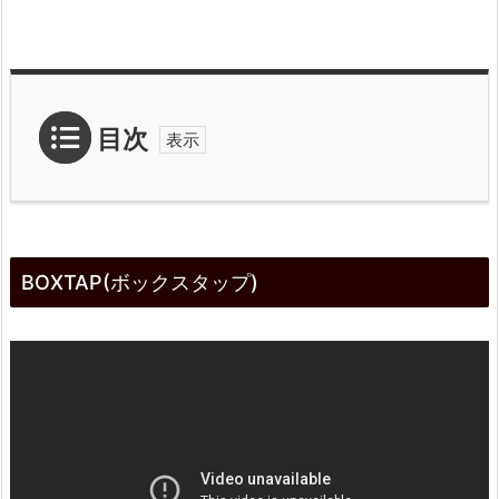
目次
1.
B
BOXTAP(ボックスタップ)
O
X
T
A
P
(ボ