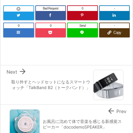
Bad Request
0
-

0
0
Send
-
B!
Copy

Next
取り外すとヘッドセットになるスマートウ
ォッチ「TalkBand B2（トークバンド）」

Prev
お風呂に沈めて体で音楽を感じる新感覚ス
ピーカー「docodemoSPEAKER」