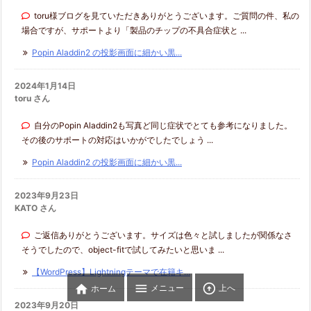
toru様ブログを見ていただきありがとうございます。ご質問の件、私の
場合ですが、サポートより「製品のチップの不具合症状と ...
Popin Aladdin2 の投影画面に細かい黒...
2024年1月14日
toru さん
自分のPopin Aladdin2も写真ど同じ症状でとても参考になりました。
その後のサポートの対応はいかがでしたでしょう ...
Popin Aladdin2 の投影画面に細かい黒...
2023年9月23日
KATO さん
ご返信ありがとうございます。サイズは色々と試しましたが関係なさ
そうでしたので、object-fitで試してみたいと思いま ...
【WordPress】Lightningテーマで在籍キ...



メニュー
上へ
ホーム
2023年9月20日