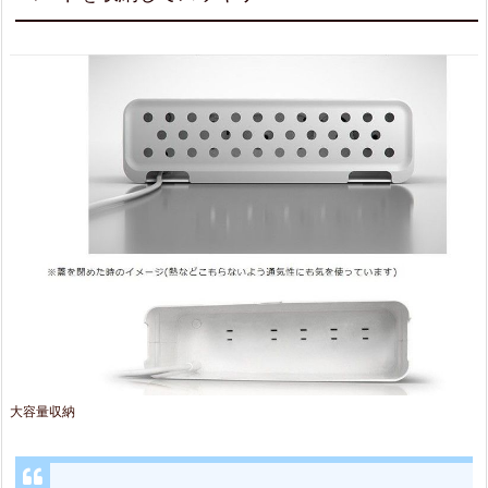
付
き
2.
4.
ス
テ
ッ
カ
ー
で
使
用
大容量収納
製
品