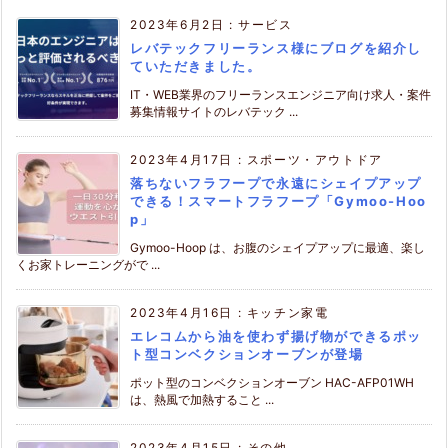
2023年6月2日
:
サービス
レバテックフリーランス様にブログを紹介し
ていただきました。
IT・WEB業界のフリーランスエンジニア向け求人・案件
募集情報サイトのレバテック ...
2023年4月17日
:
スポーツ・アウトドア
落ちないフラフープで永遠にシェイプアップ
できる！スマートフラフープ「Gymoo-Hoo
p」
Gymoo-Hoop は、お腹のシェイプアップに最適、楽し
くお家トレーニングがで ...
2023年4月16日
:
キッチン家電
エレコムから油を使わず揚げ物ができるポッ
ト型コンベクションオーブンが登場
ポット型のコンベクションオーブン HAC-AFP01WH
は、熱風で加熱すること ...
2023年4月15日
:
その他