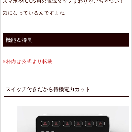
スマホやiQOS用の電源タップまわりがごちゃついて
力
気になっているんですよね
カ
ッ
ト
機能＆特長
2.
2.
※枠内は公式より転載
コ
ー
ド
スイッチ付きだから待機電力カット
を
収
納
し