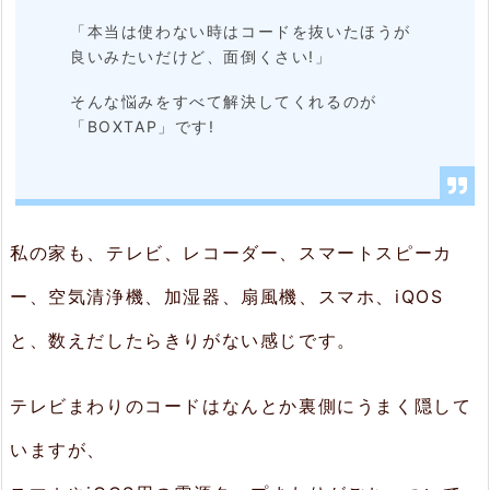
2.
「本当は使わない時はコードを抜いたほうが
1.
良いみたいだけど、面倒くさい!」
ス
そんな悩みをすべて解決してくれるのが
イ
「BOXTAP」です!
ッ
チ
付
私の家も、テレビ、レコーダー、スマートスピーカ
き
ー、空気清浄機、加湿器、扇風機、スマホ、iQOS
だ
か
と、数えだしたらきりがない感じです。
ら
待
テレビまわりのコードはなんとか裏側にうまく隠して
機
いますが、
電