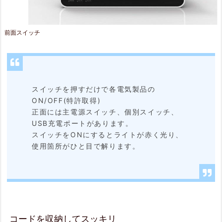
て
ス
前面スイッチ
ッ
キ
リ
スイッチを押すだけで各電気製品の
2.
ON/OFF(特許取得)
3.
正面には主電源スイッチ、個別スイッチ、
USB充電ポートがあります。
U
スイッチをONにするとライトが赤く光り、
S
使用箇所がひと目で解ります。
B
ポ
ー
ト
コードを収納してスッキリ