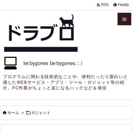

Feedly
RSS


メニュ

サイド

前へ

プログラムに関わる技術的なことや、便利だったり面白いと
感じたWEBサービス・アプリ・ツール・ガジェット等の紹
次へ
介、PC作業がちょっと楽になるハックなどを発信

検索

ホーム
>

ガジェット