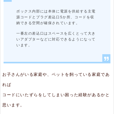
が
ボックス内部には本体に電源を供給する主電
分
源コードとプラグ差込口5か所、コードを収
納できる空間が確保されています。
か
る
一番左の差込口はスペースを広くとって大き
いアダプターなどに対応できるようになって
3.
います。
ま
と
め
お子さんがいる家庭や、ペットを飼っている家庭であ
れば
コードにいたずらをしてしまい困った経験があるかと
思います。