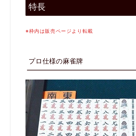
式
特長
2.
3.
※枠内は販売ページより転載
サ
イ
ド
プロ仕様の麻雀牌
テ
ー
ブ
ル
付
き
3.