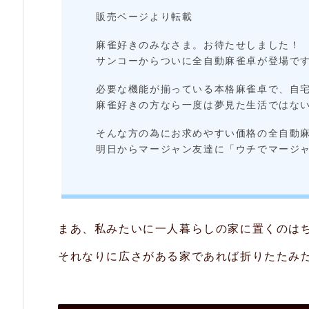
ロ
販売ページより転載
仕
麻雀好きのみなさま。お待たせしました！
様
サンコーからついに全自動麻雀卓が登場で
の
必要な機能が揃っている本格麻雀卓で、自宅
麻
麻雀好きの方なら一度は夢見た生活ではな
雀
そんな方の為にお求めやすい価格の全自動
牌
明日からマージャン友達に「ウチでマージ
2.
2.
折
まあ、私みたいに一人暮らしの家に置くのは
り
それなりに広さがある家であれば折りたたみ
畳
み