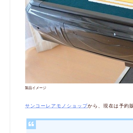
卓
2
8
m
m
牌
2.
特
製品イメージ
長
サンコーレアモノショップ
から、現在は予約
2.
1.
プ