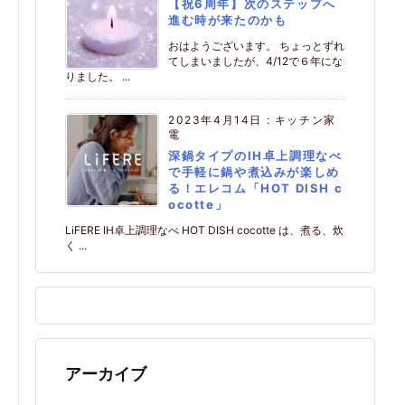
【祝6周年】次のステップへ
進む時が来たのかも
おはようございます。 ちょっとずれ
てしまいましたが、4/12で６年にな
りました。 ...
2023年4月14日
:
キッチン家
電
深鍋タイプのIH卓上調理なべ
で手軽に鍋や煮込みが楽しめ
る！エレコム「HOT DISH c
ocotte」
LiFERE IH卓上調理なべ HOT DISH cocotte は、煮る、炊
く ...
アーカイブ