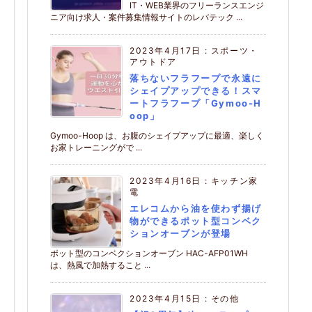
IT・WEB業界のフリーランスエンジ
ニア向け求人・案件募集情報サイトのレバテック ...
2023年4月17日
:
スポーツ・
アウトドア
落ちないフラフープで永遠に
シェイプアップできる！スマ
ートフラフープ「Gymoo-H
oop」
Gymoo-Hoop は、お腹のシェイプアップに最適、楽しく
お家トレーニングがで ...
2023年4月16日
:
キッチン家
電
エレコムから油を使わず揚げ
物ができるポット型コンベク
ションオーブンが登場
ポット型のコンベクションオーブン HAC-AFP01WH
は、熱風で加熱すること ...
2023年4月15日
:
その他