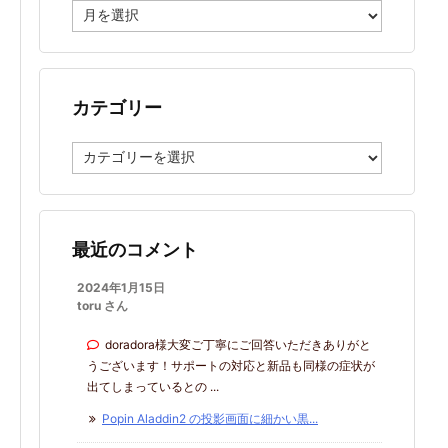
ア
ー
カ
イ
ブ
カテゴリー
カ
テ
ゴ
リ
ー
最近のコメント
2024年1月15日
toru さん
doradora様大変ご丁寧にご回答いただきありがと
うございます！サポートの対応と新品も同様の症状が
出てしまっているとの ...
Popin Aladdin2 の投影画面に細かい黒...