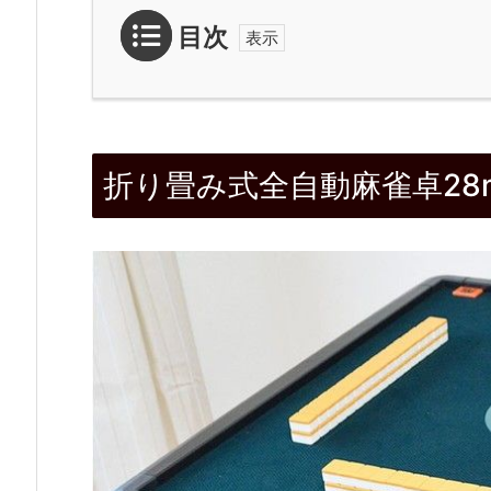
目次
1.
折
折り畳み式全自動麻雀卓28
り
畳
み
式
全
自
動
麻
雀