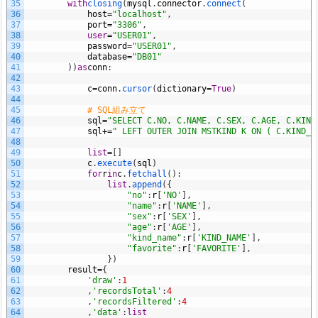
35
with
closing
(
mysql
.
connector
.
connect
(
36
host
=
"localhost"
,
37
port
=
"3306"
,
38
user
=
"USER01"
,
39
password
=
"USER01"
,
40
database
=
"DB01"
41
)
)
as
conn
:
42
43
c
=
conn
.
cursor
(
dictionary
=
True
)
44
45
# SQL組み立て
46
sql
=
"SELECT C.NO, C.NAME, C.SEX, C.AGE, C.KIND
47
sql
+=
" LEFT OUTER JOIN MSTKIND K ON ( C.KIND_C
48
49
list
=
[
]
50
c
.
execute
(
sql
)
51
for
r
in
c
.
fetchall
(
)
:
52
list
.
append
(
{
53
"no"
:
r
[
'NO'
]
,
54
"name"
:
r
[
'NAME'
]
,
55
"sex"
:
r
[
'SEX'
]
,
56
"age"
:
r
[
'AGE'
]
,
57
"kind_name"
:
r
[
'KIND_NAME'
]
,
58
"favorite"
:
r
[
'FAVORITE'
]
,
59
}
)
60
result
=
{
61
'draw'
:
1
62
,
'recordsTotal'
:
4
63
,
'recordsFiltered'
:
4
64
,
'data'
:
list