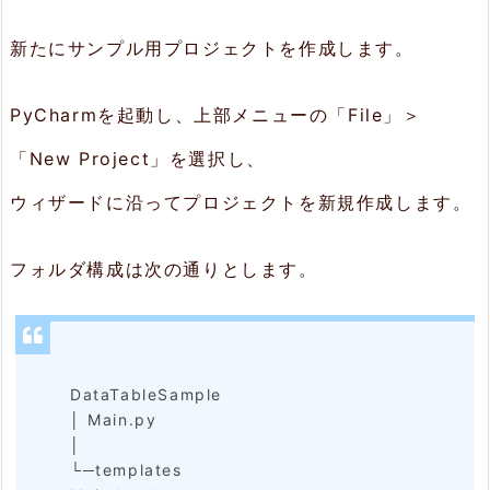
プ
ロ
新たにサンプル用プロジェクトを作成します。
ジ
PyCharmを起動し、上部メニューの「File」＞
ェ
「New Project」を選択し、
ク
ト
ウィザードに沿ってプロジェクトを新規作成します。
の
フォルダ構成は次の通りとします。
作
成
2.
DataTableSample
パ
│ Main.py
ッ
│
└─templates
ケ