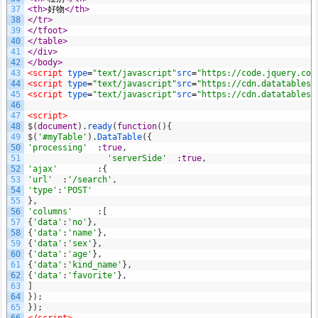
37
<th>
好物
</th>
38
</tr>
39
</tfoot>
40
</table>
41
</div>
42
</body>
43
<script 
type
=
"text/javascript"
src
=
"https://code.jquery.com
44
<script 
type
=
"text/javascript"
src
=
"https://cdn.datatables.
45
<script 
type
=
"text/javascript"
src
=
"https://cdn.datatables.
46
47
<script>
48
$
(
document
)
.
ready
(
function
(
)
{
49
$
(
'#myTable'
)
.
DataTable
(
{
50
'processing'
:
true
,
51
'serverSide'
:
true
,
52
'ajax'
:
{
53
'url'
:
'/search'
,
54
'type'
:
'POST'
55
}
,
56
'columns'
:
[
57
{
'data'
:
'no'
}
,
58
{
'data'
:
'name'
}
,
59
{
'data'
:
'sex'
}
,
60
{
'data'
:
'age'
}
,
61
{
'data'
:
'kind_name'
}
,
62
{
'data'
:
'favorite'
}
,
63
]
64
}
)
;
65
}
)
;
66
</script>