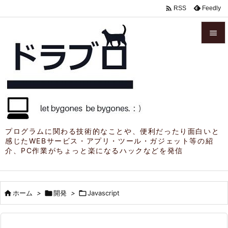

Feedly
RSS


メニュ

サイド

前へ

プログラムに関わる技術的なことや、便利だったり面白いと
感じたWEBサービス・アプリ・ツール・ガジェット等の紹
次へ
介、PC作業がちょっと楽になるハックなどを発信

検索

ホーム
>

開発
>

Javascript