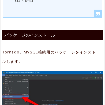
Main.html
ー
ジ
の
イ
パッケージのインストール
ン
ス
Tornado、MySQL接続用のパッケージをインストー
ト
ルします。
ー
ル
3.
画
面
の