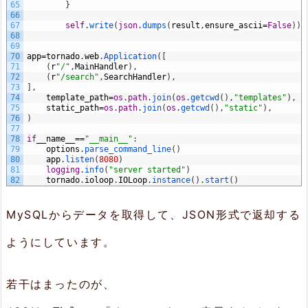
65
}
66
67
self
.
write
(
json
.
dumps
(
result
,
ensure_ascii
=
False
)
)
68
69
70
app
=
tornado
.
web
.
Application
(
[
71
(
r
"/"
,
MainHandler
)
,
72
(
r
"/search"
,
SearchHandler
)
,
73
]
,
74
template_path
=
os.path
.
join
(
os
.
getcwd
(
)
,
"templates"
)
,
75
static_path
=
os.path
.
join
(
os
.
getcwd
(
)
,
"static"
)
,
76
)
77
78
if
__name__
==
"__main__"
:
79
options
.
parse_command_line
(
)
80
app
.
listen
(
8080
)
81
logging
.
info
(
"server started"
)
82
tornado
.
ioloop
.
IOLoop
.
instance
(
)
.
start
(
)
MySQLからデータを取得して、JSON形式で返却する
ようにしています。
若干はまったのが、