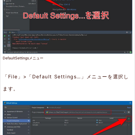
作
成
4.
プ
ロ
DefaultSettingsメニュー
グ
ラ
「File」>「Default Settings…」メニューを選択し
ム
ます。
5.
起
動
し