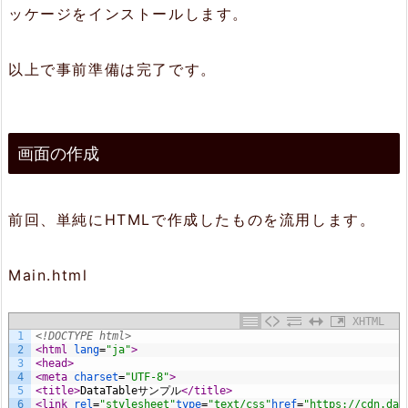
ッケージをインストールします。
以上で事前準備は完了です。
画面の作成
前回、単純にHTMLで作成したものを流用します。
Main.html
XHTML
1
<!DOCTYPE html>
2
<html 
lang
=
"ja"
>
3
<head>
4
<meta 
charset
=
"UTF-8"
>
5
<title>
DataTableサンプル
</title>
6
<link 
rel
=
"stylesheet"
type
=
"text/css"
href
=
"https://cdn.dat