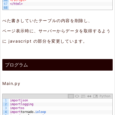
67
</html>
68
べた書きしていたテーブルの内容を削除し、
ページ表示時に、サーバーからデータを取得するよう
に javascript の部分を変更しています。
プログラム
Main.py
Python
1
import
json
2
import
logging
3
import
os
4
import
tornado
.
ioloop