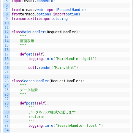
5
import
mysql
.
connector
6
7
from
tornado
.
web 
import
RequestHandler
8
from
tornado
.
options 
import
options
9
from
contextlib
import
closing
10
11
12
class
MainHandler
(
RequestHandler
)
:
13
"""
14
    画面表示
15
    """
16
17
def
get
(
self
)
:
18
logging
.
info
(
"MainHandler [get]"
)
19
20
self
.
render
(
"Main.html"
)
21
22
23
class
SearchHandler
(
RequestHandler
)
:
24
"""
25
    データ検索
26
    """
27
28
def
post
(
self
)
:
29
"""
30
        データをJSON形式で返します
31
        :return:
32
        """
33
logging
.
info
(
"SearchHandler [post]"
)
34