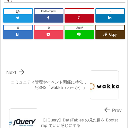
Bad Request
0
-

0
0
Send
-
B!
Copy

Next
コミュニティ管理やイベント開催に特化し
たSNS「wakka（わっか）」

Prev
【JQuery】DataTables の見た目を Bootst
rap でいい感じにする