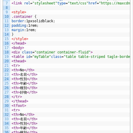
7
<link 
rel
=
"stylesheet"
type
=
"text/css"
href
=
"https://maxcdn.
8
9
<style>
10
.container 
{
11
border
:
1px
solid
black
;
12
padding
:
1rem
;
13
margin
:
1rem
;
14
}
15
</style>
16
</head>
17
<body>
18
<div 
class
=
"container container-fluid"
>
19
<table 
id
=
"myTable"
class
=
"table table-striped tagle-border
20
<thead>
21
<tr>
22
<th>
No
</th>
23
<th>
名前
</th>
24
<th>
性別
</th>
25
<th>
年齢
</th>
26
<th>
種別
</th>
27
<th>
好物
</th>
28
</tr>
29
</thead>
30
<tfoot>
31
<tr>
32
<th>
No
</th>
33
<th>
名前
</th>
34
<th>
性別
</th>
35
<th>
年齢
</th>
36
<th>
種別
</th>