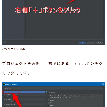
て
み
る
6.
ま
と
パッケージの追加
め
プロジェクトを選択し、右側にある「＋」ボタンをク
リックします。