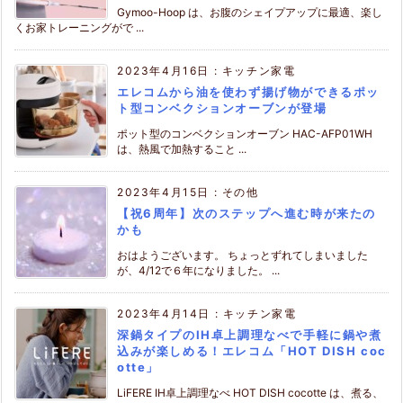
Gymoo-Hoop は、お腹のシェイプアップに最適、楽し
くお家トレーニングがで ...
2023年4月16日
:
キッチン家電
エレコムから油を使わず揚げ物ができるポッ
ト型コンベクションオーブンが登場
ポット型のコンベクションオーブン HAC-AFP01WH
は、熱風で加熱すること ...
2023年4月15日
:
その他
【祝6周年】次のステップへ進む時が来たの
かも
おはようございます。 ちょっとずれてしまいました
が、4/12で６年になりました。 ...
2023年4月14日
:
キッチン家電
深鍋タイプのIH卓上調理なべで手軽に鍋や煮
込みが楽しめる！エレコム「HOT DISH coc
otte」
LiFERE IH卓上調理なべ HOT DISH cocotte は、煮る、