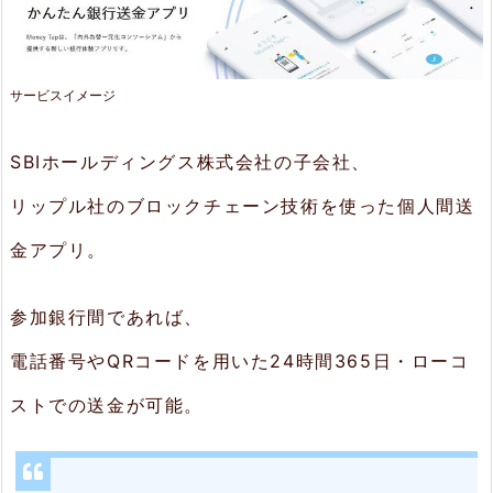
T
a
p
サービスイメージ
（マ
ネ
SBIホールディングス株式会社の子会社、
ー
リップル社のブロックチェーン技術を使った個人間送
タ
金アプリ。
ッ
プ）
参加銀行間であれば、
2.
電話番号やQRコードを用いた24時間365日・ローコ
特
ストでの送金が可能。
長
2.