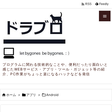

Feedly
RSS


メニュ

サイド

前へ

プログラムに関わる技術的なことや、便利だったり面白いと
感じたWEBサービス・アプリ・ツール・ガジェット等の紹
次へ
介、PC作業がちょっと楽になるハックなどを発信

検索

ホーム
>

アプリ
>

Android