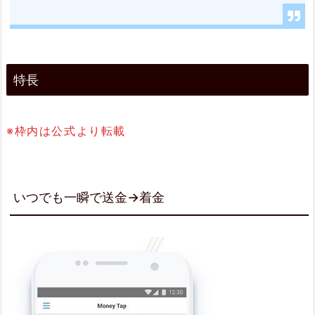
2.
2.
送
特長
金
は
ス
※枠内は公式より転載
マ
ー
いつでも一瞬で送金→着金
ト・
シ
ン
プ
ル