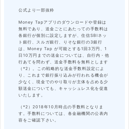
1.
公式より一部抜粋
い
Money Tapアプリのダウンロードや登録は
つ
無料であり、送金ごとにあたっての手数料は
各銀行が個別に設定しますが、住信SBIネッ
で
ト銀行、スルガ銀行、りそな銀行の3銀行
も
は、Money Tap が可能とする1回3万円、1
日10万円までの送金については、自行内・他
一
行あてを問わず、送金手数料を無料とします
瞬
（*2）。この戦略的な送金手数料設定によ
で
り、これまで銀行振り込みが行われる機会が
少なく、現金でのやり取りが主体を占める少
送
額送金についても、キャッシュレス化を促進
金
いたします。
→
（*2）2018年10月時点の手数料となりま
着
す。手数料については、各金融機関の公表内
容をご確認下さい。
金