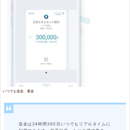
2.
3.
電
話
番
号、
Q
R
コ
ー
いつでも送金、着金
ド
で
送
送金は24時間365日いつでもリアルタイムに
金