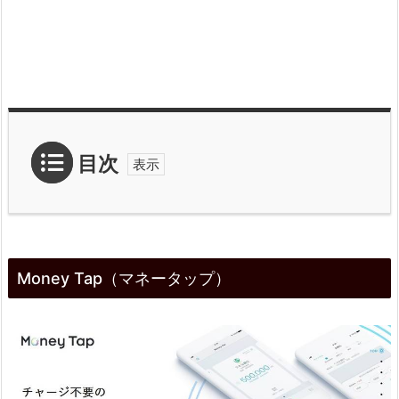
目次
1.
M
Money Tap（マネータップ）
o
n
e
y