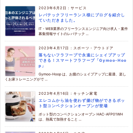
2023年6月2日
:
サービス
レバテックフリーランス様にブログを紹介し
ていただきました。
IT・WEB業界のフリーランスエンジニア向け求人・案件
募集情報サイトのレバテック ...
2023年4月17日
:
スポーツ・アウトドア
落ちないフラフープで永遠にシェイプアップ
できる！スマートフラフープ「Gymoo-Hoo
p」
Gymoo-Hoop は、お腹のシェイプアップに最適、楽し
くお家トレーニングがで ...
2023年4月16日
:
キッチン家電
エレコムから油を使わず揚げ物ができるポッ
ト型コンベクションオーブンが登場
ポット型のコンベクションオーブン HAC-AFP01WH
は、熱風で加熱すること ...