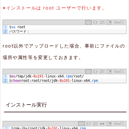
行
※インストールは root ユーザーで行います。
3.
Shell
1
$
su 
root
確
2
パスワード：
認
root以外でアップロードした場合、事前にファイルの
4.
場所や属性等を変更しておきます。
ま
と
Shell
1
$
mv
/
tmp
/
jdk
-
8u191
-
linux
-
x64
.rpm
/
root
/
め
2
$
chown
root
:
root
/
root
/
jdk
-
8u191
-
linux
-
x64
.rpm
インストール実行
Shell
1
$
rpm
-
ihv
/
root
/
jdk
-
8u191
-
linux
-
x64
.rpm