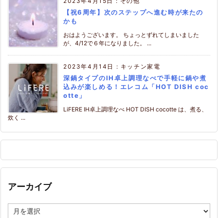
2023年4月15日
:
その他
【祝6周年】次のステップへ進む時が来たの
かも
おはようございます。 ちょっとずれてしまいました
が、4/12で６年になりました。 ...
2023年4月14日
:
キッチン家電
深鍋タイプのIH卓上調理なべで手軽に鍋や煮
込みが楽しめる！エレコム「HOT DISH coc
otte」
LiFERE IH卓上調理なべ HOT DISH cocotte は、煮る、
炊く ...
アーカイブ
ア
ー