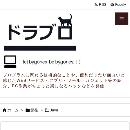

Feedly
RSS


メニュ

サイド

前へ

プログラムに関わる技術的なことや、便利だったり面白いと
感じたWEBサービス・アプリ・ツール・ガジェット等の紹
次へ
介、PC作業がちょっと楽になるハックなどを発信

検索

ホーム
>

開発
>

Java