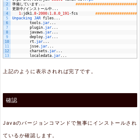
2
準備しています
.
.
.
#############################
3
更新中
/
インストール中
.
.
.
4
1
:
jdk1
.
8
-
2000
:
1.8.0_191
-
fcs
####################
5
Unpacking 
JAR 
files
.
.
.
6
tools
.jar
.
.
.
7
plugin
.jar
.
.
.
8
javaws
.jar
.
.
.
9
deploy
.jar
.
.
.
10
rt
.jar
.
.
.
11
jsse
.jar
.
.
.
12
charsets
.jar
.
.
.
13
localedata
.jar
.
.
.
上記のように表示されれば完了です。
確認
Javaのバージョンコマンドで無事にインストールされ
ているか確認します。