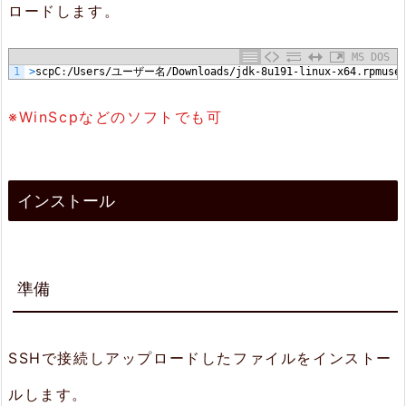
ロードします。
2.
1.
MS DOS
1
>
scp
C
:
/Users/ユーザー名/Downloads/jdk-8u191-linux-x64
.
rpm
use
準
備
※WinScpなどのソフトでも可
2.
2.
インストール
イ
ン
ス
準備
ト
ー
SSHで接続しアップロードしたファイルをインストー
ル
実
ルします。