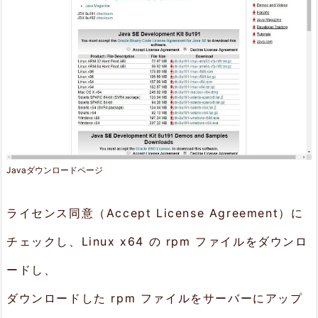
ッ
プ
ロ
ー
ド
2.
Javaダウンロードページ
イ
ン
ライセンス同意（Accept License Agreement）に
ス
チェックし、Linux x64 の rpm ファイルをダウンロ
ト
ードし、
ー
ダウンロードした rpm ファイルをサーバーにアップ
ル