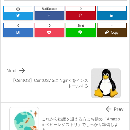
Bad Request
0
-

0
0
Send
-
B!
Copy

Next
【CentOS】CentOS7.5に Nginx をインス
トールする

Prev
これから出産を迎える方にお勧め「Amazo
n ベビーレジストリ」でしっかり準備しよ
う