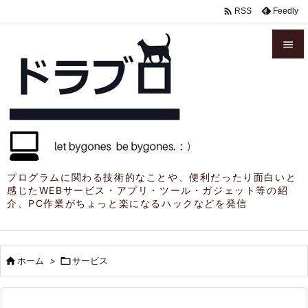

Feedly
RSS


メニュ

サイド

前へ

プログラムに関わる技術的なことや、便利だったり面白いと
感じたWEBサービス・アプリ・ツール・ガジェット等の紹
次へ
介、PC作業がちょっと楽になるハックなどを発信

検索

ホーム
>

サービス