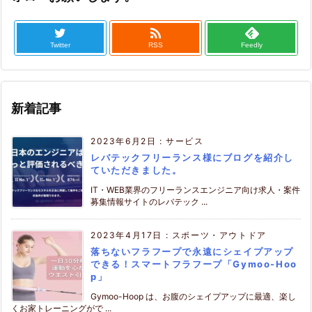

Twitter
RSS
Feedly
新着記事
2023年6月2日
:
サービス
レバテックフリーランス様にブログを紹介し
ていただきました。
IT・WEB業界のフリーランスエンジニア向け求人・案件
募集情報サイトのレバテック ...
2023年4月17日
:
スポーツ・アウトドア
落ちないフラフープで永遠にシェイプアップ
できる！スマートフラフープ「Gymoo-Hoo
p」
Gymoo-Hoop は、お腹のシェイプアップに最適、楽し
くお家トレーニングがで ...