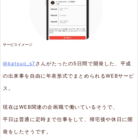
2.
1.
簡
単
サービスイメージ
登
@katsuo_s7
さんがたったの5日間で開発した、平成
録
フ
の出来事を自由に年表形式でまとめられるWEBサービ
ォ
ス。
ー
ム
現在はWEB関連の企画職で働いているそうで、
2.
平日は普通に定時まで仕事をして、帰宅後や休日に開
2.
発をしたそうです。