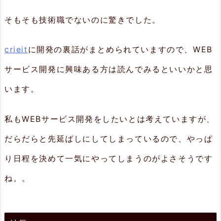
ど
ん
そもそも技術職でないのに驚きでした。
な
crieit
に開発の裏話がまとめられていますので、WEB
こ
と
サービス開発に興味ある方は読んでみるといいかと思
で
います。
も
年
私もWEBサービス開発をしたいとは考えていますが、
表
だらだらと先延ばしにしてしまっているので、やっぱ
に
り日程を決めて一気にやってしまうのがよさそうです
2.
ね。。
3.
S
N