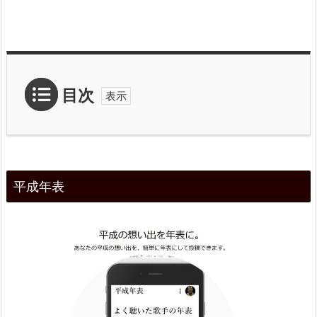
目次
1.
平
平成年表
成
年
表
2.
特
長