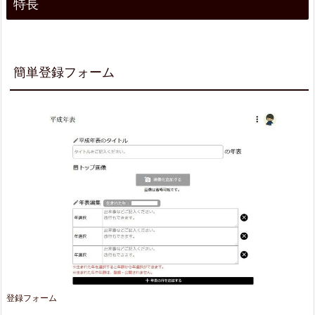
特長
S
で
シ
簡単登録フォーム
ェ
ア
3.
ま
と
め
登録フォーム