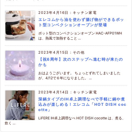
2023年4月16日
:
キッチン家電
エレコムから油を使わず揚げ物ができるポッ
ト型コンベクションオーブンが登場
ポット型のコンベクションオーブン HAC-AFP01WH
は、熱風で加熱すること ...
2023年4月15日
:
その他
【祝6周年】次のステップへ進む時が来たの
かも
おはようございます。 ちょっとずれてしまいました
が、4/12で６年になりました。 ...
2023年4月14日
:
キッチン家電
深鍋タイプのIH卓上調理なべで手軽に鍋や煮
込みが楽しめる！エレコム「HOT DISH coc
otte」
LiFERE IH卓上調理なべ HOT DISH cocotte は、煮る、
炊く ...