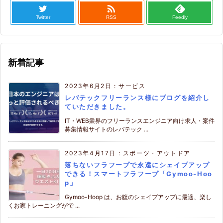

Twitter
RSS
Feedly
新着記事
2023年6月2日
:
サービス
レバテックフリーランス様にブログを紹介し
ていただきました。
IT・WEB業界のフリーランスエンジニア向け求人・案件
募集情報サイトのレバテック ...
2023年4月17日
:
スポーツ・アウトドア
落ちないフラフープで永遠にシェイプアップ
できる！スマートフラフープ「Gymoo-Hoo
p」
Gymoo-Hoop は、お腹のシェイプアップに最適、楽し
くお家トレーニングがで ...