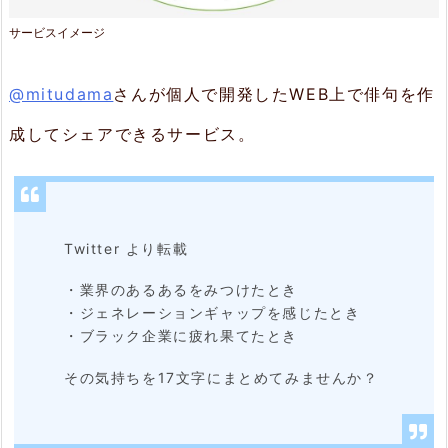
機
サービスイメージ
能
@mitudama
さんが個人で開発したWEB上で俳句を作
2.
1.
成してシェアできるサービス。
基
本
機
Twitter より転載
能
・業界のあるあるをみつけたとき
2.
・ジェネレーションギャップを感じたとき
・ブラック企業に疲れ果てたとき
2.
ラ
その気持ちを17文字にまとめてみませんか？
ン
キ