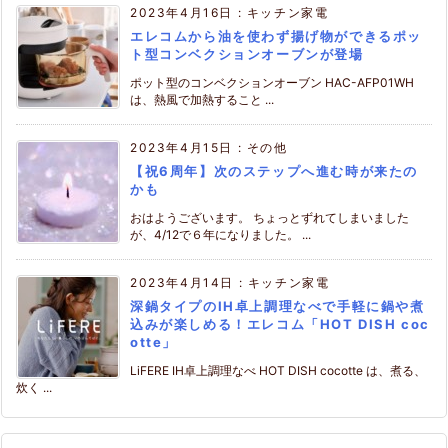
2023年4月16日
:
キッチン家電
エレコムから油を使わず揚げ物ができるポッ
ト型コンベクションオーブンが登場
ポット型のコンベクションオーブン HAC-AFP01WH
は、熱風で加熱すること ...
2023年4月15日
:
その他
【祝6周年】次のステップへ進む時が来たの
かも
おはようございます。 ちょっとずれてしまいました
が、4/12で６年になりました。 ...
2023年4月14日
:
キッチン家電
深鍋タイプのIH卓上調理なべで手軽に鍋や煮
込みが楽しめる！エレコム「HOT DISH coc
otte」
LiFERE IH卓上調理なべ HOT DISH cocotte は、煮る、
炊く ...