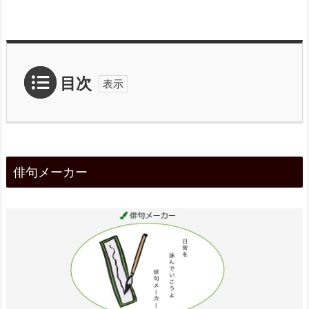
目次
1.
俳
俳句メーカー
句
メ
ー
カ
ー
2.