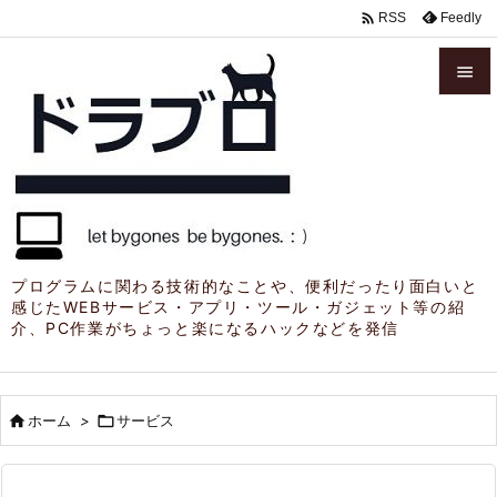

Feedly
RSS


メニュ

サイド

前へ

プログラムに関わる技術的なことや、便利だったり面白いと
感じたWEBサービス・アプリ・ツール・ガジェット等の紹
次へ
介、PC作業がちょっと楽になるハックなどを発信

検索

ホーム
>

サービス