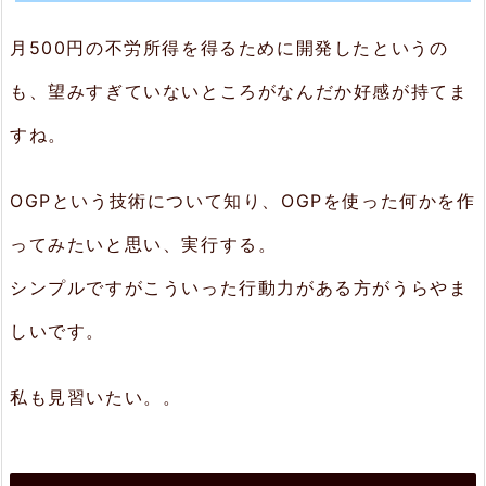
ン
月500円の不労所得を得るために開発したというの
グ
も、望みすぎていないところがなんだか好感が持てま
2.
すね。
3.
コ
OGPという技術について知り、OGPを使った何かを作
ン
ってみたいと思い、実行する。
テ
シンプルですがこういった行動力がある方がうらやま
ス
ト
しいです。
（準
私も見習いたい。。
備
中）
3.