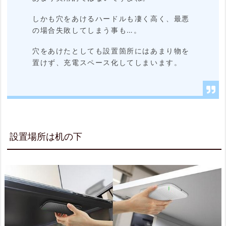
対
しかも穴をあけるハードルも凄く高く、最悪
応
の場合失敗してしまう事も…。
2.
穴をあけたとしても設置箇所にはあまり物を
4.
置けず、充電スペース化してしまいます。
急
速
充
電
設置場所は机の下
対
応
3.
ま
と