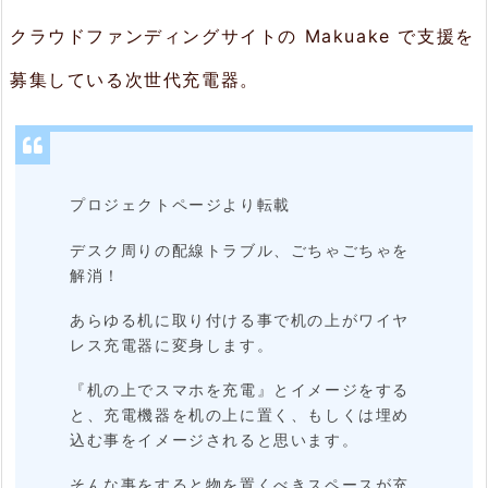
ハ
クラウドファンディングサイトの Makuake で支援を
ッ
募集している次世代充電器。
ク）
2.
特
プロジェクトページより転載
長
デスク周りの配線トラブル、ごちゃごちゃを
2.
解消！
1.
あらゆる机に取り付ける事で机の上がワイヤ
生
レス充電器に変身します。
活
『机の上でスマホを充電』とイメージをする
感
と、充電機器を机の上に置く、もしくは埋め
込む事をイメージされると思います。
を
損
そんな事をすると物を置くべきスペースが充