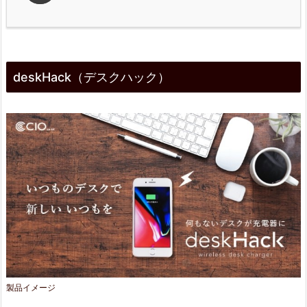
1.
d
deskHack（デスクハック）
e
s
k
H
a
c
k
（デ
ス
製品イメージ
ク