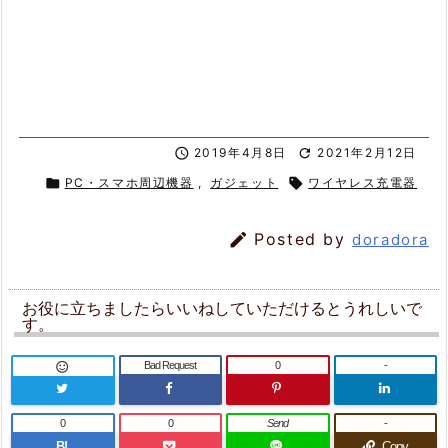

2019年4月8日

2021年2月12日

PC・スマホ周辺機器
,
ガジェット

ワイヤレス充電器

Posted by
doradora
お役に立ちましたらいいねしていただけるとうれしいで
す。
Bad Request
0
-

0
0
Send
-
B!
Copy