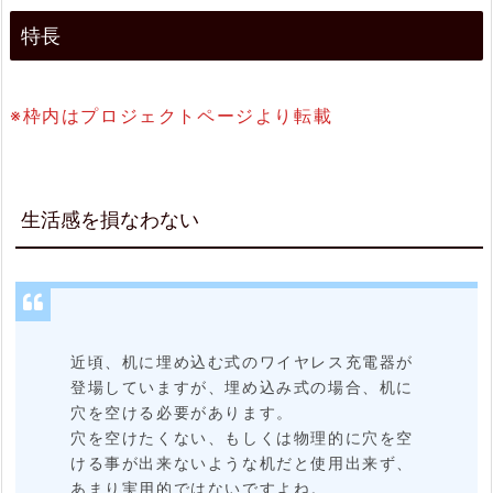
下
特長
2.
3.
※枠内はプロジェクトページより転載
厚
さ
最
生活感を損なわない
大
3
2
m
近頃、机に埋め込む式のワイヤレス充電器が
登場していますが、埋め込み式の場合、机に
m
穴を空ける必要があります。
ま
穴を空けたくない、もしくは物理的に穴を空
ける事が出来ないような机だと使用出来ず、
で
あまり実用的ではないですよね。