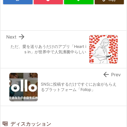

Next
ただ、愛を送りあうだけのアプリ「Heart i
s in」が世界中で人気沸騰中らしい

Prev
SNSに投稿するだけですぐにお金がもらえ
るプラットフォーム「Follop」
ディスカッション