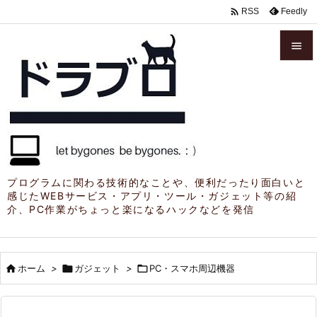

Feedly
RSS


メニュ

サイド

前へ

プログラムに関わる技術的なことや、便利だったり面白いと
感じたWEBサービス・アプリ・ツール・ガジェット等の紹
次へ
介、PC作業がちょっと楽になるハックなどを発信

検索

ホーム
>

ガジェット
>

PC・スマホ周辺機器