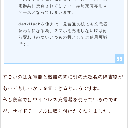
電器具に浸食されてしまい、結局充電専用ス
な
ペースとなってしまいます。
わ
deskHackを使えば一見普通の机でも充電器
な
替わりになる為、スマホを充電しない時は何
い
ら変わりのないいつもの机としてご使用可能
です。
2.
2.
設
すごいのは充電器と機器の間に机の天板程の障害物が
置
場
あってもしっかり充電できるところですね。
所
私も寝室ではワイヤレス充電器を使っているのです
は
が、サイドテーブルに取り付けたくなりました。
机
の