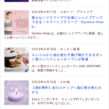
募集情報サイトのレバテック ...
2023年4月17日
:
スポーツ・アウトドア
落ちないフラフープで永遠にシェイプアップ
できる！スマートフラフープ「Gymoo-Hoo
p」
Gymoo-Hoop は、お腹のシェイプアップに最適、楽し
くお家トレーニングがで ...
2023年4月16日
:
キッチン家電
エレコムから油を使わず揚げ物ができるポッ
ト型コンベクションオーブンが登場
ポット型のコンベクションオーブン HAC-AFP01WH
は、熱風で加熱すること ...
2023年4月15日
:
その他
【祝6周年】次のステップへ進む時が来たの
かも
おはようございます。 ちょっとずれてしまいました
が、4/12で６年になりました。 ...