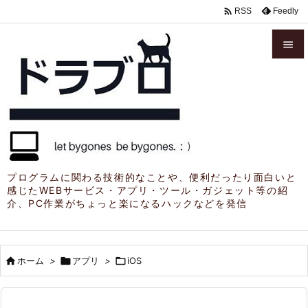

Feedly
RSS


メニュ

サイド

前へ

プログラムに関わる技術的なことや、便利だったり面白いと
感じたWEBサービス・アプリ・ツール・ガジェット等の紹
次へ
介、PC作業がちょっと楽になるハックなどを発信

検索

ホーム
>

アプリ
>

iOS