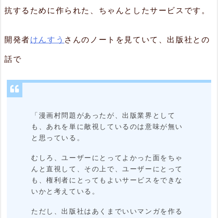
抗するために作られた、ちゃんとしたサービスです。
ジ
ェ
開発者
けんすう
さんのノートを見ていて、出版社との
ス
ト
話で
が
見
れ
「漫画村問題があったが、出版業界として
る
も、あれを単に敵視しているのは意味が無い
と思っている。
2.
むしろ、ユーザーにとってよかった面をちゃ
3.
んと直視して、その上で、ユーザーにとって
無
も、権利者にとってもよいサービスをできな
いかと考えている。
料
で
ただし、出版社はあくまでいいマンガを作る