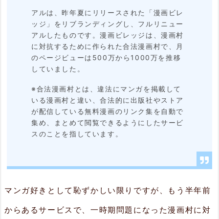
アルは、昨年夏にリリースされた「漫画ビレ
と
ッジ」をリブランディングし、フルリニュー
出
アルしたものです。漫画ビレッジは、漫画村
に対抗するために作られた合法漫画村で、月
会
のページビューは500万から1000万を推移
え
していました。
る
※合法漫画村とは、違法にマンガを掲載して
2.
いる漫画村と違い、合法的に出版社やストア
が配信している無料漫画のリンク集を自動で
2.
集め、まとめて閲覧できるようにしたサービ
マ
スのことを指しています。
ン
ガ
の
マンガ好きとして恥ずかしい限りですが、もう半年前
ダ
からあるサービスで、一時期問題になった漫画村に対
イ