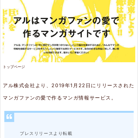
長
2.
1.
き
っ
と
トップページ
気
アル株式会社より、2019年1月22日にリリースされた
に
入
マンガファンの愛で作るマンガ情報サービス。
る
マ
ン
プレスリリースより転載
ガ