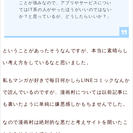
ことが強みなので、アプリやサービスについ
読
てはIT系の人がやったほうがいいのではない
め
か？と思っているが、どうしたらいいか？」
る
マ
ン
ということがあったそうなんですが、本当に素晴らし
ガ
い考え方をしているなと思いました。
も
あ
私もマンガが好きで毎日何かしらLINEコミックなんか
る
で読んでいるのですが、漫画村については以前記事に
3.
も書いたように単純に嫌悪感しかもちませんでした。
ま
と
なので漫画村は絶対的な悪だと考えサイトを開いたこ
め