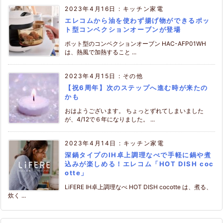
2023年4月16日
:
キッチン家電
エレコムから油を使わず揚げ物ができるポッ
ト型コンベクションオーブンが登場
ポット型のコンベクションオーブン HAC-AFP01WH
は、熱風で加熱すること ...
2023年4月15日
:
その他
【祝6周年】次のステップへ進む時が来たの
かも
おはようございます。 ちょっとずれてしまいました
が、4/12で６年になりました。 ...
2023年4月14日
:
キッチン家電
深鍋タイプのIH卓上調理なべで手軽に鍋や煮
込みが楽しめる！エレコム「HOT DISH coc
otte」
LiFERE IH卓上調理なべ HOT DISH cocotte は、煮る、
炊く ...