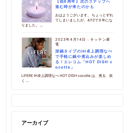
【祝6周年】次のステップへ
進む時が来たのかも
おはようございます。 ちょっとずれ
てしまいましたが、4/12で６年にな
りました。 ...
2023年4月14日
:
キッチン家
電
深鍋タイプのIH卓上調理なべ
で手軽に鍋や煮込みが楽しめ
る！エレコム「HOT DISH c
ocotte」
LiFERE IH卓上調理なべ HOT DISH cocotte は、煮る、炊
く ...
アーカイブ