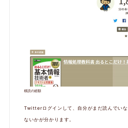
色々
な
ラ
ン
キ
ン
グ
2.
3.
積読の総額
み
ん
Twitterログインして、自分がまだ読んで
な
ないかが分かります。
の