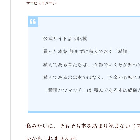
サービスイメージ
1.
自
分
が
公式サイトより転載
い
買った本を 読まずに積んでおく「積読」
く
積んである本たちは、 全部でいくらか知っ
ら
積んであるのは本ではなく、 お金かも知れ
分
の
「積読ハウマッチ」は 積んである本の総額
本
を
積
私みたいに、そもそも本をあまり読まない（
読
いかもしれませんが、