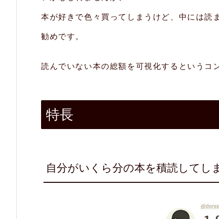
し
本が好きで色々買ってしまうけど、中には読
て
し
勧めです。
ま
っ
読んでいない本の総額を可視化するというコ
て
る
特長
の
か
分
か
自分がいくら分の本を積読してし
る
2.
2.