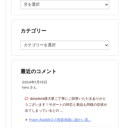
ア
ー
カ
イ
ブ
カテゴリー
カ
テ
ゴ
リ
ー
最近のコメント
2024年1月15日
toru さん
doradora様大変ご丁寧にご回答いただきありがと
うございます！サポートの対応と新品も同様の症状が
出てしまっているとの ...
Popin Aladdin2 の投影画面に細かい黒...