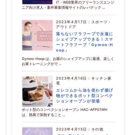
IT・WEB業界のフリーランスエンジ
ニア向け求人・案件募集情報サイトのレバテック ...
2023年4月17日
:
スポーツ・
アウトドア
落ちないフラフープで永遠に
シェイプアップできる！スマ
ートフラフープ「Gymoo-H
oop」
Gymoo-Hoop は、お腹のシェイプアップに最適、楽しく
お家トレーニングがで ...
2023年4月16日
:
キッチン家
電
エレコムから油を使わず揚げ
物ができるポット型コンベク
ションオーブンが登場
ポット型のコンベクションオーブン HAC-AFP01WH
は、熱風で加熱すること ...
2023年4月15日
:
その他