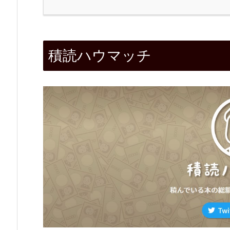
1.
積
積読ハウマッチ
読
ハ
ウ
マ
ッ
チ
2.
特
長
2.