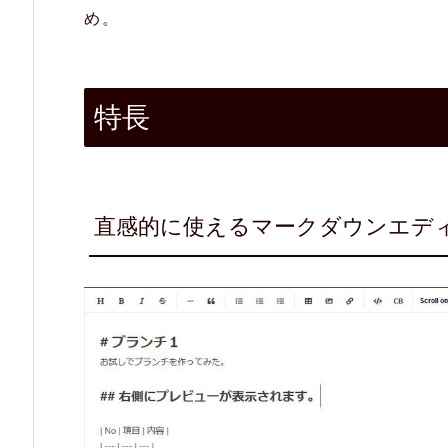
め。
理
で
き
特長
る
2.
3.
直感的に使えるマークダウンエデ
ツ
リ
ー
画
面
の
拡