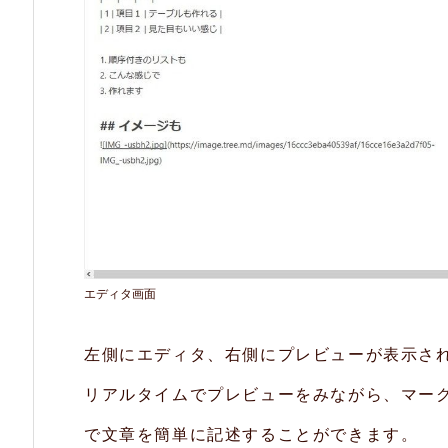
大
／
縮
小
2.
4.
リ
ン
エディタ画面
ク
共
左側にエディタ、右側にプレビューが表示さ
有
リアルタイムでプレビューをみながら、マー
機
能
で文章を簡単に記述することができます。