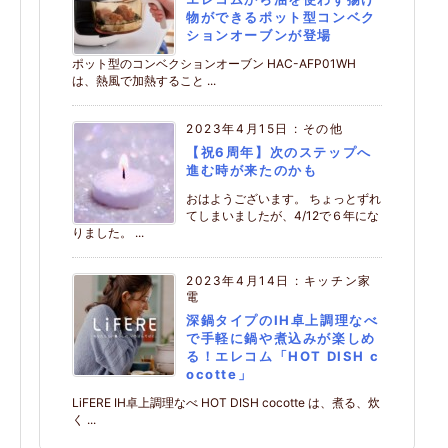
物ができるポット型コンベク
ションオーブンが登場
ポット型のコンベクションオーブン HAC-AFP01WH
は、熱風で加熱すること ...
2023年4月15日
:
その他
【祝6周年】次のステップへ
進む時が来たのかも
おはようございます。 ちょっとずれ
てしまいましたが、4/12で６年にな
りました。 ...
2023年4月14日
:
キッチン家
電
深鍋タイプのIH卓上調理なべ
で手軽に鍋や煮込みが楽しめ
る！エレコム「HOT DISH c
ocotte」
LiFERE IH卓上調理なべ HOT DISH cocotte は、煮る、炊
く ...