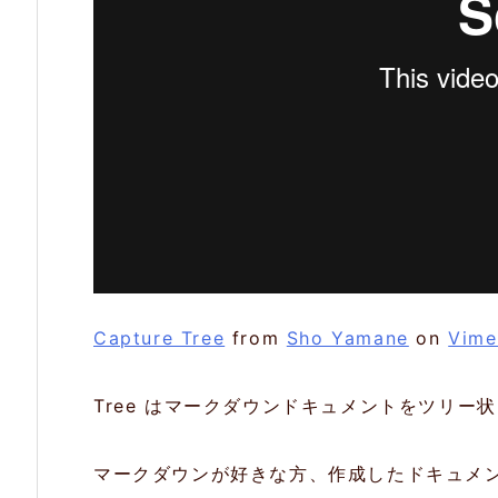
ン
エ
デ
ィ
タ
2.
2.
ブ
ラ
Capture Tree
from
Sho Yamane
on
Vim
ン
チ
Tree はマークダウンドキュメントをツリ
毎
に
マークダウンが好きな方、作成したドキュメ
管