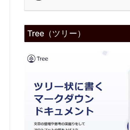
1.
T
Tree（ツリー）
r
e
e
（ツ
リ
ー）
2.
特
長
2.