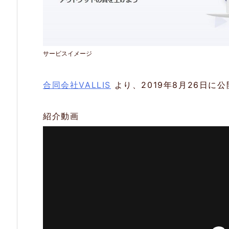
1.
直
感
サービスイメージ
的
に
合同会社VALLIS
より、2019年8月26日
使
え
紹介動画
る
マ
ー
ク
ダ
ウ