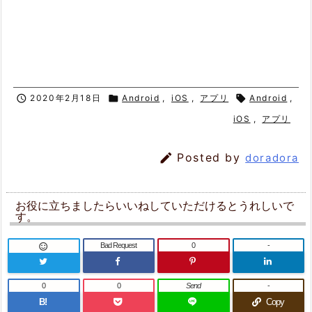

2020年2月18日

Android
,
iOS
,
アプリ

Android
,
iOS
,
アプリ

Posted by
doradora
お役に立ちましたらいいねしていただけるとうれしいで
す。
Bad Request
0
-

0
0
Send
-
B!
Copy