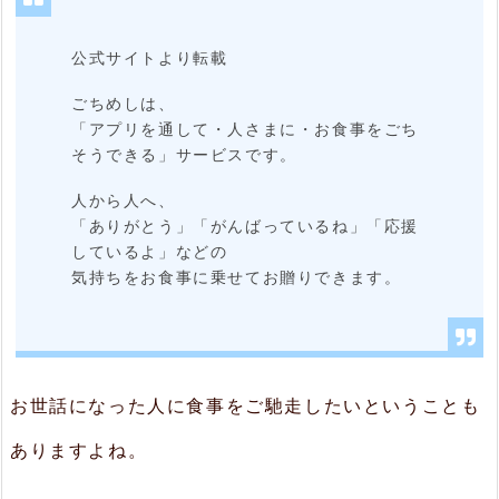
機
能
公式サイトより転載
2.
ごちめしは、
「アプリを通して・人さまに・お食事をごち
1.
そうできる」サービスです。
ご
人から人へ、
ち
「ありがとう」「がんばっているね」「応援
る
しているよ」などの
気持ちをお食事に乗せてお贈りできます。
の
使
い
方
お世話になった人に食事をご馳走したいということも
2.
ありますよね。
2.