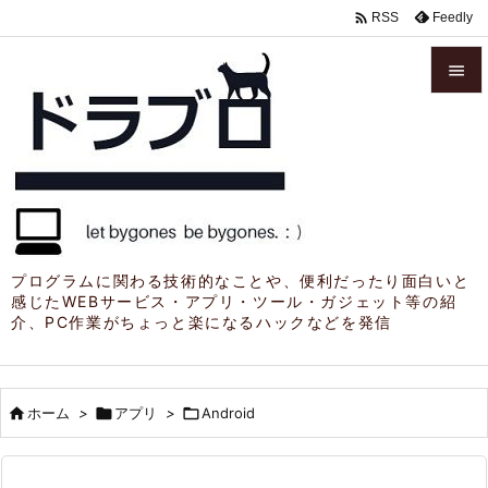

Feedly
RSS


メニュ

サイド

前へ

プログラムに関わる技術的なことや、便利だったり面白いと
感じたWEBサービス・アプリ・ツール・ガジェット等の紹
次へ
介、PC作業がちょっと楽になるハックなどを発信

検索

ホーム
>

アプリ
>

Android