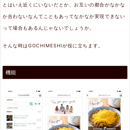
とはいえ近くにいないだとか、お互いの都合がなかな
ご
ち
か合わないなんてこともあってなかなか実現できない
ら
って場合もあるんじゃないでしょうか。
れ
る
そんな時はGOCHIMESHIが役に立ちます。
の
使
機能
い
方
3.
ま
と
め