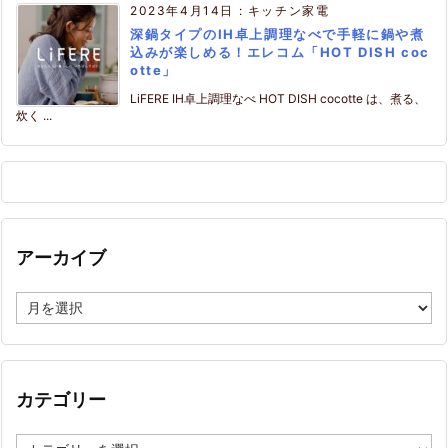
2023年4月14日
:
キッチン家電
深鍋タイプのIH卓上調理なべで手軽に鍋や煮
込みが楽しめる！エレコム「HOT DISH coc
otte」
LiFERE IH卓上調理なべ HOT DISH cocotte は、煮る、
炊く ...
アーカイブ
ア
ー
カ
イ
ブ
カテゴリー
カ