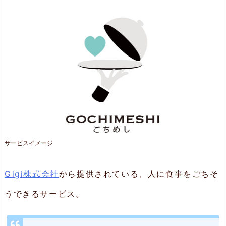
H
I
M
E
S
H
I
（ご
サービスイメージ
ち
Gigi株式会社
から提供されている、人に食事をごちそ
め
し）
うできるサービス。
2.