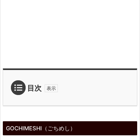
目次
1.
G
GOCHIMESHI（ごちめし）
O
C