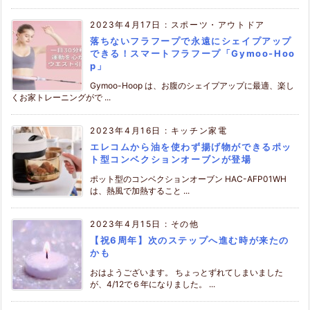
2023年4月17日
:
スポーツ・アウトドア
落ちないフラフープで永遠にシェイプアップ
できる！スマートフラフープ「Gymoo-Hoo
p」
Gymoo-Hoop は、お腹のシェイプアップに最適、楽し
くお家トレーニングがで ...
2023年4月16日
:
キッチン家電
エレコムから油を使わず揚げ物ができるポッ
ト型コンベクションオーブンが登場
ポット型のコンベクションオーブン HAC-AFP01WH
は、熱風で加熱すること ...
2023年4月15日
:
その他
【祝6周年】次のステップへ進む時が来たの
かも
おはようございます。 ちょっとずれてしまいました
が、4/12で６年になりました。 ...