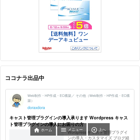
ココナラ出品中



メニュー
上へ
ホーム