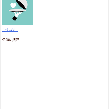
ごちめし
金額:
無料