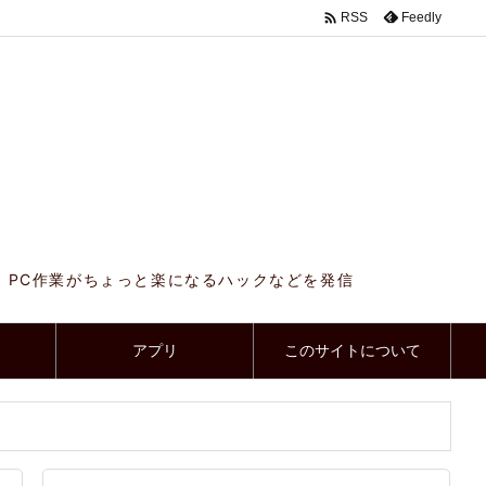

Feedly
RSS
、PC作業がちょっと楽になるハックなどを発信
アプリ
このサイトについて