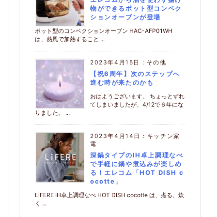
物ができるポット型コンベク
ションオーブンが登場
ポット型のコンベクションオーブン HAC-AFP01WH
は、熱風で加熱すること ...
2023年4月15日
:
その他
【祝6周年】次のステップへ
進む時が来たのかも
おはようございます。 ちょっとずれ
てしまいましたが、4/12で６年にな
りました。 ...
2023年4月14日
:
キッチン家
電
深鍋タイプのIH卓上調理なべ
で手軽に鍋や煮込みが楽しめ
る！エレコム「HOT DISH c
ocotte」
LiFERE IH卓上調理なべ HOT DISH cocotte は、煮る、炊
く ...