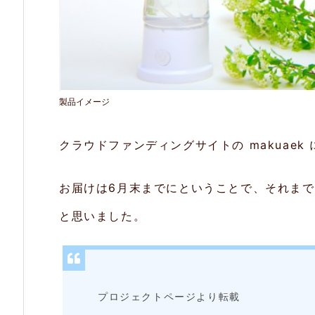
又
は
「水
道
製品イメージ
水
と
クラウドファンディングサイトの makuaek
塩」
だ
お届けは6月末までにということで、それま
け
と思いました。
で
2
種
プロジェクトページより転載
類