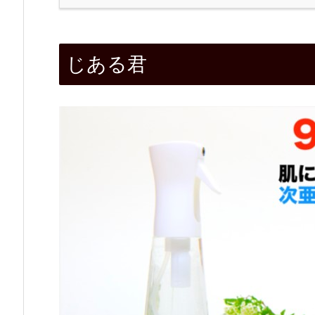
1.
じ
じある君
あ
る
君
2.
特
長
2.
1.
「水
道
水」