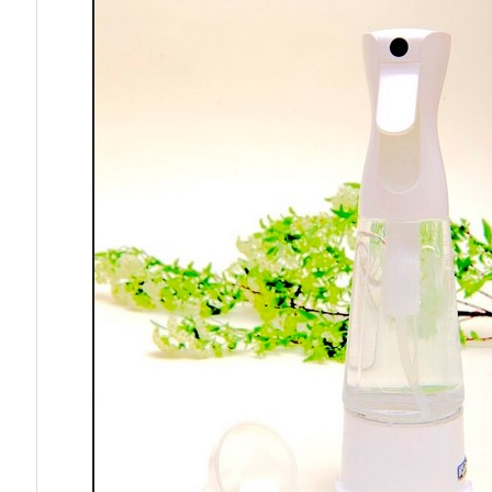
2.
い
つ
で
も
何
処
で
も
５
分
で
生