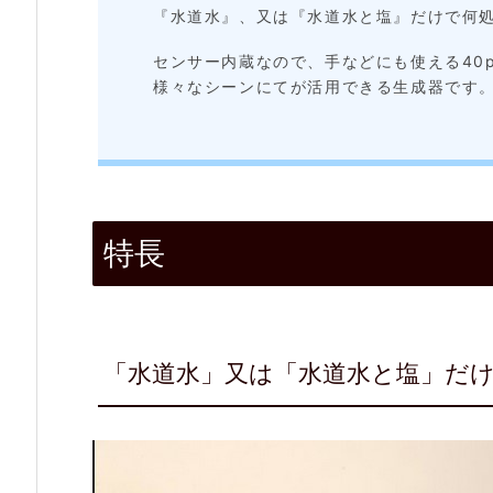
の
『水道水』、又は『水道水と塩』だけで何
次
センサー内蔵なので、手などにも使える40p
亜
様々なシーンにてが活用できる生成器です
塩
素
酸
水
特長
の
生
成
「水道水」又は「水道水と塩」だけ
が
可
能
2.