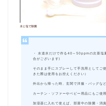
成
可
能！
水と塩で除菌
2.
3.
手
洗
・ 水道水だけで作る40～50ppmの次亜
合がございます)
い・
そのまま手にスプレーして手洗用としてご
除
きた際は使用をお控えください）
菌
外出から帰った時、玄関で洋服・バッグな
だ
け
カーテン・ソファーやベビー用品にもご使
で
加湿器に入れて使えば、部屋中の除菌・消