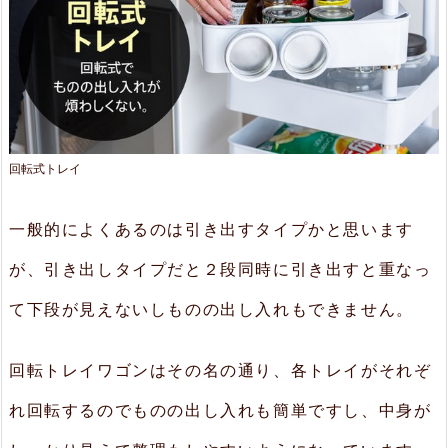
と
も
う
ち
ょ
回転式トレイ
っ
と」
一般的によくあるのは引き出すタイプかと思います
が
が、引き出しタイプだと２段同時に引き出すと重なっ
ほ
し
て下段が見えないしものの出し入れもできません。
か
っ
回転トレイワゴンはその名の通り、各トレイがそれぞ
た
れ回転するのでものの出し入れも簡単ですし、中身が
ワ