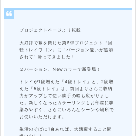
く
る
っ
プロジェクトページより転載
と
大好評で幕を閉じた第6弾プロジェクト『回
回
転トレイワゴン』に "バージョン違いが追加
し
されて" 帰ってきました！
て
２バージョン、Newカラーで新登場！
N
トレイが1段増えた『4段トレイ』と、2段増
O
えた『5段トレイ』は、前回よりさらに収納
ス
力がアップして使い勝手の幅も広がりまし
た。新しくなったカラーリングもお部屋に馴
ト
染みやすく、さらにいろんなシーンや場所で
レ
お使いいただけます。
ス
生活のそばに1台あれば、大活躍すること間
な
違いなし！