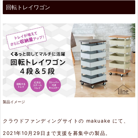
回転トレイワゴン
転
ト
レ
イ
ワ
ゴ
ン
2.
特
製品イメージ
長
2.
クラウドファンディングサイトの makuake にて、
1.
2021年10月29日まで支援を募集中の製品。