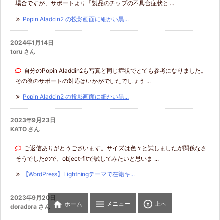
場合ですが、サポートより「製品のチップの不具合症状と ...
Popin Aladdin2 の投影画面に細かい黒...
2024年1月14日
toru さん
自分のPopin Aladdin2も写真ど同じ症状でとても参考になりました。
その後のサポートの対応はいかがでしたでしょう ...
Popin Aladdin2 の投影画面に細かい黒...
2023年9月23日
KATO さん
ご返信ありがとうございます。サイズは色々と試しましたが関係なさ
そうでしたので、object-fitで試してみたいと思いま ...
【WordPress】Lightningテーマで在籍キ...
2023年9月20日



メニュー
上へ
ホーム
doradora さん