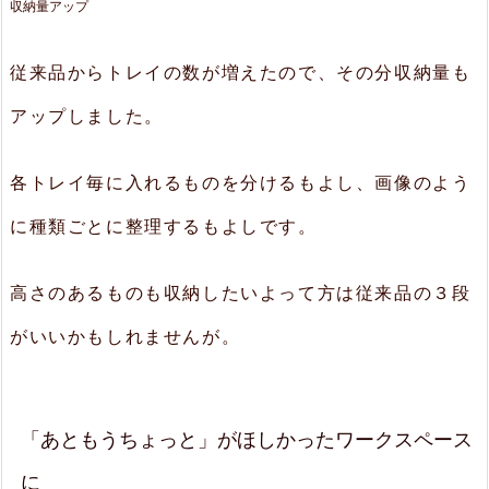
収納量アップ
製
の
従来品からトレイの数が増えたので、その分収納量も
ト
アップしました。
レ
イ
各トレイ毎に入れるものを分けるもよし、画像のよう
3.
に種類ごとに整理するもよしです。
ま
と
高さのあるものも収納したいよって方は従来品の３段
め
がいいかもしれませんが。
「あともうちょっと」がほしかったワークスペース
に