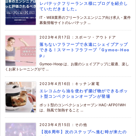
レバテックフリーランス様にブログを紹介し
ていただきました。
IT・WEB業界のフリーランスエンジニア向け求人・案件
募集情報サイトのレバテック ...
2023年4月17日
:
スポーツ・アウトドア
落ちないフラフープで永遠にシェイプアップ
できる！スマートフラフープ「Gymoo-Hoo
p」
Gymoo-Hoop は、お腹のシェイプアップに最適、楽し
くお家トレーニングがで ...
2023年4月16日
:
キッチン家電
エレコムから油を使わず揚げ物ができるポッ
ト型コンベクションオーブンが登場
ポット型のコンベクションオーブン HAC-AFP01WH
は、熱風で加熱すること ...
2023年4月15日
:
その他
【祝6周年】次のステップへ進む時が来たの