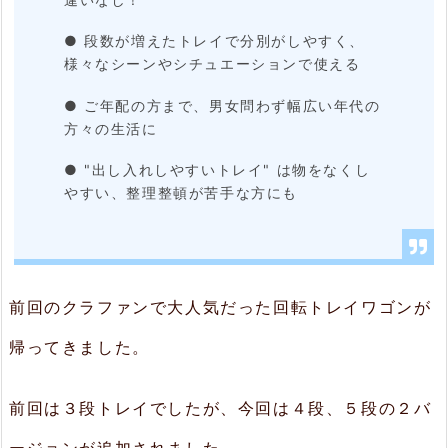
も
● 段数が増えたトレイで分別がしやすく、
の
様々なシーンやシチュエーションで使える
の
● ご年配の方まで、男女問わず幅広い年代の
出
方々の生活に
し
● "出し入れしやすいトレイ" は物をなくし
入
やすい、整理整頓が苦手な方にも
れ
2.
2.
前回のクラファンで大人気だった回転トレイワゴンが
仕
帰ってきました。
分
け
前回は３段トレイでしたが、今回は４段、５段の２バ
も
ージョンが追加されました。