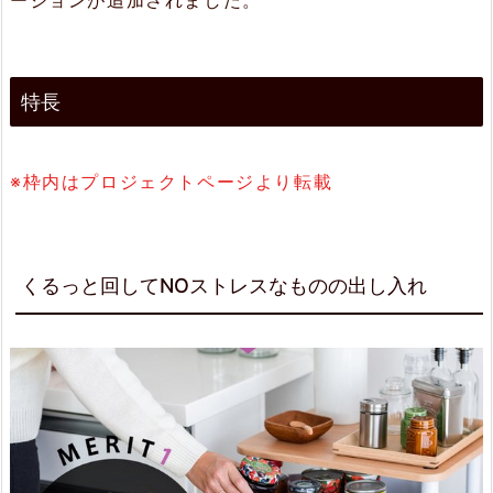
し
や
す
特長
く、
収
※枠内はプロジェクトページより転載
納
量
も
くるっと回してNOストレスなものの出し入れ
抜
群
2.
3.
「あ