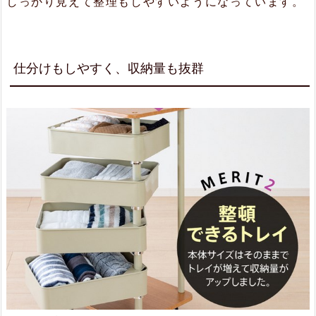
しっかり見えて整理もしやすいようになっています。
ー
ク
ス
仕分けもしやすく、収納量も抜群
ペ
ー
ス
に
2.
4.
メ
ッ
シ
ュ