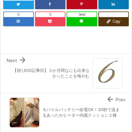
0
0
Send
-
B!
Copy

Next
【祝1,600記事目】３か月間なにも出来な
かったことを悔やむ

Prev
モバイルバッテリー給電OK！30秒で温ま
るあったかヒーター内蔵クッション２種