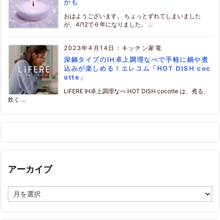
かも
おはようございます。 ちょっとずれてしまいました
が、4/12で６年になりました。 ...
2023年4月14日
:
キッチン家電
深鍋タイプのIH卓上調理なべで手軽に鍋や煮
込みが楽しめる！エレコム「HOT DISH coc
otte」
LiFERE IH卓上調理なべ HOT DISH cocotte は、煮る、
炊く ...
アーカイブ
ア
ー
カ
イ