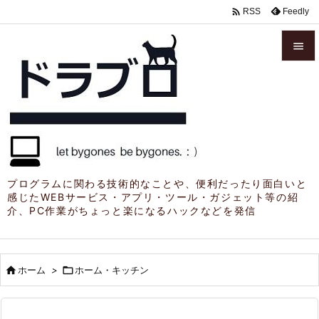

Feedly
RSS


メニュ

サイド

前へ

プログラムに関わる技術的なことや、便利だったり面白いと
感じたWEBサービス・アプリ・ツール・ガジェット等の紹
次へ
介、PC作業がちょっと楽になるハックなどを発信

検索

ホーム
>

ホーム・キッチン