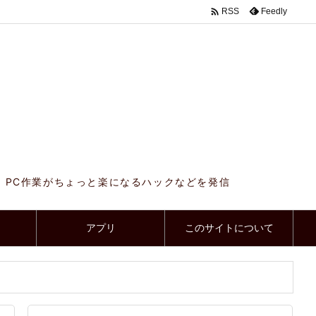

Feedly
RSS
、PC作業がちょっと楽になるハックなどを発信
アプリ
このサイトについて