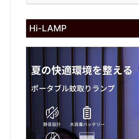
1.
H
Hi-LAMP
i
-
L
A
M
P
2.
特
長
2.