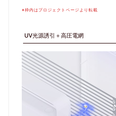
部
※枠内はプロジェクトページより転載
ま
で
拘
UV光源誘引＋高圧電網
っ
た
設
計
2.
4.
薬
剤
不