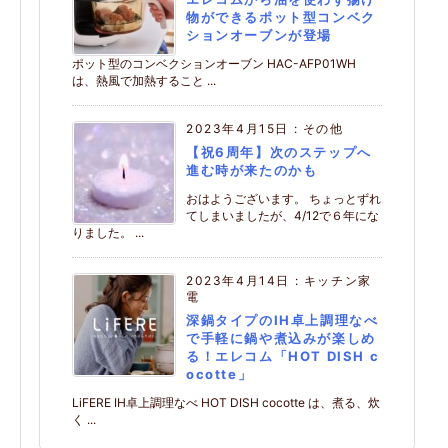
物ができるポット型コンベク
ションオーブンが登場
ポット型のコンベクションオーブン HAC-AFP01WH
は、熱風で加熱すること ...
2023年4月15日
:
その他
【祝6周年】次のステップへ
進む時が来たのかも
おはようございます。 ちょっとずれ
てしまいましたが、4/12で６年にな
りました。 ...
2023年4月14日
:
キッチン家
電
深鍋タイプのIH卓上調理なべ
で手軽に鍋や煮込みが楽しめ
る！エレコム「HOT DISH c
ocotte」
LiFERE IH卓上調理なべ HOT DISH cocotte は、煮る、炊
く ...