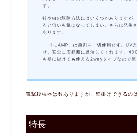
す。
置
蚊や虫の駆除方法にはいくつかありますが
く・
ると匂いも気になってしまい、さらに発生
壁
あります。
掛
「Hi-LAMP」は薬剤を一切使用せず、U
け
せ、安全に広範囲に退治してくれます。40
の
も壁に掛けても使える2wayタイプなので
2
W
A
電撃殺虫器は数ありますが、壁掛けできるの
Y
2.
特長
3.
細