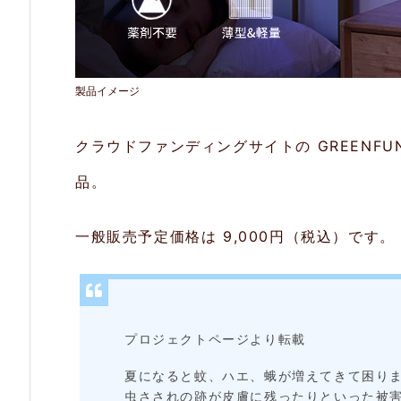
1.
U
V
光
製品イメージ
源
クラウドファンディングサイトの GREENFUN
誘
引
品。
＋
一般販売予定価格は 9,000円（税込）です。
高
圧
電
網
プロジェクトページより転載
2.
夏になると蚊、ハエ、蛾が増えてきて困り
2.
虫さされの跡が皮膚に残ったりといった被