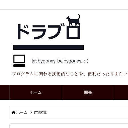
プログラムに関わる技術的なことや、便利だったり面白い
ホーム
開発

ホーム
>

家電