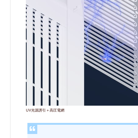
使
用
で
安
心
2.
5.
1
9
時
間
UV光源誘引＋高圧電網
使
用
可