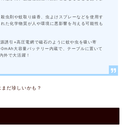
、殺虫剤や蚊取り線香、虫よけスプレーなどを使用す
された化学物質が人や環境に悪影響を与える可能性も
V光源誘引+高圧電網で磁石のように蚊や虫を吸い寄
00mAh大容量バッテリー内蔵で、テーブルに置いて
屋内外で大活躍！
はまだ珍しいかも？