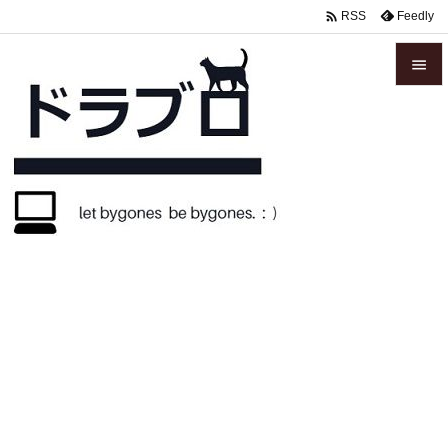

Feedly
RSS


メニュ

サイド

前へ

次へ

検索