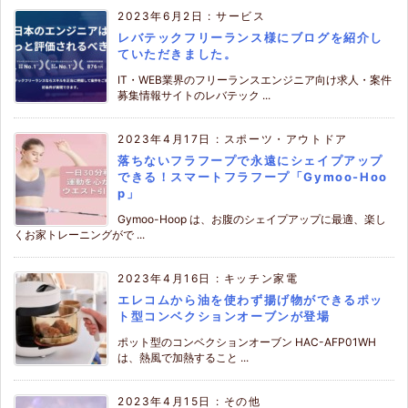
2023年6月2日
:
サービス
レバテックフリーランス様にブログを紹介し
ていただきました。
IT・WEB業界のフリーランスエンジニア向け求人・案件
募集情報サイトのレバテック ...
2023年4月17日
:
スポーツ・アウトドア
落ちないフラフープで永遠にシェイプアップ
できる！スマートフラフープ「Gymoo-Hoo
p」
Gymoo-Hoop は、お腹のシェイプアップに最適、楽し
くお家トレーニングがで ...
2023年4月16日
:
キッチン家電
エレコムから油を使わず揚げ物ができるポッ
ト型コンベクションオーブンが登場
ポット型のコンベクションオーブン HAC-AFP01WH
は、熱風で加熱すること ...
2023年4月15日
:
その他