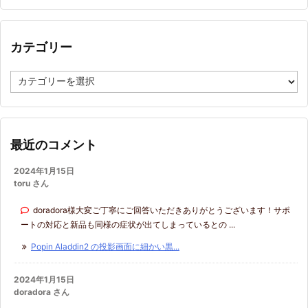
カ
イ
ブ
カテゴリー
カ
テ
ゴ
リ
ー
最近のコメント
2024年1月15日
toru さん
doradora様大変ご丁寧にご回答いただきありがとうございます！サポ
ートの対応と新品も同様の症状が出てしまっているとの ...
Popin Aladdin2 の投影画面に細かい黒...
2024年1月15日
doradora さん