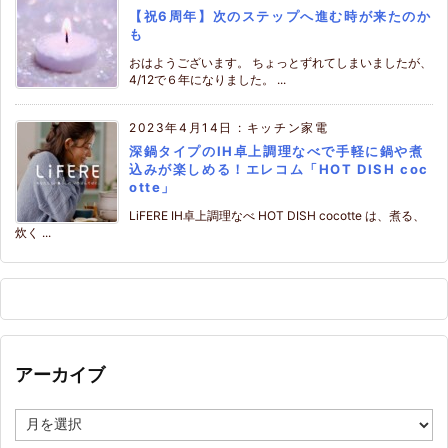
【祝6周年】次のステップへ進む時が来たのか
も
おはようございます。 ちょっとずれてしまいましたが、
4/12で６年になりました。 ...
2023年4月14日
:
キッチン家電
深鍋タイプのIH卓上調理なべで手軽に鍋や煮
込みが楽しめる！エレコム「HOT DISH coc
otte」
LiFERE IH卓上調理なべ HOT DISH cocotte は、煮る、
炊く ...
アーカイブ
ア
ー