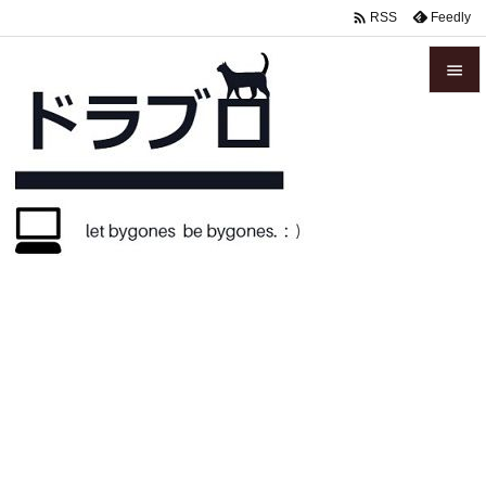

Feedly
RSS


メニュ

サイド

前へ

次へ

検索