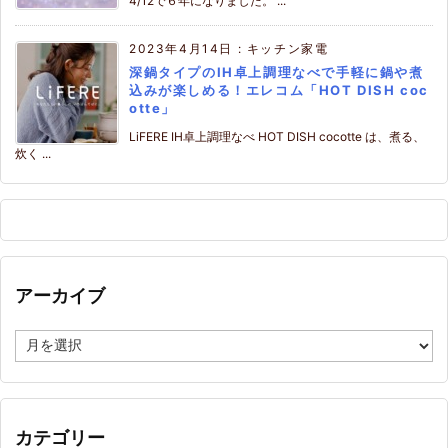
4/12で６年になりました。 ...
2023年4月14日
:
キッチン家電
深鍋タイプのIH卓上調理なべで手軽に鍋や煮
込みが楽しめる！エレコム「HOT DISH coc
otte」
LiFERE IH卓上調理なべ HOT DISH cocotte は、煮る、
炊く ...
アーカイブ
ア
ー
カ
イ
ブ
カテゴリー