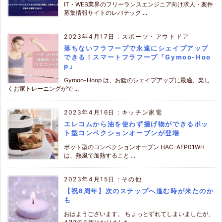
IT・WEB業界のフリーランスエンジニア向け求人・案件
募集情報サイトのレバテック ...
2023年4月17日
:
スポーツ・アウトドア
落ちないフラフープで永遠にシェイプアップ
できる！スマートフラフープ「Gymoo-Hoo
p」
Gymoo-Hoop は、お腹のシェイプアップに最適、楽し
くお家トレーニングがで ...
2023年4月16日
:
キッチン家電
エレコムから油を使わず揚げ物ができるポッ
ト型コンベクションオーブンが登場
ポット型のコンベクションオーブン HAC-AFP01WH
は、熱風で加熱すること ...
2023年4月15日
:
その他
【祝6周年】次のステップへ進む時が来たのか
も
おはようございます。 ちょっとずれてしまいましたが、