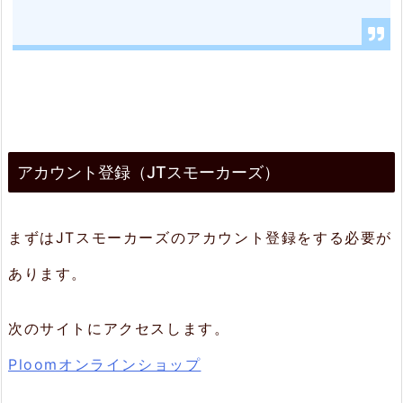
T
ス
モ
ー
カ
アカウント登録（JTスモーカーズ）
ー
ズ）
まずはJTスモーカーズのアカウント登録をする必要が
2.
あります。
1.
仮
次のサイトにアクセスします。
登
Ploomオンラインショップ
録