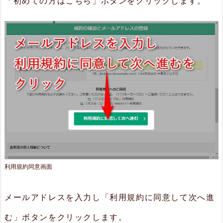
「初めての方はこちら」ボタンをクリックします。
m
会
員
登
録
5.
だ
が
し
利用規約同意画面
か
し
メールアドレスを入力し「利用規約に同意して次へ進
6.
む」ボタンをクリックします。