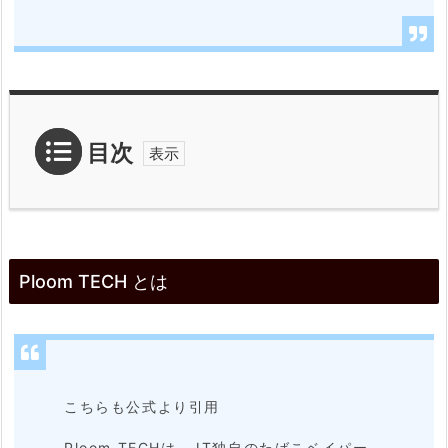
目次
1.
P
Ploom TECH とは
l
o
o
m
こちらも公式より引用
T
Ploom TECHは、JT独自のたばこベイパー