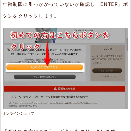
年齢制限に引っかかっていないか確認し「ENTER」ボ
ス
タンをクリックします。
モ
ー
カ
ー
ズ
I
D
＋
P
l
オンラインショップ
o
o