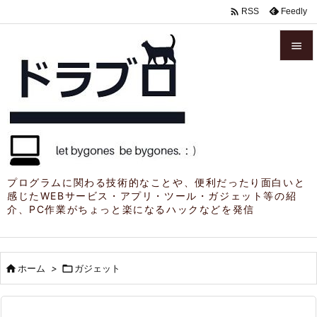

Feedly
RSS


メニュ

サイド

前へ

プログラムに関わる技術的なことや、便利だったり面白いと
感じたWEBサービス・アプリ・ツール・ガジェット等の紹
次へ
介、PC作業がちょっと楽になるハックなどを発信

検索

ホーム
>

ガジェット