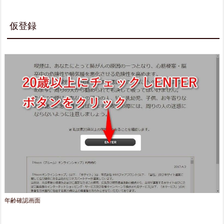
2.
2.
仮登録
本
登
録
3.
ロ
グ
イ
ン
4.
年齢確認画面
J
T