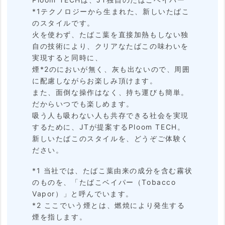
E
*1テクノロジーから生まれた、新しいたばこ
C
のスタイルです。
火を使わず、たばこ葉を直接加熱もしない独
H と
自の技術により、クリアなたばこの味わいを
は
実現すると同時に、
煙*2のにおいが無く、灰も出ないので、周囲
2.
に配慮しながらお楽しみ頂けます。
また、面倒な操作はなく、持ち運びも簡単。
ア
だからいつでも楽しめます。
カ
吸う人も吸わない人も共存できる社会を実現
するために、JTが提案するPloom TECH。
ウ
新しいたばこのスタイルを、どうぞご体験く
ン
ださい。
ト
*1 当社では、たばこ葉由来の成分を含む霧状
のものを、「たばこベイパー（Tobacco
登
Vapor）」と呼んでいます。
録
*2 ここでいう煙とは、燃焼により発生する
煙を指します。
（J