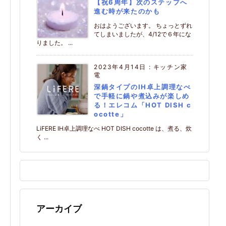
【祝6周年】次のステップへ
進む時が来たのかも
おはようございます。 ちょっとずれ
てしまいましたが、4/12で６年にな
りました。 ...
2023年4月14日
:
キッチン家
電
深鍋タイプのIH卓上調理なべ
で手軽に鍋や煮込みが楽しめ
る！エレコム「HOT DISH c
ocotte」
LiFERE IH卓上調理なべ HOT DISH cocotte は、煮る、炊
く ...
アーカイブ