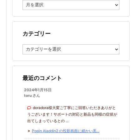
ア
ー
カ
イ
ブ
カテゴリー
カ
テ
ゴ
リ
ー
最近のコメント
2024年1月15日
toru さん
doradora様大変ご丁寧にご回答いただきありがと
うございます！サポートの対応と新品も同様の症状が
出てしまっているとの ...
Popin Aladdin2 の投影画面に細かい黒...