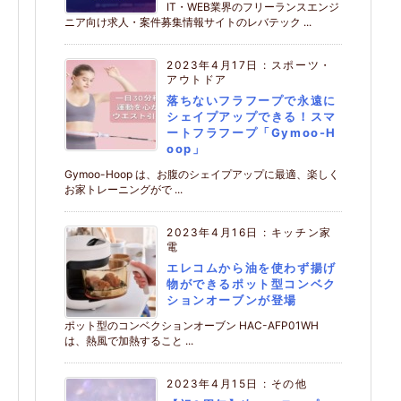
IT・WEB業界のフリーランスエンジ
ニア向け求人・案件募集情報サイトのレバテック ...
2023年4月17日
:
スポーツ・
アウトドア
落ちないフラフープで永遠に
シェイプアップできる！スマ
ートフラフープ「Gymoo-H
oop」
Gymoo-Hoop は、お腹のシェイプアップに最適、楽しく
お家トレーニングがで ...
2023年4月16日
:
キッチン家
電
エレコムから油を使わず揚げ
物ができるポット型コンベク
ションオーブンが登場
ポット型のコンベクションオーブン HAC-AFP01WH
は、熱風で加熱すること ...
2023年4月15日
:
その他