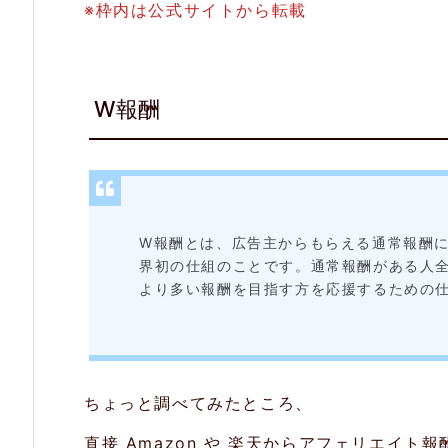
※枠内は公式サイトから転載
2.
2.
W報酬
か
ん
た
ん
ツ
W報酬とは、広告主からもらえる通常報酬
界初の仕組のことです。通常報酬がある人全
ー
より多い報酬を目指す方を応援するための
ル
2.
3.
ちょっと調べてみたところ、
教
直接 Amazon や 楽天からアフェリエイ
育