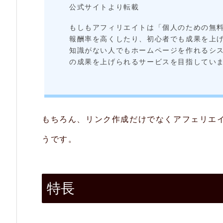
ェ
公式サイトより転載
リ
もしもアフィリエイトは「個人のための無
報酬率を高くしたり、初心者でも成果を上
エ
知識がない人でもホームページを作れるシ
イ
の成果を上げられるサービスを目指してい
ト
2.
特
もちろん、リンク作成だけでなくアフェリエ
長
うです。
2.
1.
特長
W
報
酬