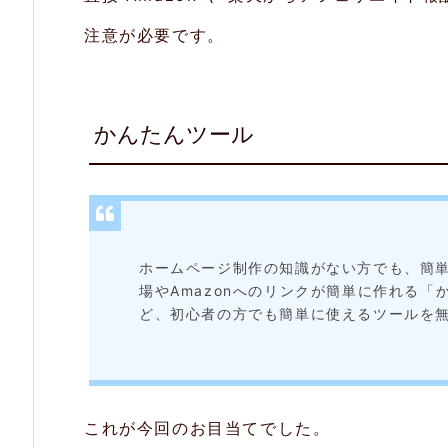
サ
注意が必要です。
ー
ビ
かんたんツール
ス
3.
登
録
ホームページ制作の知識がない方でも、簡
4.
場やAmazonへのリンクが簡単に作れる
ど、初心者の方でも簡単に使えるツールを
ま
と
め
これが今回のお目当てでした。