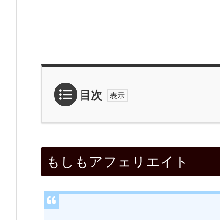
目次
1.
も
もしもアフェリエイト
し
も
ア
フ