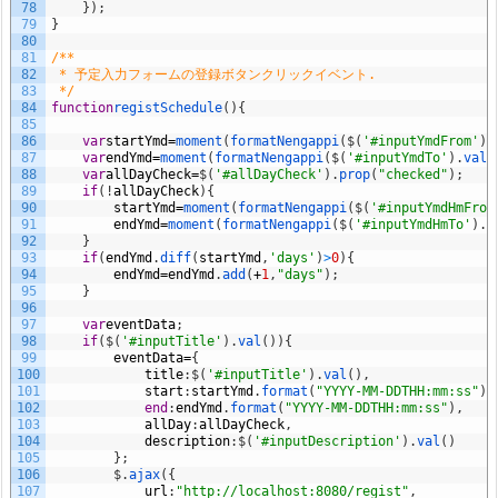
78
}
)
;
79
}
80
81
/**
82
 * 予定入力フォームの登録ボタンクリックイベント.
83
 */
84
function
registSchedule
(
)
{
85
86
var
startYmd
=
moment
(
formatNengappi
(
$
(
'#inputYmdFrom'
)
.
87
var
endYmd
=
moment
(
formatNengappi
(
$
(
'#inputYmdTo'
)
.
val
(
88
var
allDayCheck
=
$
(
'#allDayCheck'
)
.
prop
(
"checked"
)
;
89
if
(
!
allDayCheck
)
{
90
startYmd
=
moment
(
formatNengappi
(
$
(
'#inputYmdHmFrom
91
endYmd
=
moment
(
formatNengappi
(
$
(
'#inputYmdHmTo'
)
.
v
92
}
93
if
(
endYmd
.
diff
(
startYmd
,
'days'
)
>
0
)
{
94
endYmd
=
endYmd
.
add
(
+
1
,
"days"
)
;
95
}
96
97
var
eventData
;
98
if
(
$
(
'#inputTitle'
)
.
val
(
)
)
{
99
eventData
=
{
100
title
:
$
(
'#inputTitle'
)
.
val
(
)
,
101
start
:
startYmd
.
format
(
"YYYY-MM-DDTHH:mm:ss"
)
,
102
end
:
endYmd
.
format
(
"YYYY-MM-DDTHH:mm:ss"
)
,
103
allDay
:
allDayCheck
,
104
description
:
$
(
'#inputDescription'
)
.
val
(
)
105
}
;
106
$
.
ajax
(
{
107
url
:
"http://localhost:8080/regist"
,