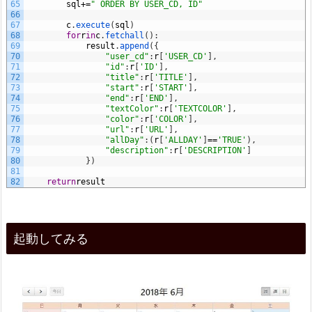
65
sql
+=
" ORDER BY USER_CD, ID"
66
67
c
.
execute
(
sql
)
68
for
r
in
c
.
fetchall
(
)
:
69
result
.
append
(
{
70
"user_cd"
:
r
[
'USER_CD'
]
,
71
"id"
:
r
[
'ID'
]
,
72
"title"
:
r
[
'TITLE'
]
,
73
"start"
:
r
[
'START'
]
,
74
"end"
:
r
[
'END'
]
,
75
"textColor"
:
r
[
'TEXTCOLOR'
]
,
76
"color"
:
r
[
'COLOR'
]
,
77
"url"
:
r
[
'URL'
]
,
78
"allDay"
:
(
r
[
'ALLDAY'
]
==
'TRUE'
)
,
79
"description"
:
r
[
'DESCRIPTION'
]
80
}
)
81
82
return
result
起動してみる