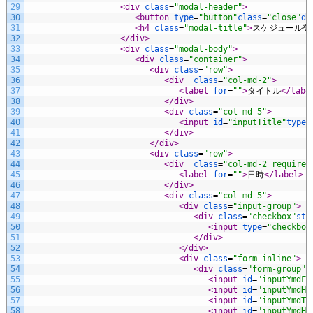
29
<div 
class
=
"modal-header"
>
30
<button 
type
=
"button"
class
=
"close"
da
a
31
<h4 
class
=
"modal-title"
>
スケジュール登
32
</div>
v
33
<div 
class
=
"modal-body"
>
34
<div 
class
=
"container"
>
a
35
<div 
class
=
"row"
>
36
<div  
class
=
"col-md-2"
>
S
37
<label 
for
=
""
>
タイトル
</labe
38
</div>
c
39
<div 
class
=
"col-md-5"
>
40
<input 
id
=
"inputTitle"
type
=
41
</div>
r
42
</div>
43
<div 
class
=
"row"
>
i
44
<div  
class
=
"col-md-2 required
45
<label 
for
=
""
>
日時
</label>
p
46
</div>
47
<div 
class
=
"col-md-5"
>
t）
48
<div 
class
=
"input-group"
>
49
<div 
class
=
"checkbox"
sty
50
<input 
type
=
"checkbox
3.
51
</div>
52
</div>
2.
53
<div 
class
=
"form-inline"
>
54
<div 
class
=
"form-group"
s
サ
55
<input 
id
=
"inputYmdFr
56
<input 
id
=
"inputYmdHm
57
<input 
id
=
"inputYmdTo
ー
58
<input 
id
=
"inputYmdHm