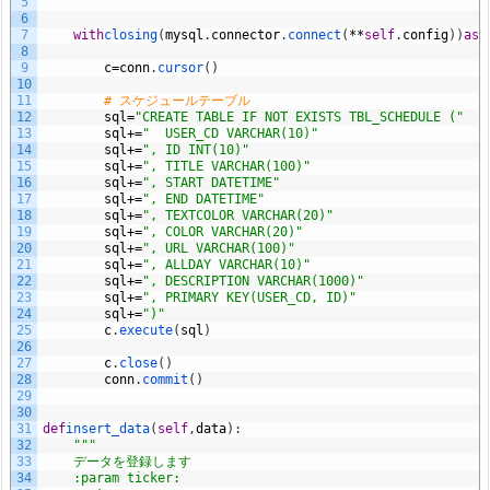
5
    """
6
7
with
closing
(
mysql
.
connector
.
connect
(
**
self
.
config
)
)
as
c
8
9
c
=
conn
.
cursor
(
)
10
11
# スケジュールテーブル
12
sql
=
"CREATE TABLE IF NOT EXISTS TBL_SCHEDULE ("
13
sql
+=
"  USER_CD VARCHAR(10)"
14
sql
+=
", ID INT(10)"
15
sql
+=
", TITLE VARCHAR(100)"
16
sql
+=
", START DATETIME"
17
sql
+=
", END DATETIME"
18
sql
+=
", TEXTCOLOR VARCHAR(20)"
19
sql
+=
", COLOR VARCHAR(20)"
20
sql
+=
", URL VARCHAR(100)"
21
sql
+=
", ALLDAY VARCHAR(10)"
22
sql
+=
", DESCRIPTION VARCHAR(1000)"
23
sql
+=
", PRIMARY KEY(USER_CD, ID)"
24
sql
+=
")"
25
c
.
execute
(
sql
)
26
27
c
.
close
(
)
28
conn
.
commit
(
)
29
30
31
def
insert_data
(
self
,
data
)
:
32
"""
33
    データを登録します
34
    :param ticker: