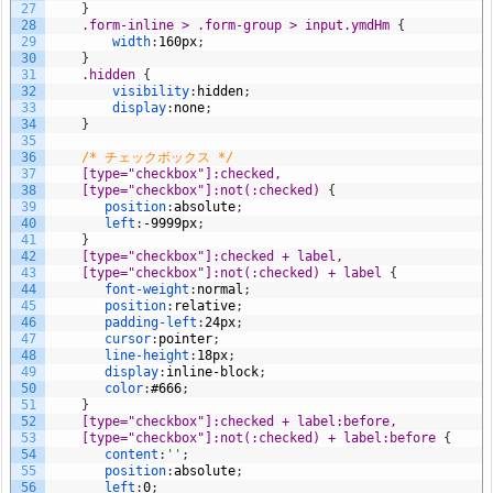
27
}
28
.form-inline > .form-group > input.ymdHm 
{
29
width
:
160px
;
30
}
31
.hidden 
{
32
visibility
:
hidden
;
33
display
:
none
;
34
}
35
36
/* チェックボックス */
37
[type="checkbox"]:checked,
38
    [type="checkbox"]:not(:checked) 
{
39
position
:
absolute
;
40
left
:
-9999px
;
41
}
42
[type="checkbox"]:checked + label,
43
    [type="checkbox"]:not(:checked) + label 
{
44
font-weight
:
normal
;
45
position
:
relative
;
46
padding-left
:
24px
;
47
cursor
:
pointer
;
48
line-height
:
18px
;
49
display
:
inline-block
;
50
color
:
#666
;
51
}
52
[type="checkbox"]:checked + label:before,
53
    [type="checkbox"]:not(:checked) + label:before 
{
54
content
:
''
;
55
position
:
absolute
;
56
left
:
0
;