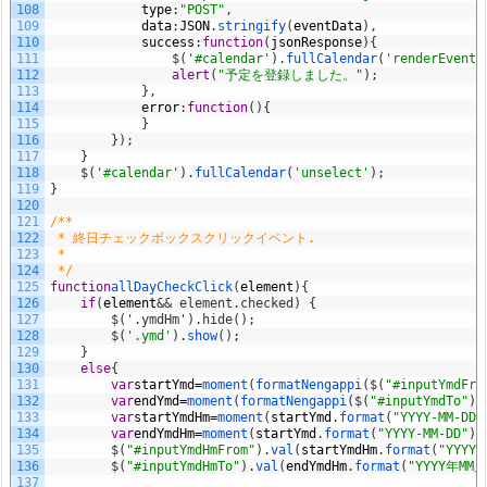
108
type
:
"POST"
,
109
data
:
JSON
.
stringify
(
eventData
)
,
110
success
:
function
(
jsonResponse
)
{
111
$
(
'#calendar'
)
.
fullCalendar
(
'renderEvent'
112
alert
(
"予定を登録しました。"
)
;
113
}
,
114
error
:
function
(
)
{
115
}
116
}
)
;
117
}
118
$
(
'#calendar'
)
.
fullCalendar
(
'unselect'
)
;
119
}
120
121
/**
122
 * 終日チェックボックスクリックイベント.
123
 *
124
 */
125
function
allDayCheckClick
(
element
)
{
126
if
(
element
&& element.checked) {
127
        $('.ymdHm').hide();
128
$
(
'.ymd'
)
.
show
(
)
;
129
}
130
else
{
131
var
startYmd
=
moment
(
formatNengappi
(
$
(
"#inputYmdFro
132
var
endYmd
=
moment
(
formatNengappi
(
$
(
"#inputYmdTo"
)
.
133
var
startYmdHm
=
moment
(
startYmd
.
format
(
"YYYY-MM-DD"
134
var
endYmdHm
=
moment
(
startYmd
.
format
(
"YYYY-MM-DD"
)
+
135
$
(
"#inputYmdHmFrom"
)
.
val
(
startYmdHm
.
format
(
"YYYY
136
$
(
"#inputYmdHmTo"
)
.
val
(
endYmdHm
.
format
(
"YYYY年MM
137