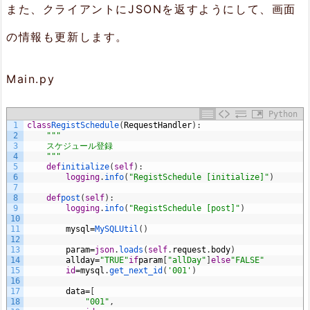
また、クライアントにJSONを返すようにして、画面
の情報も更新します。
Main.py
Python
1
class
RegistSchedule
(
RequestHandler
)
:
2
"""
3
    スケジュール登録
4
    """
5
def
initialize
(
self
)
:
6
logging
.
info
(
"RegistSchedule [initialize]"
)
7
8
def
post
(
self
)
:
9
logging
.
info
(
"RegistSchedule [post]"
)
10
11
mysql
=
MySQLUtil
(
)
12
13
param
=
json
.
loads
(
self
.
request
.
body
)
14
allday
=
"TRUE"
if
param
[
"allDay"
]
else
"FALSE"
15
id
=
mysql
.
get_next_id
(
'001'
)
16
17
data
=
[
18
"001"
,