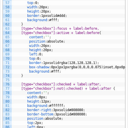
57
top
:
0
;
58
width
:
20px
;
59
height
:
20px
;
60
border
:
1px
solid
#ddd
;
61
background
:
#fff
;
62
}
63
[type="checkbox"]:focus + label:before,
64
    [type="checkbox"]:active + label:before
{
65
content
:
''
;
66
position
:
absolute
;
67
width
:
20px
;
68
height
:
20px
;
69
left
:
0
;
70
top
:
0
;
71
border
:
1px
solid
rgba
(
128,
128,
128,
1
)
;
72
box-shadow
:
0px
1px
1px
rgba
(
0,
0,
0,
0.075
)
inset,
0px
0px
73
background
:
#fff
;
74
}
75
76
[type="checkbox"]:checked + label:after,
77
    [type="checkbox"]:not(:checked) + label:after 
{
78
content
:
''
;
79
width
:
8px
;
80
height
:
12px
;
81
background
:
#ffffff
;
82
border-right
:
3px
solid
#808080
;
83
border-bottom
:
3px
solid
#808080
;
84
position
:
absolute
;
85
top
:
2px
;
86
left
:
6px
;