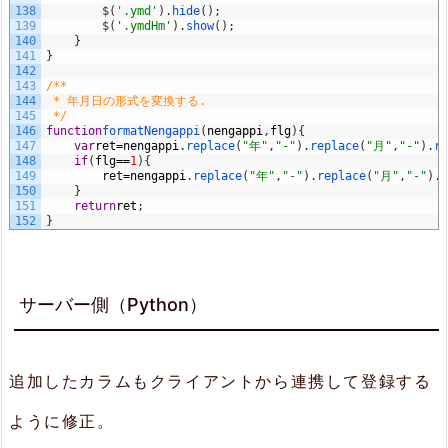
138
$
(
'.ymd'
)
.
hide
(
)
;
139
$
(
'.ymdHm'
)
.
show
(
)
;
140
}
141
}
142
143
/**
144
 * 年月日の形式を変換する.
145
 */
146
function
formatNengappi
(
nengappi
,
flg
)
{
147
var
ret
=
nengappi
.
replace
(
"年"
,
"-"
)
.
replace
(
"月"
,
"-"
)
.
re
148
if
(
flg
==
1
)
{
149
ret
=
nengappi
.
replace
(
"年"
,
"-"
)
.
replace
(
"月"
,
"-"
)
.
r
150
}
151
return
ret
;
152
}
サーバー側（Python）
追加したカラムもクライアントから連携して登録する
ように修正。