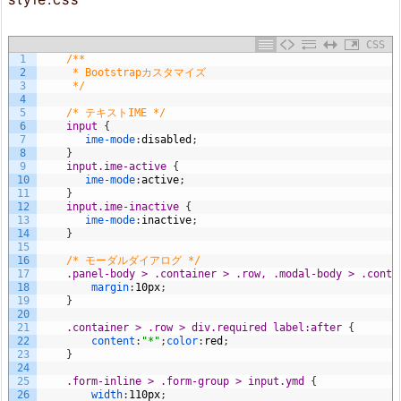
て
CSS
み
1
/**
2
     * Bootstrapカスタマイズ
る
3
     */
4
5
/* テキストIME */
5.
6
input 
{
7
ime-mode
:
disabled
;
ま
8
}
9
input.ime-active 
{
10
ime-mode
:
active
;
と
11
}
12
input.ime-inactive 
{
め
13
ime-mode
:
inactive
;
14
}
15
16
/* モーダルダイアログ */
17
.panel-body > .container > .row, .modal-body > .conta
18
margin
:
10px
;
19
}
20
21
.container > .row > div.required label:after 
{
22
content
:
"*"
;
color
:
red
;
23
}
24
25
.form-inline > .form-group > input.ymd 
{
26
width
:
110px
;