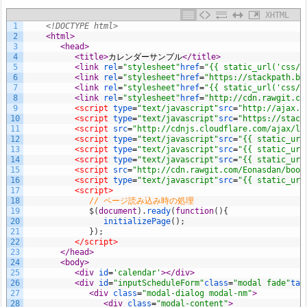
1.
XHTML
1
<!DOCTYPE html>
ク
2
<html>
3
<head>
ラ
4
<title>
カレンダーサンプル
</title>
5
<link 
rel
=
"stylesheet"
href
=
"{{ static_url('css/f
イ
6
<link 
rel
=
"stylesheet"
href
=
"https://stackpath.bo
7
<link 
rel
=
"stylesheet"
href
=
"{{ static_url('css/s
8
<link 
rel
=
"stylesheet"
href
=
"http://cdn.rawgit.co
ア
9
<script 
type
=
"text/javascript"
src
=
"http://ajax.g
10
<script 
type
=
"text/javascript"
src
=
"https://stack
ン
11
<script 
src
=
"http://cdnjs.cloudflare.com/ajax/li
12
<script 
type
=
"text/javascript"
src
=
"{{ static_url
ト
13
<script 
type
=
"text/javascript"
src
=
"{{ static_url
14
<script 
type
=
"text/javascript"
src
=
"{{ static_url
側
15
<script 
src
=
"http://cdn.rawgit.com/Eonasdan/boot
16
<script 
type
=
"text/javascript"
src
=
"{{ static_url
プ
17
<script>
18
// ページ読み込み時の処理
19
$
(
document
)
.
ready
(
function
(
)
{
ロ
20
initializePage
(
)
;
21
}
)
;
グ
22
</script>
23
</head>
ラ
24
<body>
25
<div 
id
=
'calendar'
>
</div>
ム
26
<div 
id
=
"inputScheduleForm"
class
=
"modal fade"
tab
27
<div 
class
=
"modal-dialog modal-nm"
>
（J
28
<div 
class
=
"modal-content"
>