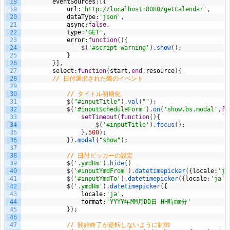
18
eventSources
:
[
{
19
url
:
'http://localhost:8080/getCalendar'
,
20
dataType
:
'json'
,
21
async
:
false
,
22
type
:
'GET'
,
23
error
:
function
(
)
{
24
$
(
'#script-warning'
)
.
show
(
)
;
25
}
26
}
]
,
27
select
:
function
(
start
,
end
,
resource
)
{
28
// 日付選択された際のイベント
29
30
// タイトル初期化
31
$
(
"#inputTitle"
)
.
val
(
""
)
;
32
$
(
'#inputScheduleForm'
)
.
on
(
'show.bs.modal'
,
fu
33
setTimeout
(
function
(
)
{
34
$
(
'#inputTitle'
)
.
focus
(
)
;
35
}
,
500
)
;
36
}
)
.
modal
(
"show"
)
;
37
38
// 日付ピッカーの設定
39
$
(
'.ymdHm'
)
.
hide
(
)
40
$
(
'#inputYmdFrom'
)
.
datetimepicker
(
{
locale
:
'ja
41
$
(
'#inputYmdTo'
)
.
datetimepicker
(
{
locale
:
'ja'
,
42
$
(
'.ymdHm'
)
.
datetimepicker
(
{
43
locale
:
'ja'
,
44
format
:
'YYYY年MM月DD日 HH時mm分'
45
}
)
;
46
47
// 開始終了が逆転しないように制御