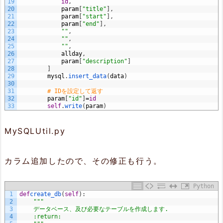
19
id
,
20
param
[
"title"
]
,
21
param
[
"start"
]
,
22
param
[
"end"
]
,
23
""
,
24
""
,
25
""
,
26
allday
,
27
param
[
"description"
]
28
]
29
mysql
.
insert_data
(
data
)
30
31
# IDを設定して返す
32
param
[
"id"
]
=
id
33
self
.
write
(
param
)
MySQLUtil.py
カラム追加したので、その修正も行う。
Python
1
def
create_db
(
self
)
:
2
"""
3
    データベース、及び必要なテーブルを作成します.
4
    :return: