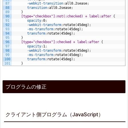
87
-webkit-transition
:
all
0.2s
ease
;
88
transition
:
all
0.2s
ease
;
89
}
90
[type="checkbox"]:not(:checked) + label:after 
{
91
opacity
:
0
;
92
-webkit-transform
:
rotate
(
45deg
)
;
93
-ms-transform
:
rotate
(
45deg
)
;
94
transform
:
rotate
(
45deg
)
;
95
}
96
[type="checkbox"]:checked + label:after 
{
97
opacity
:
1
;
98
-webkit-transform
:
rotate
(
45deg
)
;
99
-ms-transform
:
rotate
(
45deg
)
;
100
transform
:
rotate
(
45deg
)
;
101
}
プログラムの修正
クライアント側プログラム（JavaScript）