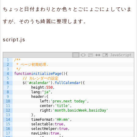
ちょっと日付まわりとか色々とごにょごにょしていま
すが、そのうち綺麗に整理します。
script.js
JavaScript
1
/**
2
 * ページ初期処理.
3
 */
4
function
initializePage
(
)
{
5
// カレンダーの設定
6
$
(
'#calendar'
)
.
fullCalendar
(
{
7
height
:
550
,
8
lang
:
"ja"
,
9
header
:
{
10
left
:
'prev,next today'
,
11
center
:
'title'
,
12
right
:
'month,basicWeek,basicDay'
13
}
,
14
timeFormat
:
'HH:mm'
,
15
selectable
:
true
,
16
selectHelper
:
true
,
17
navLinks
:
true
,