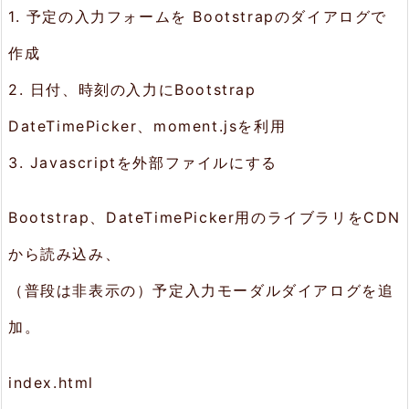
1. 予定の入力フォームを Bootstrapのダイアログで
修
作成
正
2. 日付、時刻の入力にBootstrap
3.
DateTimePicker、moment.jsを利用
プ
ロ
3. Javascriptを外部ファイルにする
グ
Bootstrap、DateTimePicker用のライブラリをCDN
ラ
ム
から読み込み、
の
（普段は非表示の）予定入力モーダルダイアログを追
修
加。
正
index.html
3.