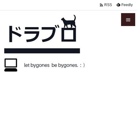

Feedly
RSS


メニュ

サイド

前へ

次へ

検索