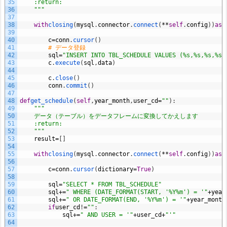
35
    :return:
36
    """
37
38
with
closing
(
mysql
.
connector
.
connect
(
**
self
.
config
)
)
as
c
39
40
c
=
conn
.
cursor
(
)
41
# データ登録
42
sql
=
"INSERT INTO TBL_SCHEDULE VALUES (%s,%s,%s,%s,
43
c
.
execute
(
sql
,
data
)
44
45
c
.
close
(
)
46
conn
.
commit
(
)
47
48
def
get_schedule
(
self
,
year_month
,
user_cd
=
""
)
:
49
"""
50
    データ（テーブル）をデータフレームに変換してかえします
51
    :return:
52
    """
53
result
=
[
]
54
55
with
closing
(
mysql
.
connector
.
connect
(
**
self
.
config
)
)
as
c
56
57
c
=
conn
.
cursor
(
dictionary
=
True
)
58
59
sql
=
"SELECT * FROM TBL_SCHEDULE"
60
sql
+=
" WHERE (DATE_FORMAT(START, '%Y%m') = '"
+
year
61
sql
+=
" OR DATE_FORMAT(END, '%Y%m') = '"
+
year_month
62
if
user_cd
!
=
""
:
63
sql
+=
" AND USER = '"
+
user_cd
+
"'"
64