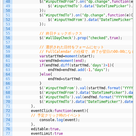
48
$
(
"#inputYmdFrom"
)
.
on
(
"dp.change"
,
function
(
e
)
49
$
(
'#inputYmdTo'
)
.
data
(
"DateTimePicker"
)
.
m
50
}
)
;
51
$
(
"#inputYmdTo"
)
.
on
(
"dp.change"
,
function
(
e
)
{
52
$
(
'#inputYmdFrom'
)
.
data
(
"DateTimePicker"
)
53
}
)
;
54
55
// 終日チェックボックス
56
$
(
'#allDayCheck'
)
.
prop
(
"checked"
,
true
)
;
57
58
// 選択された日付をフォームにセット
59
// FullCalendar の仕様で、終了が翌日の00:00に
60
var
startYmd
=
moment
(
start
)
;
61
var
endYmd
=
moment
(
end
)
;
62
if
(
endYmd
.
diff
(
startYmd
,
'days'
)
>
1
)
{
63
endYmd
=
endYmd
.
add
(
-
1
,
"days"
)
;
64
}
else
{
65
endYmd
=
startYmd
;
66
}
67
$
(
'#inputYmdFrom'
)
.
val
(
startYmd
.
format
(
"YYYY
68
$
(
'#inputYmdFrom'
)
.
data
(
"DateTimePicker"
)
.
dat
69
$
(
'#inputYmdTo'
)
.
val
(
endYmd
.
format
(
"YYYY年MM
70
$
(
'#inputYmdTo'
)
.
data
(
"DateTimePicker"
)
.
date
(
71
}
,
72
eventClick
:
function
(
event
)
{
73
// 予定クリック時のイベント
74
console
.
log
(
event
)
;
75
}
,
76
editable
:
true
,
77
eventLimit
:
true