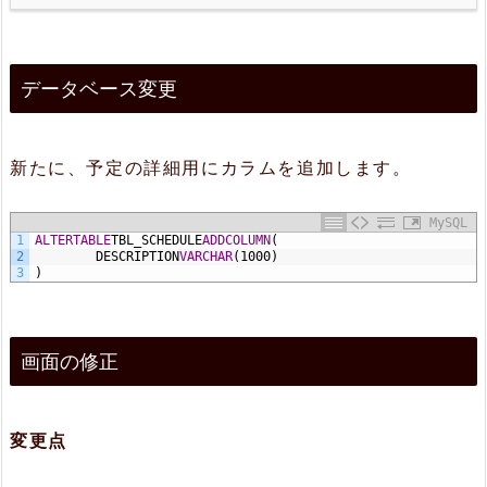
1.
デ
データベース変更
ー
タ
ベ
新たに、予定の詳細用にカラムを追加します。
ー
MySQL
ス
1
ALTER
TABLE
TBL_SCHEDULE
ADD
COLUMN
(
2
DESCRIPTION
VARCHAR
(1000)
3
)
変
更
画面の修正
2.
画
面
変更点
の