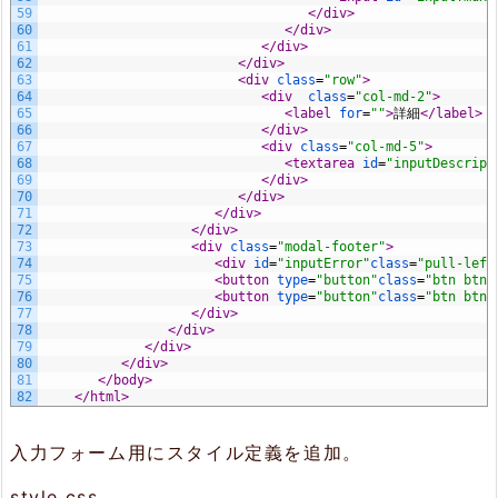
59
</div>
バ
60
</div>
61
</div>
ー
62
</div>
63
<div 
class
=
"row"
>
側
64
<div  
class
=
"col-md-2"
>
65
<label 
for
=
""
>
詳細
</label>
（P
66
</div>
67
<div 
class
=
"col-md-5"
>
68
<textarea 
id
=
"inputDescript
y
69
</div>
70
</div>
t
71
</div>
72
</div>
h
73
<div 
class
=
"modal-footer"
>
74
<div 
id
=
"inputError"
class
=
"pull-left
o
75
<button 
type
=
"button"
class
=
"btn btn-
76
<button 
type
=
"button"
class
=
"btn btn-
n）
77
</div>
78
</div>
79
</div>
80
</div>
4.
81
</body>
82
</html>
起
動
入力フォーム用にスタイル定義を追加。
し
style.css