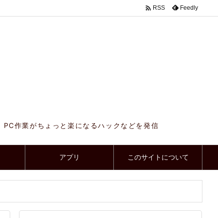

Feedly
RSS
、PC作業がちょっと楽になるハックなどを発信
アプリ
このサイトについて