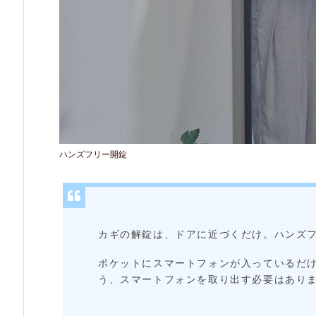
単
に
合
鍵
を
共
ハンズフリー開錠
有
で
き
る
カギの解錠は、ドアに近づくだけ。ハンズ
2.
ポケットにスマートフォンが入っているだ
5.
う、スマートフォンを取り出す必要はあり
セ