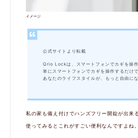
ッ
イメージ
ク）
2.
特
公式サイトより転載
長
Qrio Lockは、スマートフォンでカギを
2.
単にスマートフォンでカギを操作するだけ
1.
あなたのライフスタイルが、もっと自由に
ハ
ン
ズ
私の家も備え付けでハンズフリー開錠が出来
フ
使ってみるとこれがすごい便利なんですよね
リ
ー