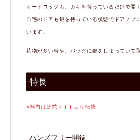
オートロックも、カギを持っているだけで開
開
自宅のドアも鍵を持っている状態でドアノブ
錠
います。
2.
2.
荷物が多い時や、バッグに鍵をしまっていて
オ
ー
ト
特長
ロ
ッ
ク
※枠内は公式サイトより転載
2.
3.
ハンズフリー開錠
工