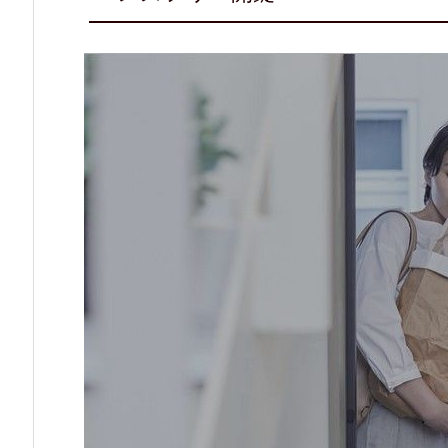
事
不
要
で
簡
単
取
り
付
け
2.
4.
簡