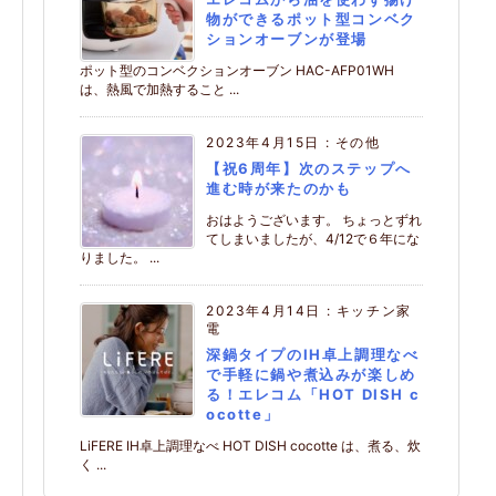
物ができるポット型コンベク
ションオーブンが登場
ポット型のコンベクションオーブン HAC-AFP01WH
は、熱風で加熱すること ...
2023年4月15日
:
その他
【祝6周年】次のステップへ
進む時が来たのかも
おはようございます。 ちょっとずれ
てしまいましたが、4/12で６年にな
りました。 ...
2023年4月14日
:
キッチン家
電
深鍋タイプのIH卓上調理なべ
で手軽に鍋や煮込みが楽しめ
る！エレコム「HOT DISH c
ocotte」
LiFERE IH卓上調理なべ HOT DISH cocotte は、煮る、炊
く ...