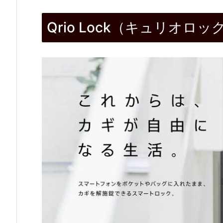
Q
Qrio Lock（キュリオロッ
r
i
o
L
o
c
k
（キ
ュ
リ
オ
ロ