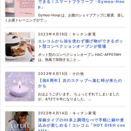
できる！スマートフラフープ「Gymoo-Hoo
p」
Gymoo-Hoop は、お腹のシェイプアップに最適、楽し
くお家トレーニングがで ...
2023年4月16日
:
キッチン家電
エレコムから油を使わず揚げ物ができるポッ
ト型コンベクションオーブンが登場
ポット型のコンベクションオーブン HAC-AFP01WH
は、熱風で加熱すること ...
2023年4月15日
:
その他
【祝6周年】次のステップへ進む時が来たの
かも
おはようございます。 ちょっとずれてしまいました
が、4/12で６年になりました。 ...
2023年4月14日
:
キッチン家電
深鍋タイプのIH卓上調理なべで手軽に鍋や煮
込みが楽しめる！エレコム「HOT DISH coc
otte」