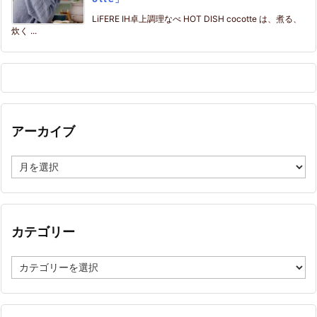
LiFERE IH卓上調理なべ HOT DISH cocotte は、煮る、
炊く ...
アーカイブ
ア
ー
カ
イ
ブ
カテゴリー
カ
テ
ゴ
リ
ー