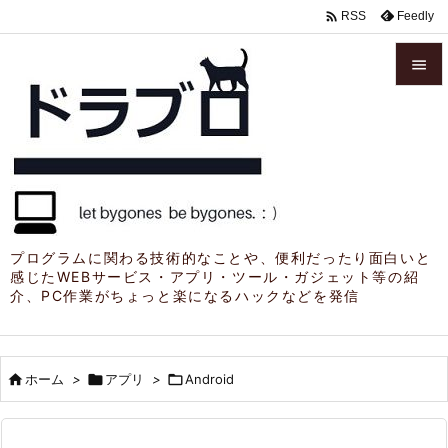

Feedly
RSS


メニュ

サイド

前へ

プログラムに関わる技術的なことや、便利だったり面白いと
感じたWEBサービス・アプリ・ツール・ガジェット等の紹
次へ
介、PC作業がちょっと楽になるハックなどを発信

検索

ホーム
>

アプリ
>

Android