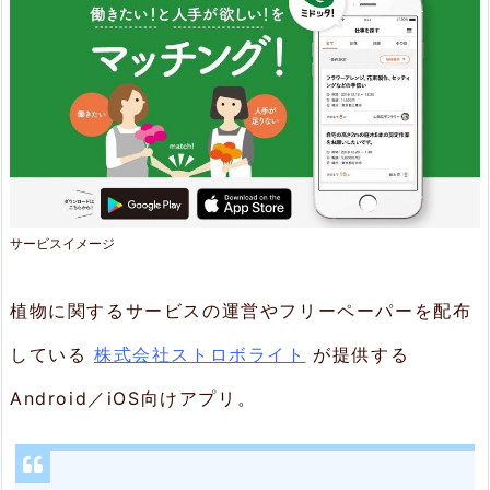
2.
特
長
2.
1.
エ
サービスイメージ
リ
植物に関するサービスの運営やフリーペーパーを配布
ア
の
している
株式会社ストロボライト
が提供する
お
Android／iOS向けアプリ。
仕
事
情