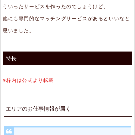
ういったサービスを作ったのでしょうけど、
2.
他にも専門的なマッチングサービスがあるといいなと
3.
思いました。
園
芸
業
特長
界
最
※枠内は公式より転載
大
級
メ
エリアのお仕事情報が届く
デ
ィ
ア