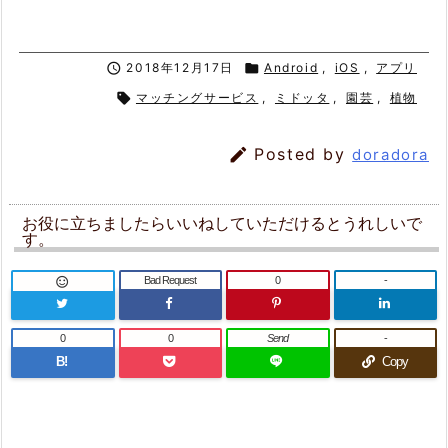

2018年12月17日

Android
,
iOS
,
アプリ

マッチングサービス
,
ミドッタ
,
園芸
,
植物

Posted by
doradora
お役に立ちましたらいいねしていただけるとうれしいで
す。
Bad Request
0
-

0
0
Send
-
B!
Copy