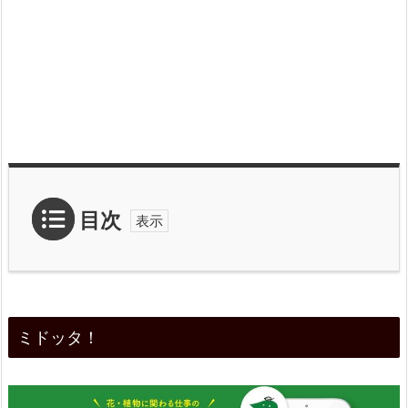
目次
1.
ミ
ミドッタ！
ド
ッ
タ！