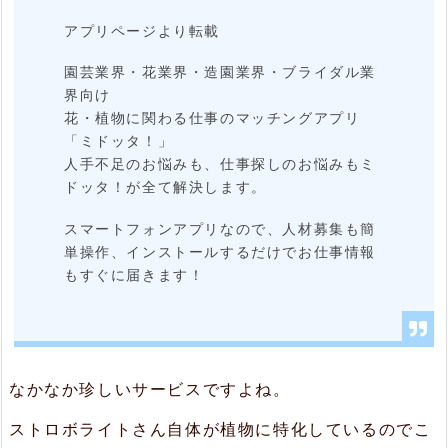
アプリページより転載
報
が
園芸業界・花業界・造園業界・ブライダル業
界向け
届
花・植物に関わる仕事のマッチングアプリ
く
「ミドッタ！」
人手不足のお悩みも、仕事探しのお悩みもミ
2.
ドッタ！が全て解決します。
2.
スマートフォンアプリなので、人材募集も簡
人
単操作、インストールするだけでお仕事情報
手
もすぐに届きます！
不
足
の
なかなか珍しいサービスですよね。
解
ストロボライトさん自体が植物に特化しているのでこ
消