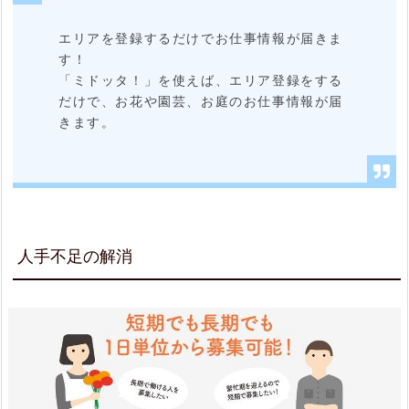
を
エリアを登録するだけでお仕事情報が届きま
展
す！
開
「ミドッタ！」を使えば、エリア登録をする
だけで、お花や園芸、お庭のお仕事情報が届
す
きます。
る
会
社
が
人手不足の解消
運
営
2.
4.
2