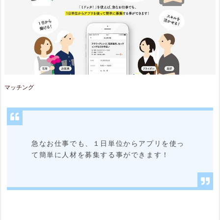
0
1
9
年
1
月
マッチング
3
1
日
急なお仕事でも、１日単位からアプリを使っ
ま
て簡単に人材を募集する事ができます！
で
無
料
3.