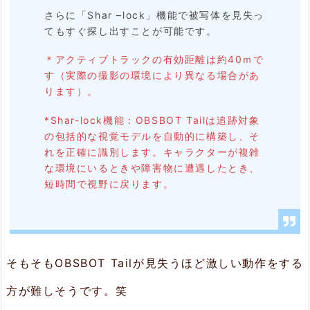
っ
さらに「Shar –lock」機能で被写体を見失っ
た
てもすぐ探し出すことが可能です。
動
＊アクティブトラックの有効距離は約40ｍで
画
す（実際の撮影の環境により異なる場合があ
ります）。
は
ス
*Shar-lock機能：OBSBOT Tailは追跡対象
の包括的な視覚モデルを自動的に構築し、そ
マ
れを正確に識別します。キャラクターが複雑
ホ
な環境にいるときや障害物に遭遇したとき、
短時間で視野に戻ります。
に
転
送
で
そもそもOBSBOT Tailが見失うほど激しい動作をする
き
方が難しそうです。笑
る