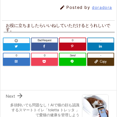

Posted by
doradora
お役に立ちましたらいいねしていただけるとうれしいで
す。
Bad Request
0
-

0
0
Send
-
B!
Copy

Next
多頭飼いでも問題なし！AIで猫の顔も認識
するスマートトイレ「toletta トレッタ 」
で愛猫の健康を管理しよう