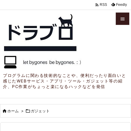

Feedly
RSS


メニュ

サイド

前へ

プログラムに関わる技術的なことや、便利だったり面白いと
感じたWEBサービス・アプリ・ツール・ガジェット等の紹
次へ
介、PC作業がちょっと楽になるハックなどを発信

検索

ホーム
>

ガジェット