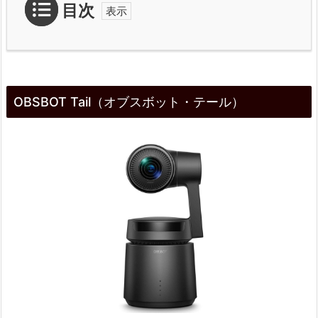
目次
1.
O
OBSBOT Tail（オブスボット・テール）
B
S
B
O
T
T
a
i
l