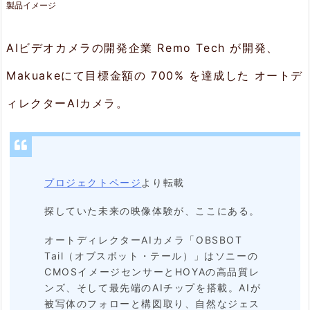
製品イメージ
（オ
ブ
AIビデオカメラの開発企業 Remo Tech が開発、
ス
Makuakeにて目標金額の 700% を達成した オートデ
ボ
ィレクターAIカメラ。
ッ
ト・
テ
ー
プロジェクトページ
より転載
ル）
探していた未来の映像体験が、ここにある。
2.
オートディレクターAIカメラ「OBSBOT
特
Tail（オブスボット・テール）」はソニーの
CMOSイメージセンサーとHOYAの高品質レ
長
ンズ、そして最先端のAIチップを搭載。AIが
被写体のフォローと構図取り、自然なジェス
2.