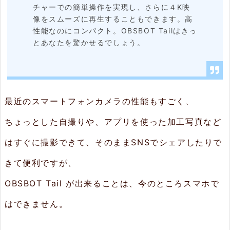
チャーでの簡単操作を実現し、さらに４K映
1.
像をスムーズに再生することもできます。高
性能なのにコンパクト。OBSBOT Tailはきっ
A
とあなたを驚かせるでしょう。
I
に
よ
最近のスマートフォンカメラの性能もすごく、
る
フ
ちょっとした自撮りや、アプリを使った加工写真など
ォ
はすぐに撮影できて、そのままSNSでシェアしたりで
ロ
きて便利ですが、
ー
OBSBOT Tail が出来ることは、今のところスマホで
撮
はできません。
影
2.