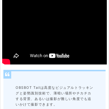
ス
チ
ャ
ー
で
操
作
で
き
る
2.
OBSBOT Tailは高度なビジュアルトラッキン
グと姿勢識別技術で、薄暗い場所やチカチカ
4.
する背景、あるいは撮影が難しい角度でも追
撮
いかけて撮影できます。