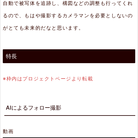
自動で被写体を追跡し、構図などの調整も行ってくれ
2.
るので、もはや撮影するカメラマンを必要としないの
自
がとても未来的だなと思います。
動
構
図
特長
調
整
※枠内はプロジェクトページより転載
機
能
2.
AIによるフォロー撮影
3.
ジ
動画
ェ