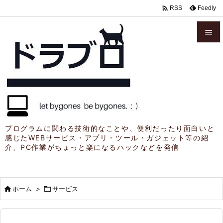

Feedly
RSS


メニュ

サイド

前へ

プログラムに関わる技術的なことや、便利だったり面白いと
感じたWEBサービス・アプリ・ツール・ガジェット等の紹
次へ
介、PC作業がちょっと楽になるハックなどを発信

検索

ホーム
>

サービス