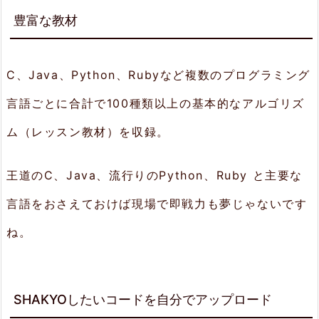
ー
豊富な教材
ド
3.
C、Java、Python、Rubyなど複数のプログラミング
ま
言語ごとに合計で100種類以上の基本的なアルゴリズ
と
ム（レッスン教材）を収録。
め
王道のC、Java、流行りのPython、Ruby と主要な
言語をおさえておけば現場で即戦力も夢じゃないです
ね。
SHAKYOしたいコードを自分でアップロード