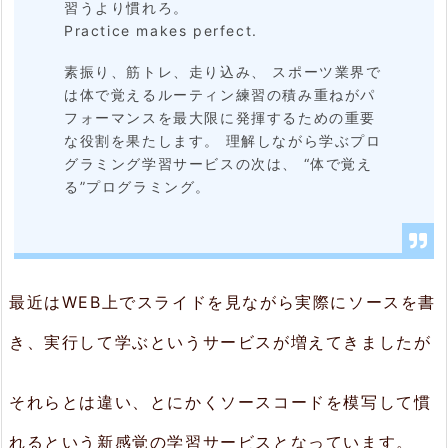
習うより慣れろ。
現
Practice makes perfect.
場
素振り、筋トレ、走り込み、 スポーツ業界で
に
は体で覚えるルーティン練習の積み重ねがパ
近
フォーマンスを最大限に発揮するための重要
な役割を果たします。 理解しながら学ぶプロ
い
グラミング学習サービスの次は、 “体で覚え
コ
る”プログラミング。
ー
ド
を
最近はWEB上でスライドを見ながら実際にソースを書
収
録
き、実行して学ぶというサービスが増えてきましたが
2.
それらとは違い、とにかくソースコードを模写して慣
2.
れるという新感覚の学習サービスとなっています。
豊