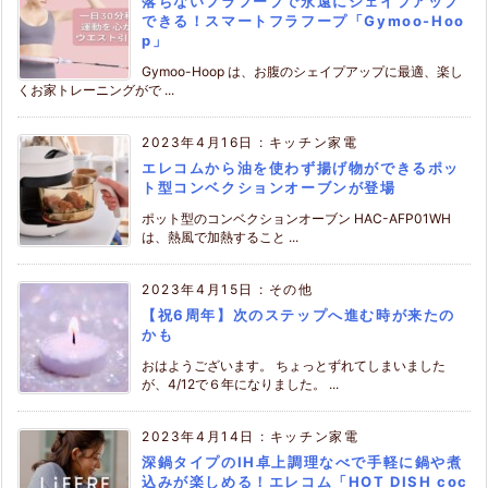
落ちないフラフープで永遠にシェイプアップ
できる！スマートフラフープ「Gymoo-Hoo
p」
Gymoo-Hoop は、お腹のシェイプアップに最適、楽し
くお家トレーニングがで ...
2023年4月16日
:
キッチン家電
エレコムから油を使わず揚げ物ができるポッ
ト型コンベクションオーブンが登場
ポット型のコンベクションオーブン HAC-AFP01WH
は、熱風で加熱すること ...
2023年4月15日
:
その他
【祝6周年】次のステップへ進む時が来たの
かも
おはようございます。 ちょっとずれてしまいました
が、4/12で６年になりました。 ...
2023年4月14日
:
キッチン家電
深鍋タイプのIH卓上調理なべで手軽に鍋や煮
込みが楽しめる！エレコム「HOT DISH coc