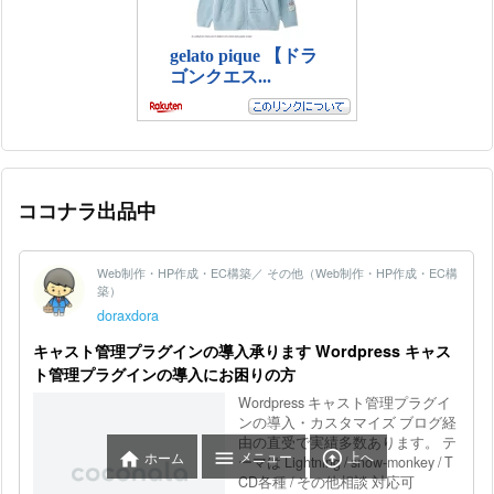
ココナラ出品中



メニュー
上へ
ホーム