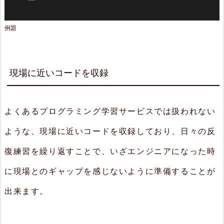
た
例題
い
コ
ー
現場に近いコードを収録
ド
を
よくあるプログラミング学習サービスでは扱われない
自
分
ような、現場に近いコードを収録しており、日々の反
で
復練習を繰り返すことで、いざエンジニアになった時
ア
に現場とのギャップを感じないように準備することが
ッ
出来ます。
プ
ロ