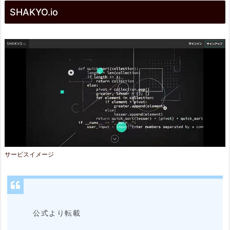
SHAKYO.io
H
A
K
Y
O.
i
o
2.
サービスイメージ
特
長
2.
公式より転載
1.