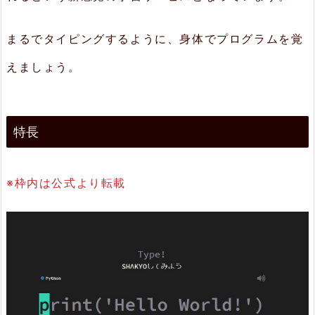
富
まるでタイピングするように、身体でプログラムを覚
な
えましょう。
教
材
2.
特長
3.
S
※枠内は公式より転載
H
A
K
Y
O
し