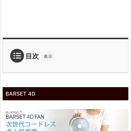
目次
1.
B
BARSET 4D
A
R
S
E