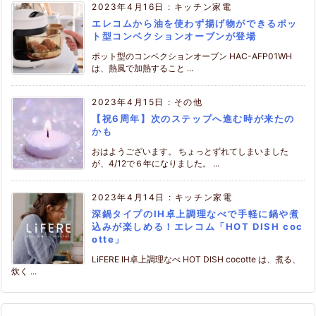
2023年4月16日
:
キッチン家電
エレコムから油を使わず揚げ物ができるポッ
ト型コンベクションオーブンが登場
ポット型のコンベクションオーブン HAC-AFP01WH
は、熱風で加熱すること ...
2023年4月15日
:
その他
【祝6周年】次のステップへ進む時が来たの
かも
おはようございます。 ちょっとずれてしまいました
が、4/12で６年になりました。 ...
2023年4月14日
:
キッチン家電
深鍋タイプのIH卓上調理なべで手軽に鍋や煮
込みが楽しめる！エレコム「HOT DISH coc
otte」
LiFERE IH卓上調理なべ HOT DISH cocotte は、煮る、
炊く ...