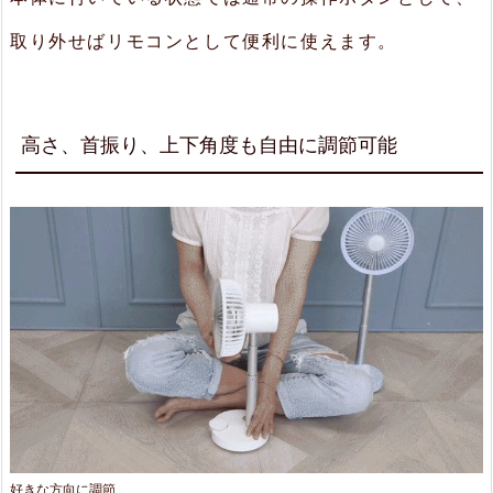
り
取り外せばリモコンとして便利に使えます。
運
転
2.
高さ、首振り、上下角度も自由に調節可能
4.
B
L
D
C
P
L
U
S
好きな方向に調節