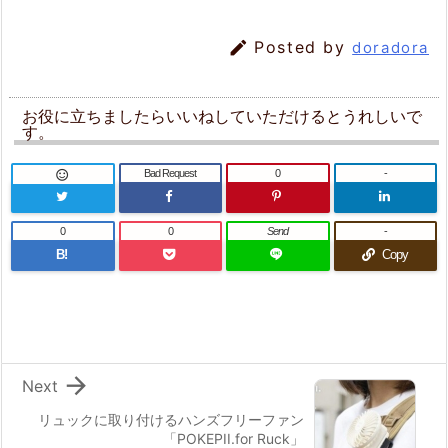

Posted by
doradora
お役に立ちましたらいいねしていただけるとうれしいで
す。
Bad Request
0
-

0
0
Send
-
B!
Copy

Next
リュックに取り付けるハンズフリーファン
「POKEPII.for Ruck」