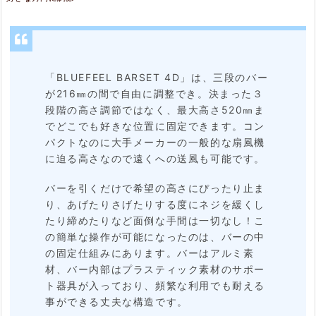
モ
ー
タ
ー
「BLUEFEEL BARSET 4D」は、三段のバー
が216㎜の間で自由に調整でき。決まった３
搭
段階の高さ調節ではなく、最大高さ520㎜ま
載
でどこでも好きな位置に固定できます。コン
パクトなのに大手メーカーの一般的な扇風機
2.
に迫る高さなので遠くへの送風も可能です。
5.
バーを引くだけで希望の高さにぴったり止ま
コ
り、あげたりさげたりする度にネジを緩くし
たり締めたりなど面倒な手間は一切なし！こ
ン
の簡単な操作が可能になったのは、バーの中
パ
の固定仕組みにあります。バーはアルミ素
材、バー内部はプラスティック素材のサポー
ク
ト器具が入っており、頻繁な利用でも耐える
ト
事ができる丈夫な構造です。