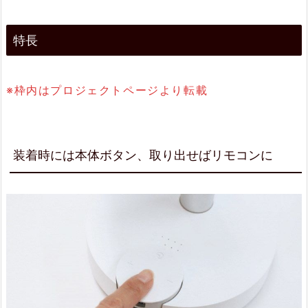
ン
に
特長
2.
2.
※枠内はプロジェクトページより転載
高
さ、
首
装着時には本体ボタン、取り出せばリモコンに
振
り、
上
下
角
度
も