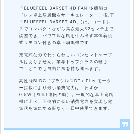
本
「BLUEFEEL BARSET 4D FAN 多機能コー
ドレス卓上扇風機＆サーキュレーター」(以下
体
「BLUEFEEL BARSET 4D」)は、コードレ
ボ
スでコンパクトながら高さ最大52センチまで
調整でき、パワフルな風を生み出す本体着脱
タ
式リモコン付きの卓上扇風機です。
ン、
充電式なのでわずらわしいコンセントケーブ
取
ルはありません。業界トップクラスの軽さ
り
で、どこでも自由に風を持ち運べます。
出
高性能BLDC（ブラシレスDC）Plus モータ
せ
ー搭載により最小消費電力は、わずか
0.5W（風量1運転の時）。一般的な卓上扇風
ば
機に比べ、圧倒的に低い消費電力を実現し電
リ
気代を気にする事なく一日中使用できます。
モ
コ