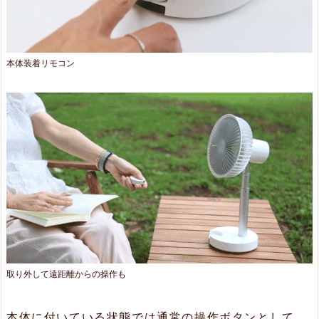
自
由
本体装着リモコン
に
調
節
可
能
2.
3.
自
動
取り外して遠距離からの操作も
首
振
本体に付いている状態では通常の操作ボタンとして、