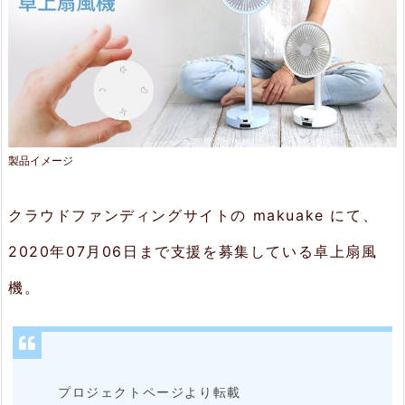
T
4
D
2.
特
製品イメージ
長
2.
クラウドファンディングサイトの makuake にて、
1.
2020年07月06日まで支援を募集している卓上扇風
装
機。
着
時
に
プロジェクトページより転載
は