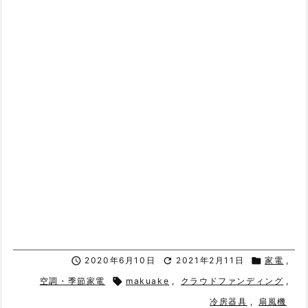

2020年6月10日

2021年2月11日

家電
,
空調・季節家電

makuake
,
クラウドファンディング
,
冷房器具
,
扇風機