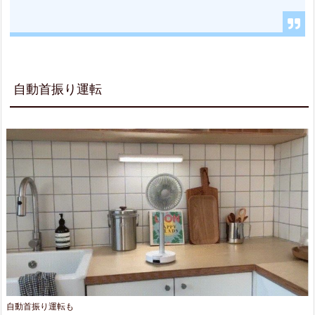
デ
ザ
イ
ン
自動首振り運転
3.
ま
と
め
自動首振り運転も