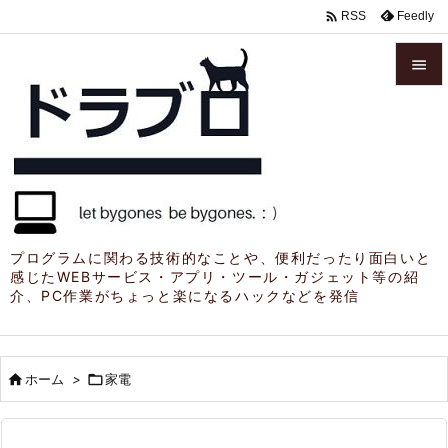

Feedly
RSS


メニュ

サイド

前へ

プログラムに関わる技術的なことや、便利だったり面白いと
感じたWEBサービス・アプリ・ツール・ガジェット等の紹
次へ
介、PC作業がちょっと楽になるハックなどを発信

検索

ホーム
>

家電