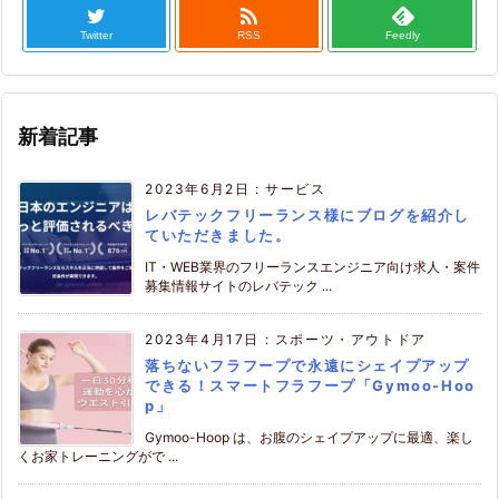

Twitter
RSS
Feedly
新着記事
2023年6月2日
:
サービス
レバテックフリーランス様にブログを紹介し
ていただきました。
IT・WEB業界のフリーランスエンジニア向け求人・案件
募集情報サイトのレバテック ...
2023年4月17日
:
スポーツ・アウトドア
落ちないフラフープで永遠にシェイプアップ
できる！スマートフラフープ「Gymoo-Hoo
p」
Gymoo-Hoop は、お腹のシェイプアップに最適、楽し
くお家トレーニングがで ...