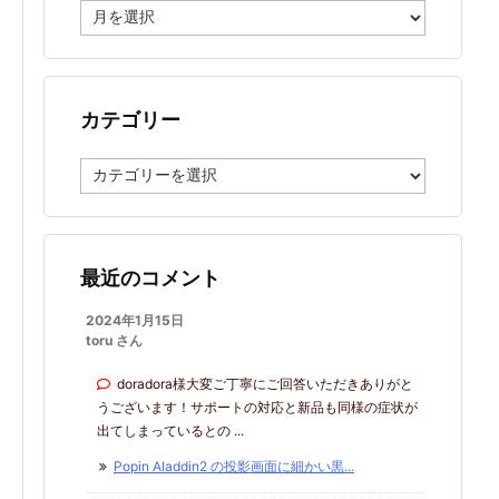
ア
ー
カ
イ
ブ
カテゴリー
カ
テ
ゴ
リ
ー
最近のコメント
2024年1月15日
toru さん
doradora様大変ご丁寧にご回答いただきありがと
うございます！サポートの対応と新品も同様の症状が
出てしまっているとの ...
Popin Aladdin2 の投影画面に細かい黒...