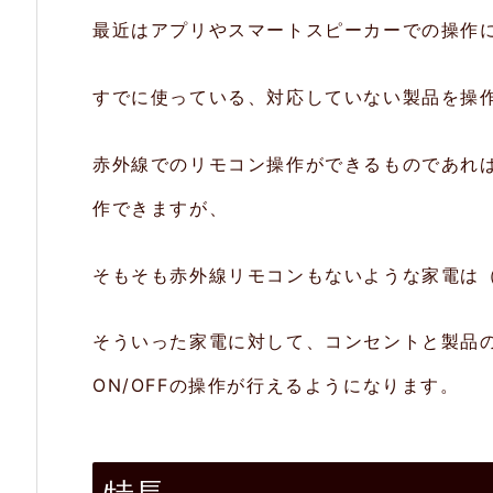
も
最近はアプリやスマートスピーカーでの操作
で
き
すでに使っている、対応していない製品を操
る
赤外線でのリモコン操作ができるものであれ
2.
作できますが、
2.
定
そもそも赤外線リモコンもないような家電は
形
ア
そういった家電に対して、コンセントと製品の間にA
ク
ON/OFFの操作が行えるようになります。
シ
ョ
ン