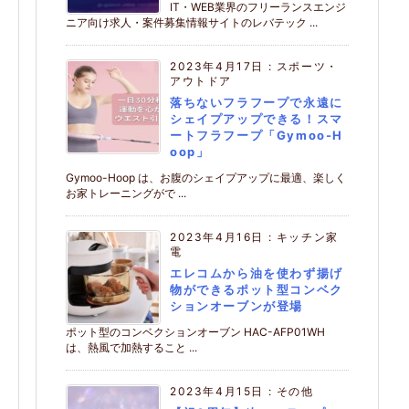
IT・WEB業界のフリーランスエンジ
ニア向け求人・案件募集情報サイトのレバテック ...
2023年4月17日
:
スポーツ・
アウトドア
落ちないフラフープで永遠に
シェイプアップできる！スマ
ートフラフープ「Gymoo-H
oop」
Gymoo-Hoop は、お腹のシェイプアップに最適、楽しく
お家トレーニングがで ...
2023年4月16日
:
キッチン家
電
エレコムから油を使わず揚げ
物ができるポット型コンベク
ションオーブンが登場
ポット型のコンベクションオーブン HAC-AFP01WH
は、熱風で加熱すること ...
2023年4月15日
:
その他