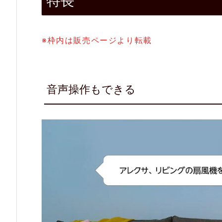
特長
2.
3.
※枠内は販売ページより転載
簡
単
セ
音声操作もできる
ッ
ト
ア
ッ
プ
2.
4.
キ