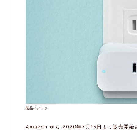
P
l
u
g
2.
特
長
2.
1.
音
製品イメージ
声
操
Amazon から 2020年7月15日より販売
作