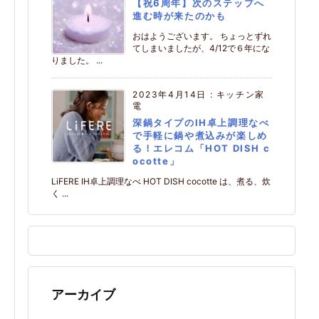
【祝6周年】次のステップへ
進む時が来たのかも
おはようございます。 ちょっとずれ
てしまいましたが、4/12で６年にな
りました。 ...
2023年4月14日
:
キッチン家
電
深鍋タイプのIH卓上調理なべ
で手軽に鍋や煮込みが楽しめ
る！エレコム「HOT DISH c
ocotte」
LiFERE IH卓上調理なべ HOT DISH cocotte は、煮る、炊
く ...
アーカイブ