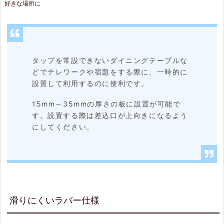
好きな場所に
き
る
2.
タップを常設できないダイニングテーブルな
4.
どでテレワークや宿題をする際に、一時的に
差
設置して利用するのに便利です。
し
15mm～35mmの厚さの板に設置が可能で
込
す。設置する際は差込口が上向きになるよう
にしてください。
み
口
に
工
夫
滑りにくいラバー仕様
2.