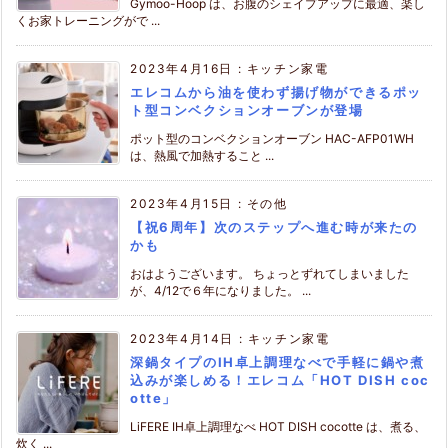
Gymoo-Hoop は、お腹のシェイプアップに最適、楽し
くお家トレーニングがで ...
2023年4月16日
:
キッチン家電
エレコムから油を使わず揚げ物ができるポッ
ト型コンベクションオーブンが登場
ポット型のコンベクションオーブン HAC-AFP01WH
は、熱風で加熱すること ...
2023年4月15日
:
その他
【祝6周年】次のステップへ進む時が来たの
かも
おはようございます。 ちょっとずれてしまいました
が、4/12で６年になりました。 ...
2023年4月14日
:
キッチン家電
深鍋タイプのIH卓上調理なべで手軽に鍋や煮
込みが楽しめる！エレコム「HOT DISH coc
otte」
LiFERE IH卓上調理なべ HOT DISH cocotte は、煮る、
炊く ...