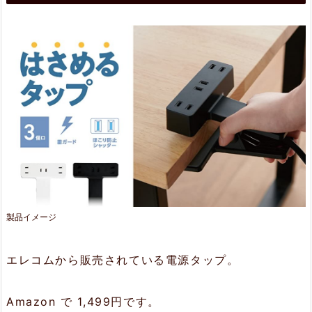
め
る
タ
ッ
プ
2.
特
長
2.
製品イメージ
1.
エレコムから販売されている電源タップ。
好
き
Amazon で 1,499円です。
な