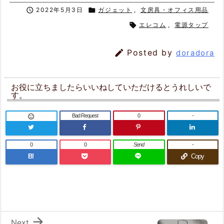

2022年5月3日

ガジェット
,
文房具・オフィス用品

エレコム
,
電源タップ

Posted by
doradora
お役に立ちましたらいいねしていただけるとうれしいで
す。
Bad Request
0
-

0
0
Send
-
B!
Copy

Next