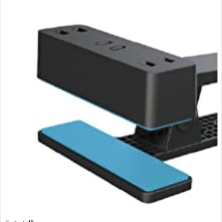
5.
安
全
に
使
え
る
3.
ま
と
め