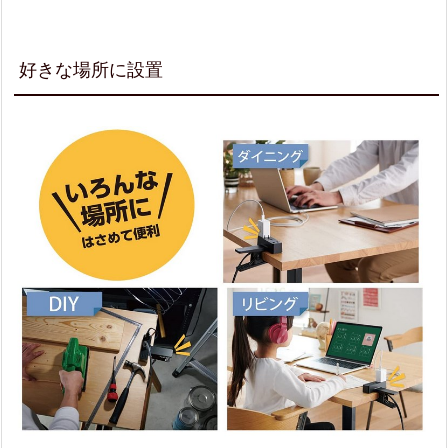
バ
ー
好きな場所に設置
仕
様
2.
3.
壁
掛
け
収
納
も
で