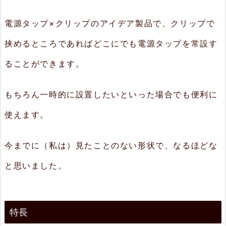
場
電源タップ×クリップのアイデア製品で、クリップで
所
挟めるところであればどこにでも電源タップを常設す
に
ることができます。
設
置
もちろん一時的に設置したいといった場合でも便利に
2.
使えます。
2.
滑
今までに（私は）見たことのない形状で、なるほどな
り
と思いました。
に
く
い
特長
ラ