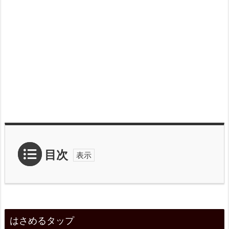
目次
1.
は
はさめるタップ
さ