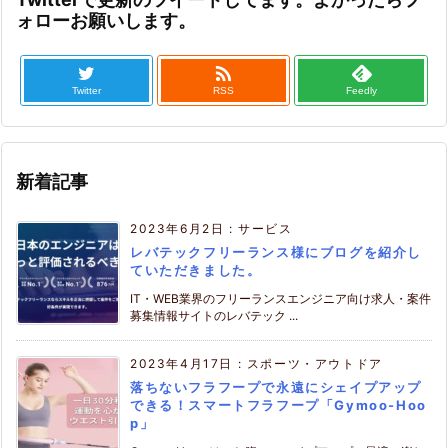
ォローお願いします。

Twitter
RSS
Feedly
新着記事
2023年6月2日
:
サービス
レバテックフリーランス様にブログを紹介し
ていただきました。
IT・WEB業界のフリーランスエンジニア向け求人・案件
募集情報サイトのレバテック ...
2023年4月17日
:
スポーツ・アウトドア
落ちないフラフープで永遠にシェイプアップ
できる！スマートフラフープ「Gymoo-Hoo
p」