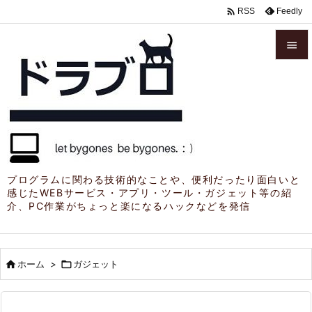

Feedly
RSS


メニュ

サイド

前へ

プログラムに関わる技術的なことや、便利だったり面白いと
感じたWEBサービス・アプリ・ツール・ガジェット等の紹
次へ
介、PC作業がちょっと楽になるハックなどを発信

検索

ホーム
>

ガジェット