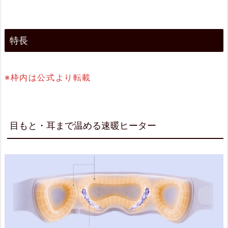
E
M
S
特長
で
美
※枠内は公式より転載
し
い
目
目もと・耳まで温める速暖ヒーター
も
と
へ
2.
3.
3