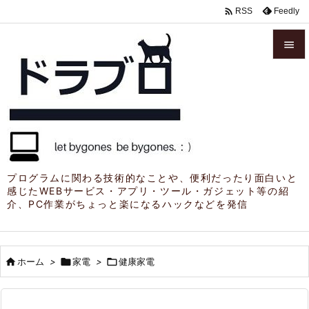

Feedly
RSS


メニュ

サイド

前へ

プログラムに関わる技術的なことや、便利だったり面白いと
感じたWEBサービス・アプリ・ツール・ガジェット等の紹
次へ
介、PC作業がちょっと楽になるハックなどを発信

検索

ホーム
>

家電
>

健康家電