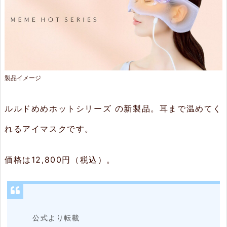
＆
E
M
S
2.
製品イメージ
特
ルルドめめホットシリーズ の新製品。耳まで温めてく
長
れるアイマスクです。
2.
1.
価格は12,800円（税込）。
目
も
と・
公式より転載
耳