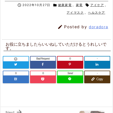

2022年10月27日

健康家電
,
家電

アイケア
,
アイマスク
,
ヘルスケア

Posted by
doradora
お役に立ちましたらいいねしていただけるとうれしいで
す。
Bad Request
0
-

0
0
Send
-
B!
Copy

Next