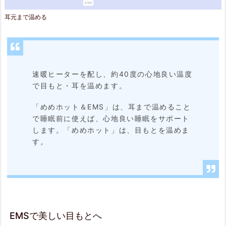
D
耳元まで温める
ク
ッ
シ
速暖ヒーターを配し、約40度の心地良い温度
ョ
で目もと・耳を温めます。
ン
「めめホット＆EMS」は、耳まで温めること
構
で睡眠前に使えば、心地良い睡眠をサポート
します。「めめホット」は、目もとを温めま
造
す。
2.
4.
そ
の
EMSで美しい目もとへ
他