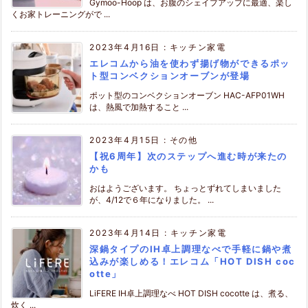
Gymoo-Hoop は、お腹のシェイプアップに最適、楽し
くお家トレーニングがで ...
2023年4月16日
:
キッチン家電
エレコムから油を使わず揚げ物ができるポッ
ト型コンベクションオーブンが登場
ポット型のコンベクションオーブン HAC-AFP01WH
は、熱風で加熱すること ...
2023年4月15日
:
その他
【祝6周年】次のステップへ進む時が来たの
かも
おはようございます。 ちょっとずれてしまいました
が、4/12で６年になりました。 ...
2023年4月14日
:
キッチン家電
深鍋タイプのIH卓上調理なべで手軽に鍋や煮
込みが楽しめる！エレコム「HOT DISH coc
otte」
LiFERE IH卓上調理なべ HOT DISH cocotte は、煮る、
炊く ...