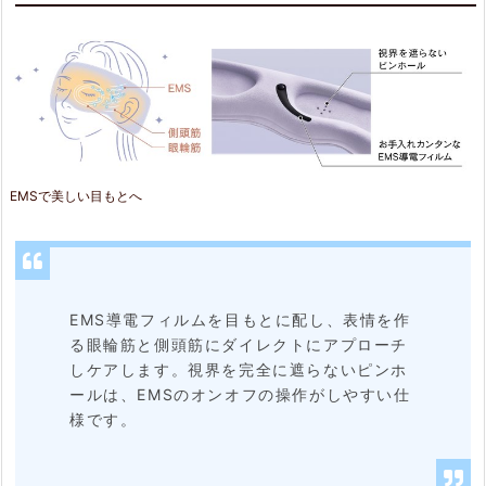
便
利
な
機
能
EMSで美しい目もとへ
3.
ま
と
EMS導電フィルムを目もとに配し、表情を作
め
る眼輪筋と側頭筋にダイレクトにアプローチ
しケアします。視界を完全に遮らないピンホ
ールは、EMSのオンオフの操作がしやすい仕
様です。