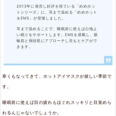
ま
2013年に発売し好評を得ている「めめホッ
トシリーズ」に、耳まで温める「めめホット
で
＆EMS」が登場しました。
温
耳まで温めることで、睡眠前に使えば心地よ
め
い眠りをサポートします。EMSを搭載し、眼
る
輪筋と側頭筋にアプローチし目もとケアがで
きます。
速
暖
ヒ
ー
寒くもなってきて、ホットアイマスクが嬉しい季節で
タ
す。
ー
2.
睡眠前に使えば目の疲れもほぐれスッキリと目覚めら
2.
れるんじゃないでしょうか。