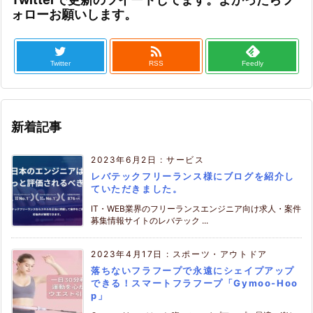
ォローお願いします。

Twitter
RSS
Feedly
新着記事
2023年6月2日
:
サービス
レバテックフリーランス様にブログを紹介し
ていただきました。
IT・WEB業界のフリーランスエンジニア向け求人・案件
募集情報サイトのレバテック ...
2023年4月17日
:
スポーツ・アウトドア
落ちないフラフープで永遠にシェイプアップ
できる！スマートフラフープ「Gymoo-Hoo
p」