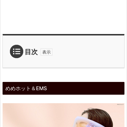
目次
1.
め
めめホット＆EMS
め
ホ
ッ
ト