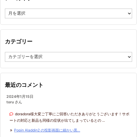
ア
ー
カ
イ
ブ
カテゴリー
カ
テ
ゴ
リ
ー
最近のコメント
2024年1月15日
toru さん
doradora様大変ご丁寧にご回答いただきありがとうございます！サポ
ートの対応と新品も同様の症状が出てしまっているとの ...
Popin Aladdin2 の投影画面に細かい黒...