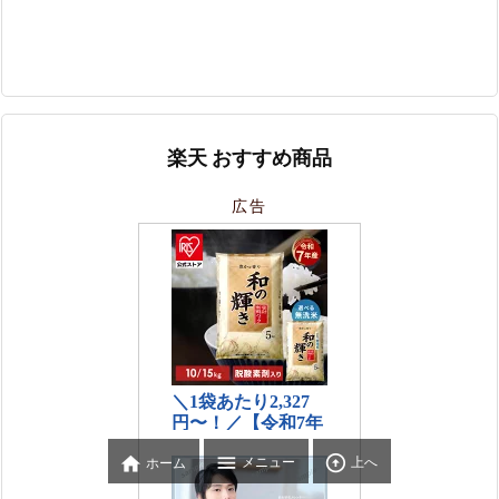
楽天 おすすめ商品
広告



メニュー
上へ
ホーム