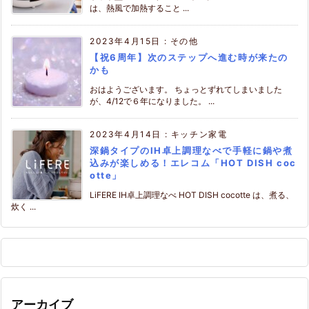
は、熱風で加熱すること ...
2023年4月15日
:
その他
【祝6周年】次のステップへ進む時が来たの
かも
おはようございます。 ちょっとずれてしまいました
が、4/12で６年になりました。 ...
2023年4月14日
:
キッチン家電
深鍋タイプのIH卓上調理なべで手軽に鍋や煮
込みが楽しめる！エレコム「HOT DISH coc
otte」
LiFERE IH卓上調理なべ HOT DISH cocotte は、煮る、
炊く ...
アーカイブ