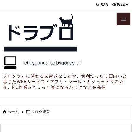

Feedly
RSS


メニュ

サイド

前へ

プログラムに関わる技術的なことや、便利だったり面白いと
感じたWEBサービス・アプリ・ツール・ガジェット等の紹
次へ
介、PC作業がちょっと楽になるハックなどを発信

検索

ホーム
>

ブログ運営