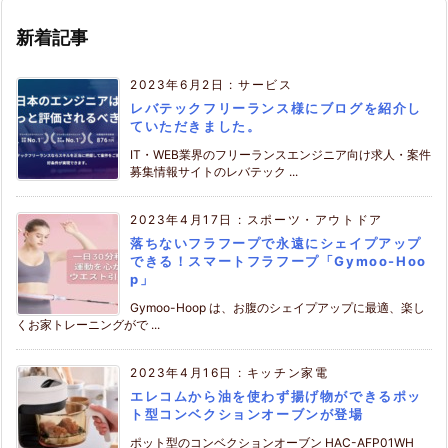
新着記事
2023年6月2日
:
サービス
レバテックフリーランス様にブログを紹介し
ていただきました。
IT・WEB業界のフリーランスエンジニア向け求人・案件
募集情報サイトのレバテック ...
2023年4月17日
:
スポーツ・アウトドア
落ちないフラフープで永遠にシェイプアップ
できる！スマートフラフープ「Gymoo-Hoo
p」
Gymoo-Hoop は、お腹のシェイプアップに最適、楽し
くお家トレーニングがで ...
2023年4月16日
:
キッチン家電
エレコムから油を使わず揚げ物ができるポッ
ト型コンベクションオーブンが登場
ポット型のコンベクションオーブン HAC-AFP01WH