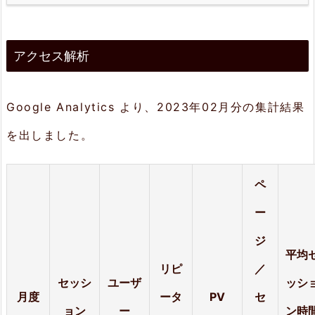
1.
ア
アクセス解析
ク
セ
ス
Google Analytics より、2023年02月分の集計結果
解
を出しました。
析
2.
ペ
セ
ー
ッ
ジ
平均
シ
リピ
／
セッシ
ユーザ
ッシ
ョ
月度
ータ
PV
セ
ン
ョン
ー
ン時