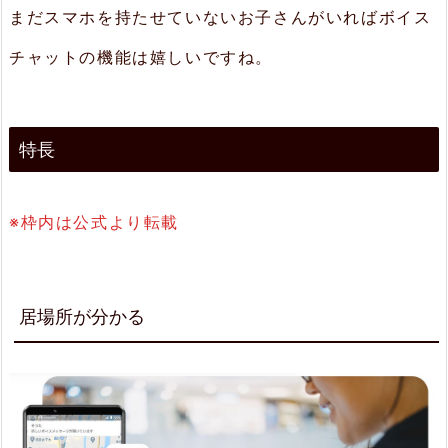
まだスマホを持たせていないお子さんがいればボイス
所
が
チャットの機能は嬉しいですね。
分
か
特長
る
2.
※枠内は公式より転載
2.
音
声
居場所が分かる
で
つ
な
が