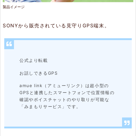
ミ
製品イメージ
ュ
ー
SONYから販売されている見守りGPS端末。
リ
ン
ク）
公式より転載
2.
お話しできるGPS
特
amue link（アミューリンク）は超小型の
長
GPSと連携したスマートフォンで位置情報の
確認やボイスチャットのやり取りが可能な
2.
「みまもりサービス」です。
1.
居
場