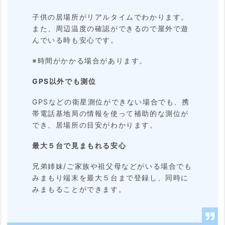
4.
子供の居場所がリアルタイムでわかります。
行
また、周辺温度の確認ができるので屋外で遊
動
んでいる時も安心です。
履
※時間がかかる場合があります。
歴・
GPS以外でも測位
周
GPSなどの衛星測位ができない場合でも、携
辺
帯電話基地局の情報を使って補助的な測位が
温
でき、居場所の目安がわかります。
度
最大５台で見まもれる安心
が
兄弟姉妹/ご家族や祖父母などがいる場合でも
わ
みまもり端末を最大５台まで登録し、同時に
か
みまもることができます。
る
2.