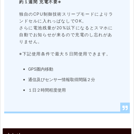
約１週間 充電不要※
独自のCPU制御技術スリープモードによりラ
ンドセルに入れっぱなしでOK。
さらに電池残量が20%以下になるとスマホに
自動でお知らせが来るので充電のし忘れがあ
りません。
※下記使用条件で最大５日間使用できます。
GPS圏内移動
通信及びセンサー情報取得間隔２分
１日２時間程度使用