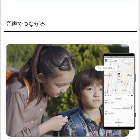
5.
小
音声でつながる
型
で
軽
く
て
丈
夫
3.
ま
と