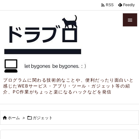

Feedly
RSS


メニュ

サイド

前へ

プログラムに関わる技術的なことや、便利だったり面白いと
感じたWEBサービス・アプリ・ツール・ガジェット等の紹
次へ
介、PC作業がちょっと楽になるハックなどを発信

検索

ホーム
>

ガジェット