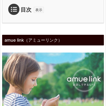
目次
1.
a
amue link（アミューリンク）
m
u
e
l
i
n
k
（ア