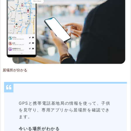
る
2.
3.
出
発、
到
着
居場所が分かる
を
お
知
ら
GPSと携帯電話基地局の情報を使って、子供
を見守り、専用アプリから居場所を確認でき
せ
ます。
2.
今いる場所がわかる