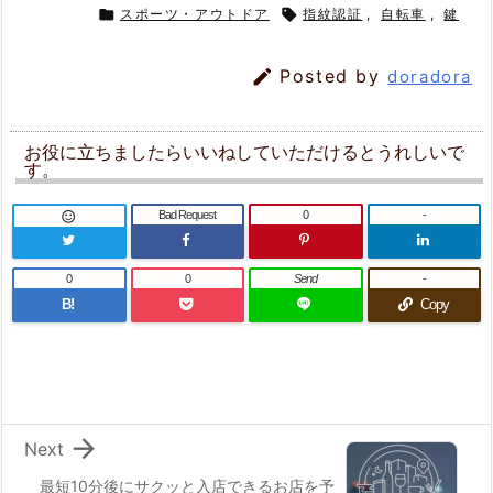

スポーツ・アウトドア

指紋認証
,
自転車
,
鍵

Posted by
doradora
お役に立ちましたらいいねしていただけるとうれしいで
す。
Bad Request
0
-

0
0
Send
-
B!
Copy

Next
最短10分後にサクッと入店できるお店を予