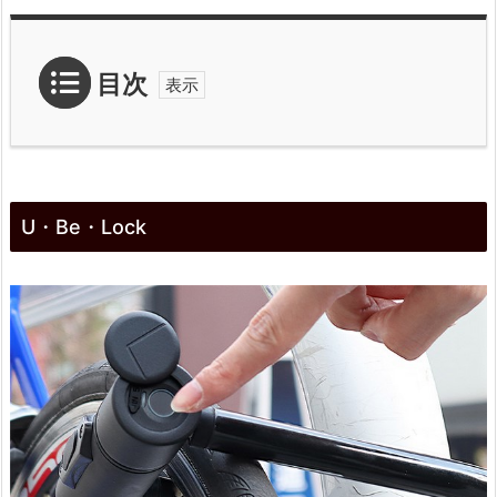
目次
1.
U・
U・Be・Lock
B
e・
L
o
c
k
2.