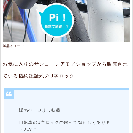
特
長
2.
1.
製品イメージ
一
瞬
お気に入りのサンコーレアモノショップから販売され
で
ている指紋認証式のU字ロック。
開
錠
で
き
販売ページより転載
る
自転車のU字ロックの鍵って煩わしくありま
2.
せんか？