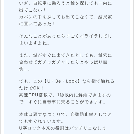
いざ、自転車に乗ろうと鍵を探しても一向に
2.
出てこない！
U
カバンの中を探しても出てこなくて、結局家
に置いてあった！
S
B
そんなことがあったらすごくイライラしてし
まいますよね。
充
電
また、鍵がすぐに出てきたとしても、鍵穴に
合わせてガチャガチャしたりとやっぱり面
＆
倒…。
防
でも、この【U・Be・Lock】なら指で触れる
水
だけでOK！
機
高速CPU搭載で、1秒以内に解錠できますの
で、すぐに自転車に乗ることができます。
能
本体は頑丈なつくりで、盗難防止鍵としてと
2.
てもすぐれています。
3.
U字ロック本来の役割はバッチリこなしま