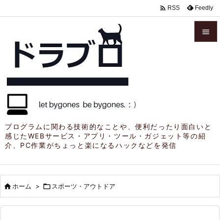

Feedly
RSS


メニュ

サイド

前へ

プログラムに関わる技術的なことや、便利だったり面白いと
感じたWEBサービス・アプリ・ツール・ガジェット等の紹
次へ
介、PC作業がちょっと楽になるハックなどを発信

検索

ホーム
>

スポーツ・アウトドア