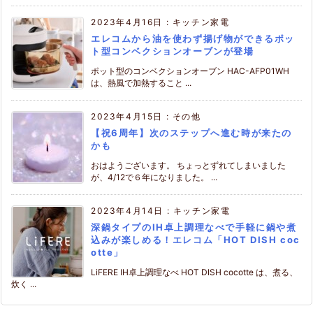
2023年4月16日
:
キッチン家電
エレコムから油を使わず揚げ物ができるポッ
ト型コンベクションオーブンが登場
ポット型のコンベクションオーブン HAC-AFP01WH
は、熱風で加熱すること ...
2023年4月15日
:
その他
【祝6周年】次のステップへ進む時が来たの
かも
おはようございます。 ちょっとずれてしまいました
が、4/12で６年になりました。 ...
2023年4月14日
:
キッチン家電
深鍋タイプのIH卓上調理なべで手軽に鍋や煮
込みが楽しめる！エレコム「HOT DISH coc
otte」
LiFERE IH卓上調理なべ HOT DISH cocotte は、煮る、
炊く ...