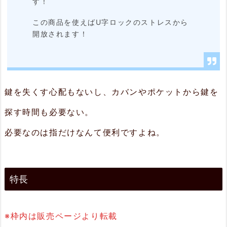
す！
緊
急
この商品を使えばU字ロックのストレスから
開放されます！
用
の
鍵
が
鍵を失くす心配もないし、カバンやポケットから鍵を
付
探す時間も必要ない。
属
必要なのは指だけなんて便利ですよね。
3.
ま
特長
と
め
※枠内は販売ページより転載