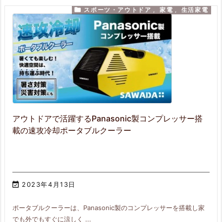

スポーツ・アウトドア
,
家電
,
生活家電
アウトドアで活躍するPanasonic製コンプレッサー搭
載の速攻冷却ポータブルクーラー

2023年4月13日
ポータブルクーラーは、Panasonic製のコンプレッサーを搭載し家
でも外でもすぐに涼しく ...