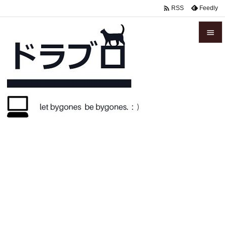

Feedly
RSS


メニュ

サイド

前へ

次へ

検索