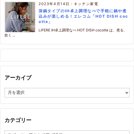
2023年4月14日
:
キッチン家電
深鍋タイプのIH卓上調理なべで手軽に鍋や煮
込みが楽しめる！エレコム「HOT DISH coc
otte」
LiFERE IH卓上調理なべ HOT DISH cocotte は、煮る、
炊く ...
アーカイブ
ア
ー
カ
イ
ブ
カテゴリー
カ