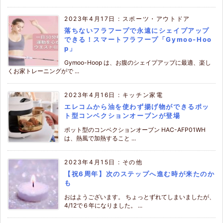
2023年4月17日
:
スポーツ・アウトドア
落ちないフラフープで永遠にシェイプアップ
できる！スマートフラフープ「Gymoo-Hoo
p」
Gymoo-Hoop は、お腹のシェイプアップに最適、楽し
くお家トレーニングがで ...
2023年4月16日
:
キッチン家電
エレコムから油を使わず揚げ物ができるポッ
ト型コンベクションオーブンが登場
ポット型のコンベクションオーブン HAC-AFP01WH
は、熱風で加熱すること ...
2023年4月15日
:
その他
【祝6周年】次のステップへ進む時が来たのか
も
おはようございます。 ちょっとずれてしまいましたが、
4/12で６年になりました。 ...