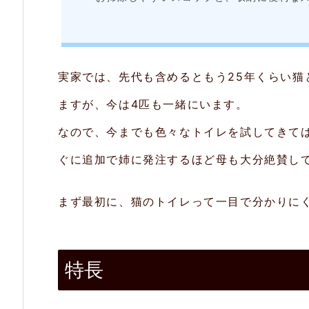
に
お
い
実家では、先代も含めるともう25年くらい
が
広
ますが、今は4匹も一緒にいます。
が
なので、今までも色々なトイレを試してきて
り
ぐに追加で姉に発注するほど母も大分絶賛し
に
く
まず最初に、猫のトイレって一目で分かりに
い
2.
特長
3.
足