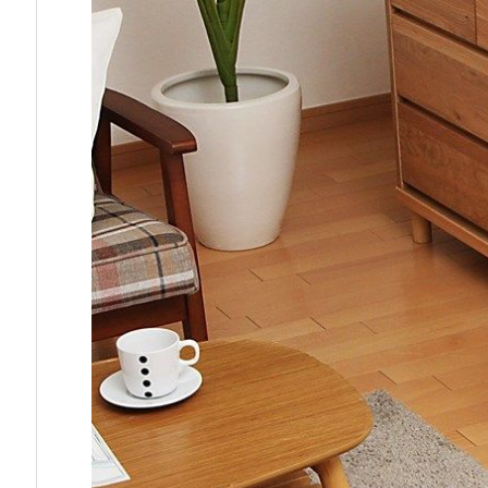
U
N
T
-
5
3
0）
2.
特
長
2.
1.
砂