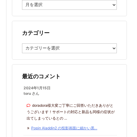
ア
ー
カ
イ
ブ
カテゴリー
カ
テ
ゴ
リ
ー
最近のコメント
2024年1月15日
toru さん
doradora様大変ご丁寧にご回答いただきありがと
うございます！サポートの対応と新品も同様の症状が
出てしまっているとの ...
Popin Aladdin2 の投影画面に細かい黒...