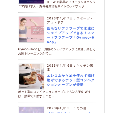
IT・WEB業界のフリーランスエンジ
ニア向け求人・案件募集情報サイトのレバテック ...
2023年4月17日
:
スポーツ・
アウトドア
落ちないフラフープで永遠に
シェイプアップできる！スマ
ートフラフープ「Gymoo-H
oop」
Gymoo-Hoop は、お腹のシェイプアップに最適、楽しく
お家トレーニングがで ...
2023年4月16日
:
キッチン家
電
エレコムから油を使わず揚げ
物ができるポット型コンベク
ションオーブンが登場
ポット型のコンベクションオーブン HAC-AFP01WH
は、熱風で加熱すること ...
2023年4月15日
:
その他