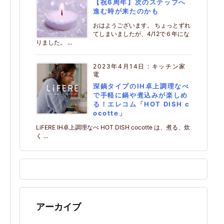
【祝6周年】次のステップへ
進む時が来たのかも
おはようございます。 ちょっとずれ
てしまいましたが、4/12で６年にな
りました。 ...
2023年4月14日
:
キッチン家
電
深鍋タイプのIH卓上調理なべ
で手軽に鍋や煮込みが楽しめ
る！エレコム「HOT DISH c
ocotte」
LiFERE IH卓上調理なべ HOT DISH cocotte は、煮る、炊
く ...
アーカイブ