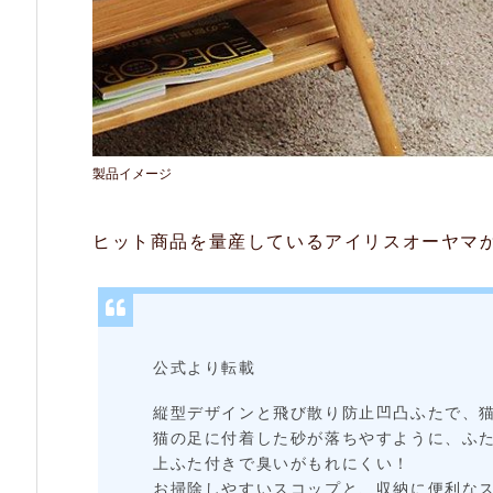
か
き
し
て
も
製品イメージ
飛
ヒット商品を量産しているアイリスオーヤマ
び
散
ら
な
公式より転載
い
縦型デザインと飛び散り防止凹凸ふたで、
2.
猫の足に付着した砂が落ちやすように、ふ
上ふた付きで臭いがもれにくい！
2.
お掃除しやすいスコップと、収納に便利な