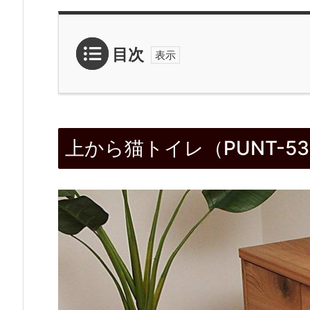
目次
1.
上
上から猫トイレ（PUNT-53
か
ら
猫
ト
イ
レ
（P