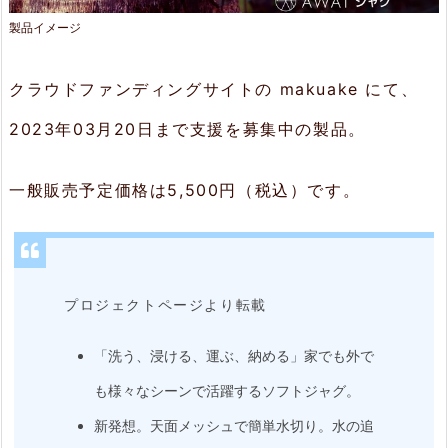
長
製品イメージ
2.
1.
クラウドファンディングサイトの makuake にて、
天
2023年03月20日まで支援を募集中の製品。
板
が
一般販売予定価格は5,500円（税込）です。
メ
ッ
シ
プロジェクトページより転載
ュ
「洗う、浸ける、運ぶ、納める」家でも外で
2.
も様々なシーンで活躍するソフトジャグ。
2.
新発想。天面メッシュで簡単水切り。水の追
折