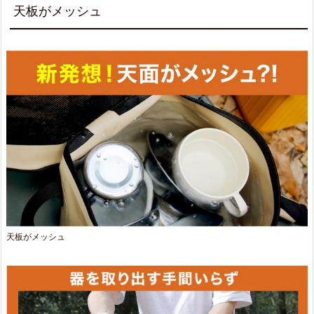
大
天板がメッシュ
容
量
3.
ま
と
め
天板がメッシュ