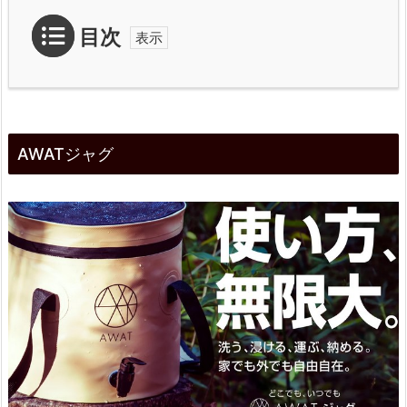
目次
1.
A
AWATジャグ
W
A
T
ジ
ャ
グ
2.
特