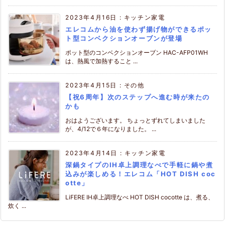
2023年4月16日
:
キッチン家電
エレコムから油を使わず揚げ物ができるポッ
ト型コンベクションオーブンが登場
ポット型のコンベクションオーブン HAC-AFP01WH
は、熱風で加熱すること ...
2023年4月15日
:
その他
【祝6周年】次のステップへ進む時が来たの
かも
おはようございます。 ちょっとずれてしまいました
が、4/12で６年になりました。 ...
2023年4月14日
:
キッチン家電
深鍋タイプのIH卓上調理なべで手軽に鍋や煮
込みが楽しめる！エレコム「HOT DISH coc
otte」
LiFERE IH卓上調理なべ HOT DISH cocotte は、煮る、
炊く ...