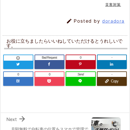
災害対策

Posted by
doradora
お役に立ちましたらいいねしていただけるとうれしいで
す。
Bad Request
0
-

0
0
Send
-
B!
Copy

Next
月額無料で自転車の位置をスマホで管理で