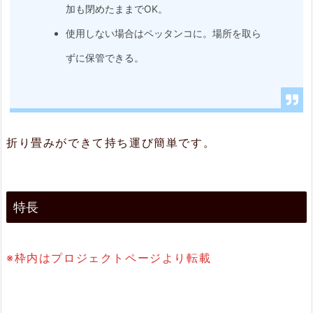
り
加も閉めたままでOK。
畳
使用しない場合はペッタンコに。場所を取ら
め
ずに保管できる。
る
2.
3.
折り畳みができて持ち運び簡単です。
災
害
時
特長
に
も
※枠内はプロジェクトページより転載
2.
4.