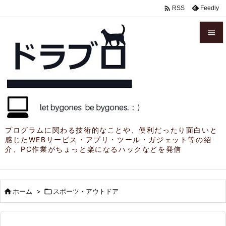

Feedly
RSS


メニュ

サイド

前へ

プログラムに関わる技術的なことや、便利だったり面白いと
感じたWEBサービス・アプリ・ツール・ガジェット等の紹
次へ
介、PC作業がちょっと楽になるハックなどを発信

検索

ホーム
>

スポーツ・アウトドア