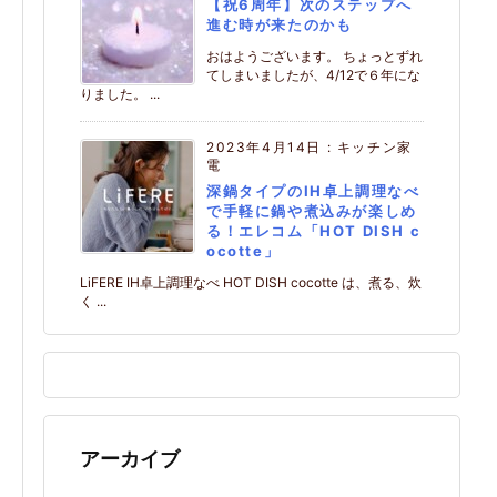
【祝6周年】次のステップへ
進む時が来たのかも
おはようございます。 ちょっとずれ
てしまいましたが、4/12で６年にな
りました。 ...
2023年4月14日
:
キッチン家
電
深鍋タイプのIH卓上調理なべ
で手軽に鍋や煮込みが楽しめ
る！エレコム「HOT DISH c
ocotte」
LiFERE IH卓上調理なべ HOT DISH cocotte は、煮る、炊
く ...
アーカイブ