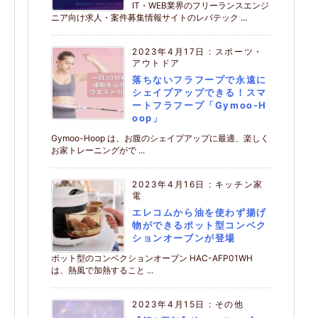
IT・WEB業界のフリーランスエンジ
ニア向け求人・案件募集情報サイトのレバテック ...
2023年4月17日
:
スポーツ・
アウトドア
落ちないフラフープで永遠に
シェイプアップできる！スマ
ートフラフープ「Gymoo-H
oop」
Gymoo-Hoop は、お腹のシェイプアップに最適、楽しく
お家トレーニングがで ...
2023年4月16日
:
キッチン家
電
エレコムから油を使わず揚げ
物ができるポット型コンベク
ションオーブンが登場
ポット型のコンベクションオーブン HAC-AFP01WH
は、熱風で加熱すること ...
2023年4月15日
:
その他