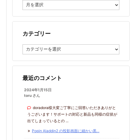
ア
ー
カ
イ
ブ
カテゴリー
カ
テ
ゴ
リ
ー
最近のコメント
2024年1月15日
toru さん
doradora様大変ご丁寧にご回答いただきありがと
うございます！サポートの対応と新品も同様の症状が
出てしまっているとの ...
Popin Aladdin2 の投影画面に細かい黒...