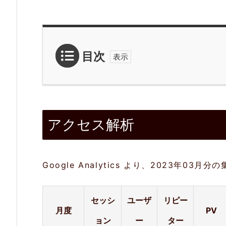
目次
1.
ア
アクセス解析
ク
セ
ス
Google Analytics より、2023年03
解
析
セッシ
ユーザ
リピー
月度
PV
2.
ョン
ー
ター