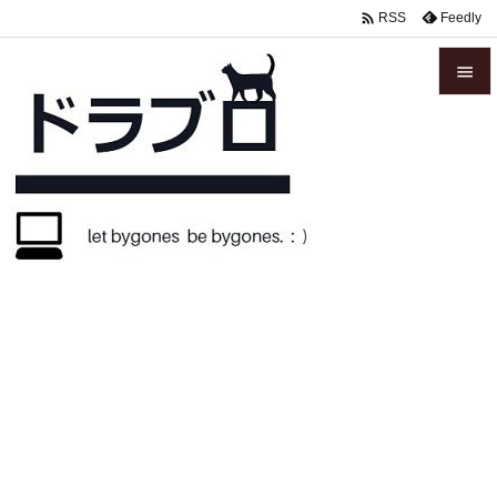

Feedly
RSS


メニュ

サイド

前へ

次へ

検索