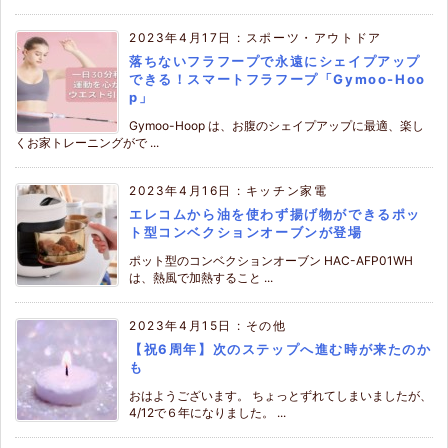
2023年4月17日
:
スポーツ・アウトドア
落ちないフラフープで永遠にシェイプアップ
できる！スマートフラフープ「Gymoo-Hoo
p」
Gymoo-Hoop は、お腹のシェイプアップに最適、楽し
くお家トレーニングがで ...
2023年4月16日
:
キッチン家電
エレコムから油を使わず揚げ物ができるポッ
ト型コンベクションオーブンが登場
ポット型のコンベクションオーブン HAC-AFP01WH
は、熱風で加熱すること ...
2023年4月15日
:
その他
【祝6周年】次のステップへ進む時が来たのか
も
おはようございます。 ちょっとずれてしまいましたが、
4/12で６年になりました。 ...