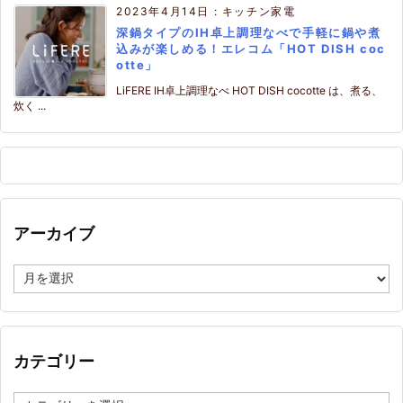
2023年4月14日
:
キッチン家電
深鍋タイプのIH卓上調理なべで手軽に鍋や煮
込みが楽しめる！エレコム「HOT DISH coc
otte」
LiFERE IH卓上調理なべ HOT DISH cocotte は、煮る、
炊く ...
アーカイブ
ア
ー
カ
イ
ブ
カテゴリー
カ