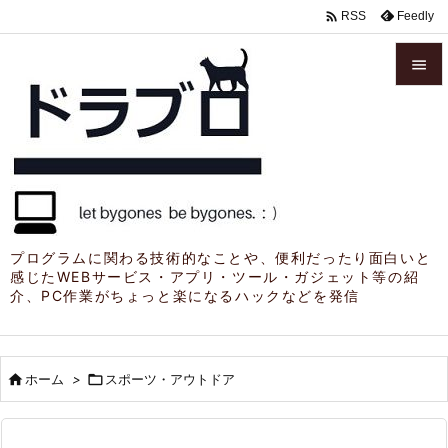

Feedly
RSS


メニュ

サイド

前へ

プログラムに関わる技術的なことや、便利だったり面白いと
感じたWEBサービス・アプリ・ツール・ガジェット等の紹
次へ
介、PC作業がちょっと楽になるハックなどを発信

検索

ホーム
>

スポーツ・アウトドア