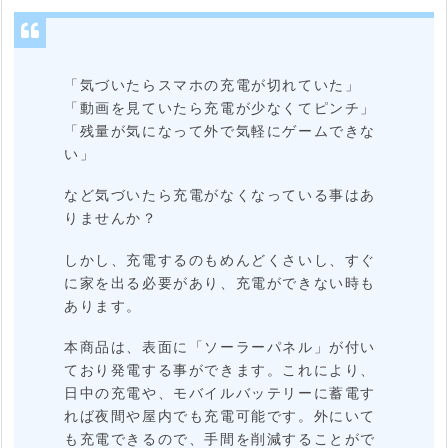
容
量
「気づいたらスマホの充電が切れていた」
の
「動画を見ていたら充電が少なくてピンチ」
収
「残量が気になって外で気軽にゲームできな
納
い」
など気づいたら充電がなくなっている事はあ
3.
りませんか？
ま
しかし、充電するのもめんどくさいし、すぐ
と
に家を出る必要があり、充電ができない時も
め
あります。
本商品は、表面に「ソーラーパネル」が付い
ており発電する事ができます。これにより、
日中の充電や、モバイルバッテリーに蓄電す
れば夜間や屋内でも充電可能です。外にいて
も充電できるので、手間を削減することがで