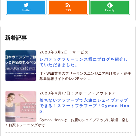

Twitter
RSS
Feedly
新着記事
2023年6月2日
:
サービス
レバテックフリーランス様にブログを紹介し
ていただきました。
IT・WEB業界のフリーランスエンジニア向け求人・案件
募集情報サイトのレバテック ...
2023年4月17日
:
スポーツ・アウトドア
落ちないフラフープで永遠にシェイプアップ
できる！スマートフラフープ「Gymoo-Hoo
p」
Gymoo-Hoop は、お腹のシェイプアップに最適、楽し
くお家トレーニングがで ...