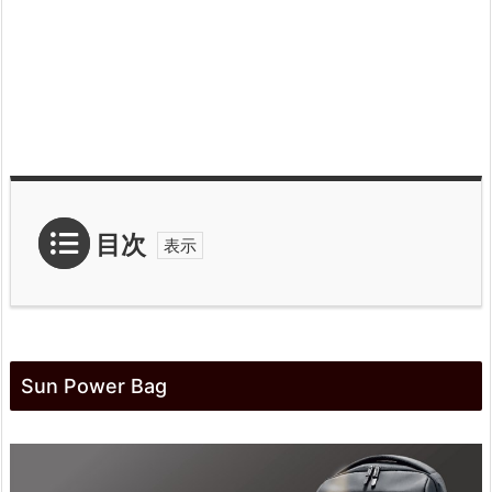
目次
1.
S
Sun Power Bag
u
n
P