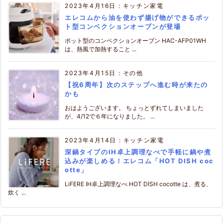
2023年4月16日
:
キッチン家電
エレコムから油を使わず揚げ物ができるポッ
ト型コンベクションオーブンが登場
ポット型のコンベクションオーブン HAC-AFP01WH
は、熱風で加熱すること ...
2023年4月15日
:
その他
【祝6周年】次のステップへ進む時が来たの
かも
おはようございます。 ちょっとずれてしまいました
が、4/12で６年になりました。 ...
2023年4月14日
:
キッチン家電
深鍋タイプのIH卓上調理なべで手軽に鍋や煮
込みが楽しめる！エレコム「HOT DISH coc
otte」
LiFERE IH卓上調理なべ HOT DISH cocotte は、煮る、
炊く ...