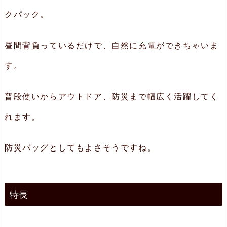
クパック。
陽
光
昼間背負っているだけで、自然に充電ができちゃいま
を
電
す。
気
普段使いからアウトドア、防災まで幅広く活躍してく
に！
れます。
2.
2.
防災バッグとしてもよさそうですね。
様々
な
デ
特長
バ
イ