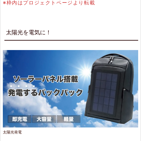
※枠内はプロジェクトページより転載
ス
を
充
太陽光を電気に！
電
2.
3.
生
活
防
水
2.
4.
太陽光発電
大