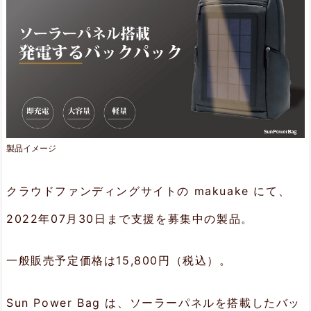
o
w
e
r
B
a
製品イメージ
g
2.
クラウドファンディングサイトの makuake にて、
特
2022年07月30日まで支援を募集中の製品。
長
2.
一般販売予定価格は15,800円（税込）。
1.
Sun Power Bag は、ソーラーパネルを搭載したバッ
太