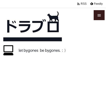

Feedly
RSS


メニュ

サイド

前へ

次へ

検索