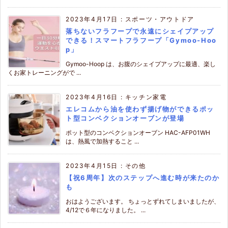
2023年4月17日
:
スポーツ・アウトドア
落ちないフラフープで永遠にシェイプアップ
できる！スマートフラフープ「Gymoo-Hoo
p」
Gymoo-Hoop は、お腹のシェイプアップに最適、楽し
くお家トレーニングがで ...
2023年4月16日
:
キッチン家電
エレコムから油を使わず揚げ物ができるポッ
ト型コンベクションオーブンが登場
ポット型のコンベクションオーブン HAC-AFP01WH
は、熱風で加熱すること ...
2023年4月15日
:
その他
【祝6周年】次のステップへ進む時が来たのか
も
おはようございます。 ちょっとずれてしまいましたが、
4/12で６年になりました。 ...