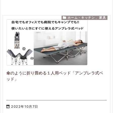

ホーム・キッチン
,
家具
傘のように折り畳める１人用ベッド「アンブレラ式ベ
ッド」

2022年10月7日