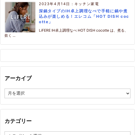
2023年4月14日
:
キッチン家電
深鍋タイプのIH卓上調理なべで手軽に鍋や煮
込みが楽しめる！エレコム「HOT DISH coc
otte」
LiFERE IH卓上調理なべ HOT DISH cocotte は、煮る、
炊く ...
アーカイブ
ア
ー
カ
イ
ブ
カテゴリー
カ